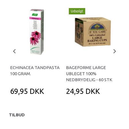
Udsolgt
ECHINACEA TANDPASTA
BAGEFORME LARGE
PR
100 GRAM.
UBLEGET 100%
ØKO
NEDBRYDELIG - 60 STK
69,95 DKK
24,95 DKK
1
TILBUD