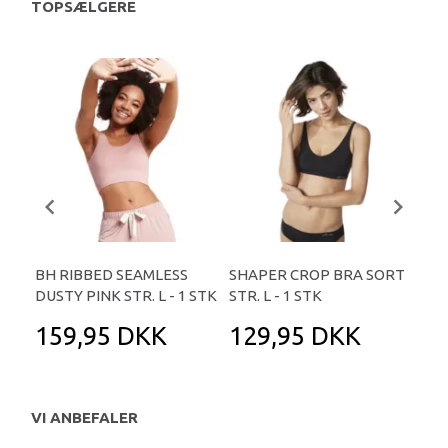
TOPSÆLGERE
BH RIBBED SEAMLESS
SHAPER CROP BRA SORT
BH 
DUSTY PINK STR. L - 1 STK
STR. L - 1 STK
159,95 DKK
129,95 DKK
1
VI ANBEFALER