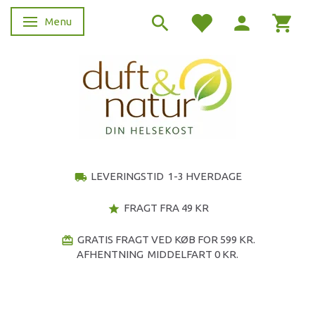
Menu
Skifte navigation
LEVERINGSTID 1-3 HVERDAGE
local_shipping
FRAGT FRA 49 KR
star
GRATIS FRAGT VED KØB FOR 599 KR.
redeem
AFHENTNING MIDDELFART 0 KR.