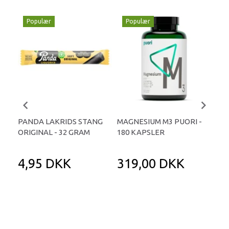
Populær
Populær
P
PANDA LAKRIDS STANG
MAGNESIUM M3 PUORI -
HAI
ORIGINAL - 32 GRAM
180 KAPSLER
TA
4,95 DKK
319,00 DKK
1