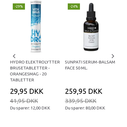
-29%
-24%
P
-
HYDRO ELEKTROLYTTER
SUNPATI SERUM-BALSAM
LIP
BRUSETABLETTER -
FACE 50 ML.
TA
ORANGESMAG - 20
TABLETTER
29,95 DKK
259,95 DKK
2
41,95 DKK
339,95 DKK
34
Du sparer:
12,00 DKK
Du sparer:
80,00 DKK
Du 