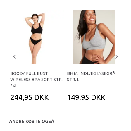
BOODY FULL BUST
BH M. INDLÆG LYSEGRÅ
BH 
WIRELESS BRA SORT STR.
STR. L
2XL
244,95 DKK
149,95 DKK
1
ANDRE KØBTE OGSÅ