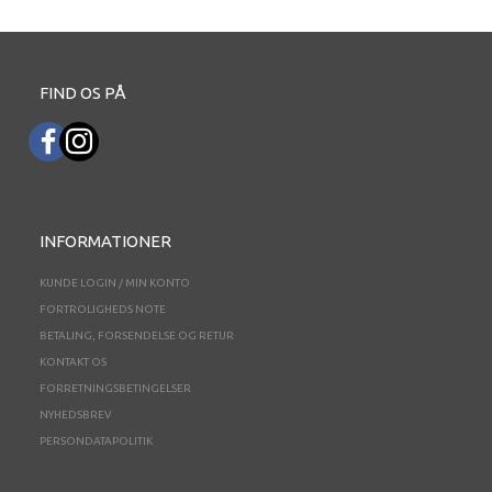
FIND OS PÅ
INFORMATIONER
KUNDE LOGIN / MIN KONTO
FORTROLIGHEDS NOTE
BETALING, FORSENDELSE OG RETUR
KONTAKT OS
FORRETNINGSBETINGELSER
NYHEDSBREV
PERSONDATAPOLITIK