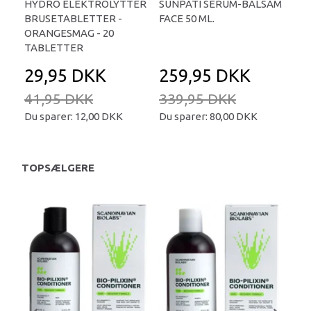
HYDRO ELEKTROLYTTER
SUNPATI SERUM-BALSAM
LIP
BRUSETABLETTER -
FACE 50 ML.
TA
ORANGESMAG - 20
TABLETTER
29,95 DKK
259,95 DKK
2
41,95 DKK
339,95 DKK
34
Du sparer:
12,00 DKK
Du sparer:
80,00 DKK
Du 
TOPSÆLGERE