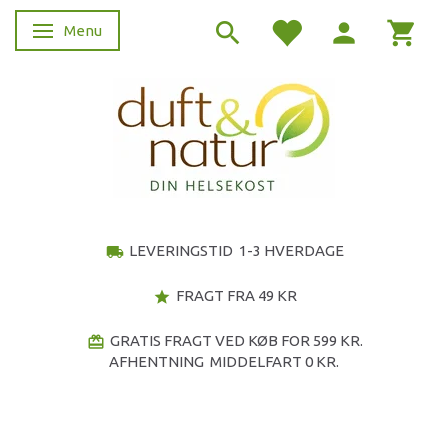
Menu
Skifte navigation
LEVERINGSTID 1-3 HVERDAGE
local_shipping
FRAGT FRA 49 KR
star
GRATIS FRAGT VED KØB FOR 599 KR.
redeem
AFHENTNING MIDDELFART 0 KR.