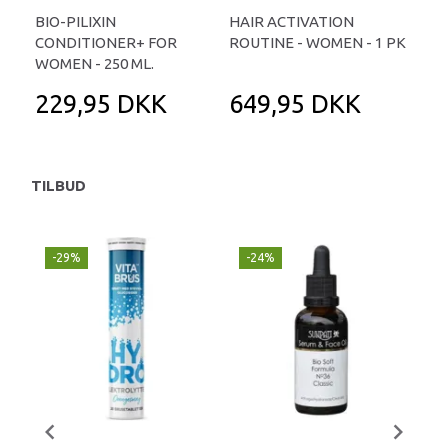
BIO-PILIXIN
HAIR ACTIVATION
SC
CONDITIONER+ FOR
ROUTINE - WOMEN - 1 PK
ROL
WOMEN - 250 ML.
229,95 DKK
649,95 DKK
3
TILBUD
-29%
-24%
P
-