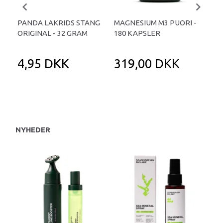
PANDA LAKRIDS STANG
MAGNESIUM M3 PUORI -
HAI
ORIGINAL - 32 GRAM
180 KAPSLER
TA
4,95 DKK
319,00 DKK
1
NYHEDER