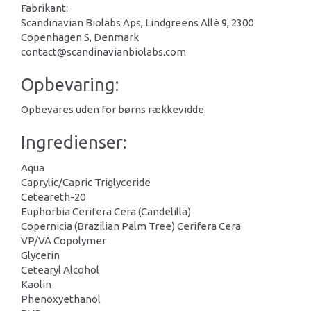
Fabrikant:
Scandinavian Biolabs Aps, Lindgreens Allé 9, 2300
Copenhagen S, Denmark
contact@scandinavianbiolabs.com
Opbevaring:
Opbevares uden for børns rækkevidde.
Ingredienser:
Aqua
Caprylic/Capric Triglyceride
Ceteareth-20
Euphorbia Cerifera Cera (Candelilla)
Copernicia (Brazilian Palm Tree) Cerifera Cera
VP/VA Copolymer
Glycerin
Cetearyl Alcohol
Kaolin
Phenoxyethanol