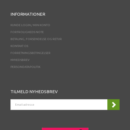
INFORMATIONER
KUNDE LOGIN / MIN KONTO
FORTROLIGHEDS NOTE
BETALING, FORSENDELSE OG RETUR
KONTAKT OS
FORRETNINGSBETINGELSER
NYHEDSBREV
PERSONDATAPOLITIK
TILMELD NYHEDSBREV
EMAIL-
ADRESSE