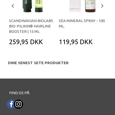
SCANDINAVIAN BIOLABS
SEA MINERAL SPRAY - 100
HA
BIO-PILIXIN® HAIRLINE
ML.
-10
BOOSTER | 15 ML
259,95 DKK
119,95 DKK
3
DINE SENEST SETE PRODUKTER
FIND OS PÅ