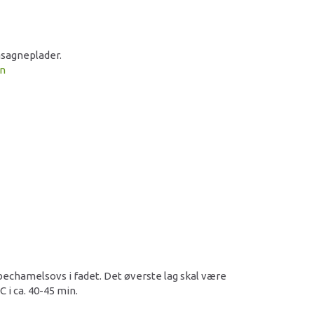
lasagneplader.
on
bechamelsovs i fadet. Det øverste lag skal være
 i ca. 40-45 min.