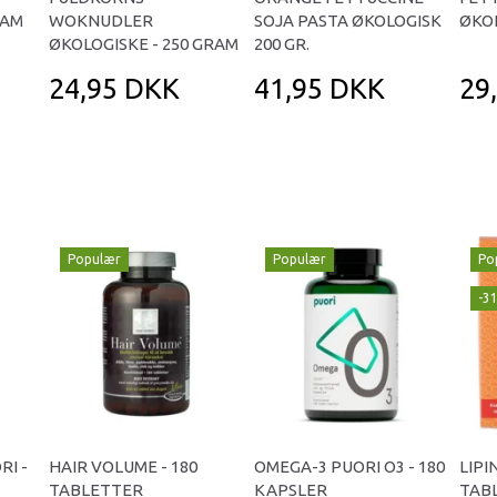
RAM
WOKNUDLER
SOJA PASTA ØKOLOGISK
ØKOL
ØKOLOGISKE - 250 GRAM
200 GR.
24,95 DKK
41,95 DKK
29
Populær
Populær
Po
-3
RI -
HAIR VOLUME - 180
OMEGA-3 PUORI O3 - 180
LIPI
TABLETTER
KAPSLER
TAB