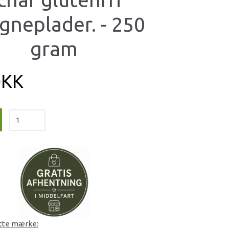
gneplader. - 250
gram
DKK
ette mærke: