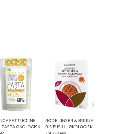
NGE FETTUCCINE
RØDE LINSER & BRUNE
100% BRUN RIS
 PASTA ØKOLOGISK
RIS FUSILLI ØKOLOGISK -
(WIDE) ØKOLOGI
GR.
250 GRAM
GRAM