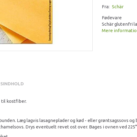
Fra:
Schär
Fødevare
Schär glutenfri 
Mere informati
SINDHOLD
til kostfiber.
bunden. Læg lagvis lasagneplader og kød - eller grøntsagssovs og 
chamelsovs. Drys eventuelt revet ost over. Bages i ovnen ved 225°C
iket