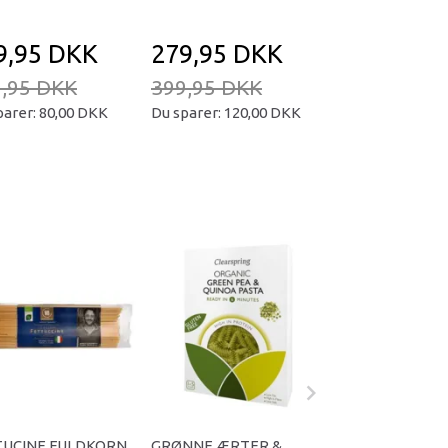
9,95 DKK
279,95 DKK
169,95 D
,95 DKK
399,95 DKK
239,95 DKK
parer:
80,00 DKK
Du sparer:
120,00 DKK
Du sparer:
70,00
TUCINE FULDKORN
GRØNNE ÆRTER &
100% BRUN RIS