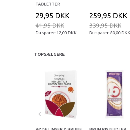
TABLETTER
29,95 DKK
259,95 DKK
41,95 DKK
339,95 DKK
Du sparer:
12,00 DKK
Du sparer:
80,00 DK
TOPSÆLGERE
RØDE LINSER & BRUNE
BRUN RIS NUDLER