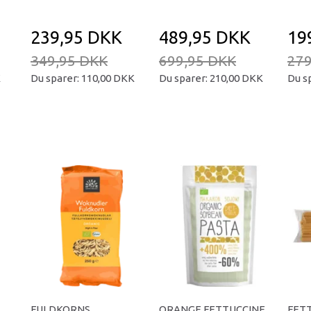
239,95 DKK
489,95 DKK
19
349,95 DKK
699,95 DKK
279
K
Du sparer:
110,00 DKK
Du sparer:
210,00 DKK
Du s
FULDKORNS
ORANGE FETTUCCINE
FET