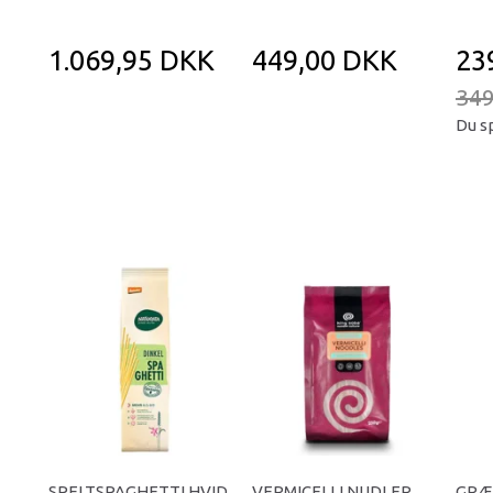
1.069,95 DKK
449,00 DKK
23
349
Du s
SPELTSPAGHETTI HVID
VERMICELLI NUDLER
GRÆ