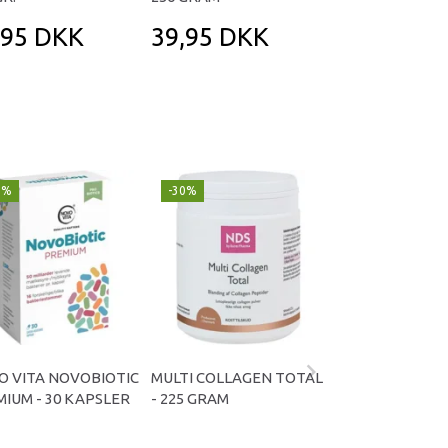
,95 DKK
39,95 DKK
49,95 DK
9%
-30%
Populær
-29%
O VITA NOVOBIOTIC
MULTI COLLAGEN TOTAL
OMNIVITA B TOT
IUM - 30 KAPSLER
- 225 GRAM
KAPSLER