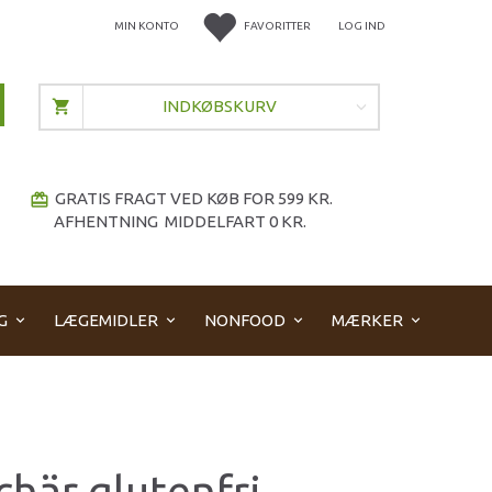
MIN KONTO
FAVORITTER
LOG IND
INDKØBSKURV
GRATIS FRAGT VED KØB FOR 599 KR.
redeem
AFHENTNING MIDDELFART 0 KR.
G
LÆGEMIDLER
NONFOOD
MÆRKER
chär glutenfri