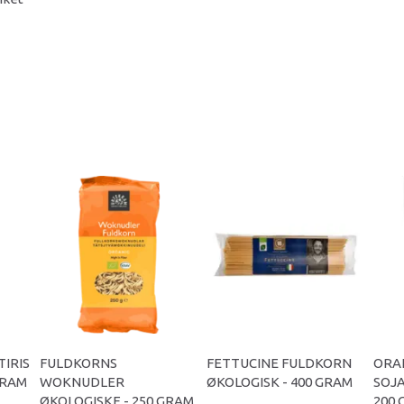
IRIS
FULDKORNS
FETTUCINE FULDKORN
ORA
GRAM
WOKNUDLER
ØKOLOGISK - 400 GRAM
SOJA
ØKOLOGISKE - 250 GRAM
200 