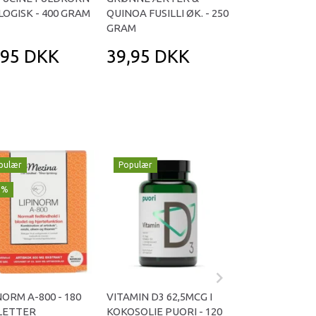
OGISK - 400 GRAM
QUINOA FUSILLI ØK. - 250
(WIDE) ØKOLOGI
GRAM
GRAM
,95 DKK
39,95 DKK
49,95 DK
pulær
Populær
Populær
1%
-29%
NORM A-800 - 180
VITAMIN D3 62,5MCG I
OMNIVITA B TOT
LETTER
KOKOSOLIE PUORI - 120
KAPSLER