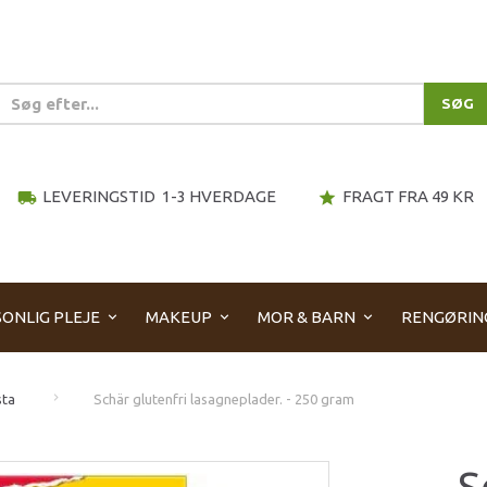
SØG
LEVERINGSTID 1-3 HVERDAGE
FRAGT FRA 49 KR
local_shipping
star
ONLIG PLEJE
MAKEUP
MOR & BARN
RENGØRIN
sta
Schär glutenfri lasagneplader. - 250 gram
S