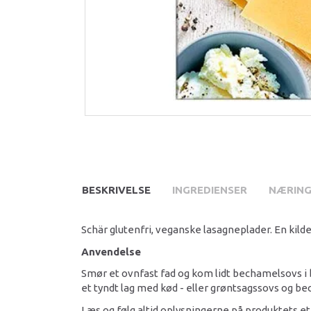
BESKRIVELSE
INGREDIENSER
NÆRING
Schär glutenfri, veganske lasagneplader. En kilde 
Anvendelse
Smør et ovnfast fad og kom lidt bechamelsovs i 
et tyndt lag med kød - eller grøntsagssovs og be
Læs og følg altid oplysningerne på produktets et