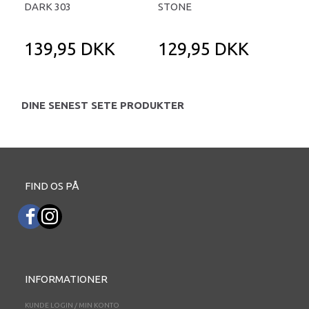
DARK 303
STONE
PER
ML
139,95 DKK
129,95 DKK
1
DINE SENEST SETE PRODUKTER
FIND OS PÅ
INFORMATIONER
KUNDE LOGIN / MIN KONTO