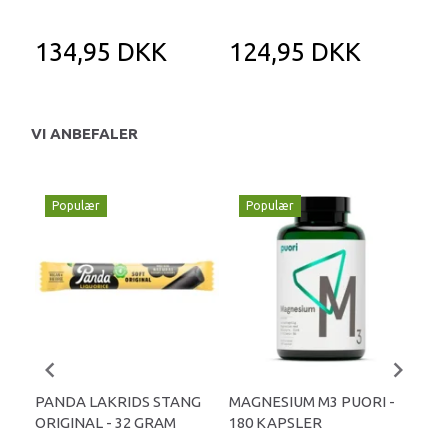
134,95 DKK
124,95 DKK
1
VI ANBEFALER
Populær
Populær
P
PANDA LAKRIDS STANG
MAGNESIUM M3 PUORI -
HAI
ORIGINAL - 32 GRAM
180 KAPSLER
TA