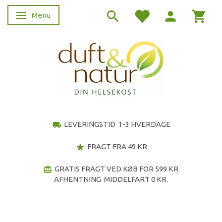
Menu
Skifte navigation
LEVERINGSTID 1-3 HVERDAGE
local_shipping
FRAGT FRA 49 KR
star
GRATIS FRAGT VED KØB FOR 599 KR.
redeem
AFHENTNING MIDDELFART 0 KR.