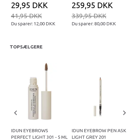
29,95 DKK
259,95 DKK
2
41,95 DKK
339,95 DKK
34
Du sparer:
12,00 DKK
Du sparer:
80,00 DKK
Du 
TOPSÆLGERE
IDUN EYEBROWS
IDUN EYEBROW PEN ASK
ID
PERFECT LIGHT 301 - 5 ML
LIGHT GREY 201
BJ