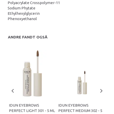
Polyacrylate Crosspolymer-11
Sodium Phytate
Ethylhexylglycerin
Phenoxyethanol
ANDRE FANDT OGSÅ
IDUN EYEBROWS
IDUN EYEBROWS
ID
PERFECT LIGHT 301 - 5 ML
PERFECT MEDIUM 302 - 5
LIG