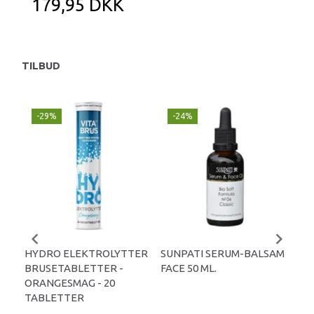
179,95 DKK
TILBUD
-29%
-24%
P
-
HYDRO ELEKTROLYTTER
SUNPATI SERUM-BALSAM
LIP
BRUSETABLETTER -
FACE 50 ML.
TA
ORANGESMAG - 20
TABLETTER