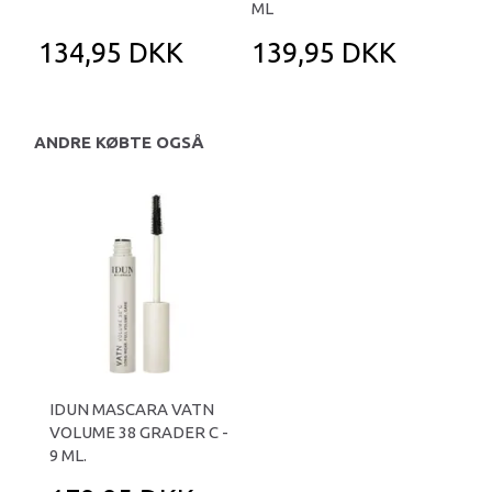
ML
134,95 DKK
139,95 DKK
1
ANDRE KØBTE OGSÅ
IDUN MASCARA VATN
VOLUME 38 GRADER C -
9 ML.