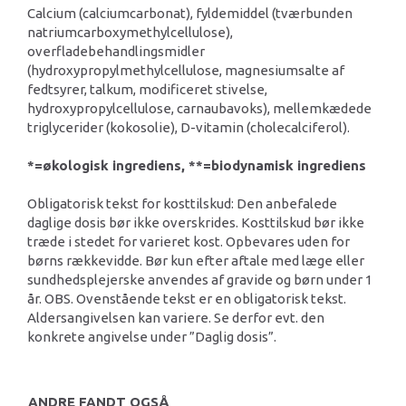
Calcium (calciumcarbonat), fyldemiddel (tværbunden
natriumcarboxymethylcellulose),
overfladebehandlingsmidler
(hydroxypropylmethylcellulose, magnesiumsalte af
fedtsyrer, talkum, modificeret stivelse,
hydroxypropylcellulose, carnaubavoks), mellemkædede
triglycerider (kokosolie), D-vitamin (cholecalciferol).
*=økologisk ingrediens, **=biodynamisk ingrediens
Obligatorisk tekst for kosttilskud: Den anbefalede
daglige dosis bør ikke overskrides. Kosttilskud bør ikke
træde i stedet for varieret kost. Opbevares uden for
børns rækkevidde. Bør kun efter aftale med læge eller
sundhedsplejerske anvendes af gravide og børn under 1
år. OBS. Ovenstående tekst er en obligatorisk tekst.
Aldersangivelsen kan variere. Se derfor evt. den
konkrete angivelse under ”Daglig dosis”.
ANDRE FANDT OGSÅ