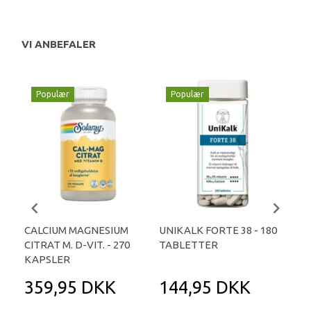
VI ANBEFALER
Populær
Populær
P
-
CALCIUM MAGNESIUM
UNIKALK FORTE 38 - 180
CA
CITRAT M. D-VIT. - 270
TABLETTER
CIT
KAPSLER
KA
359,95 DKK
144,95 DKK
1
27