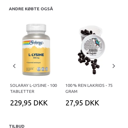
ANDRE KØBTE OGSÅ
SOLARAY L-LYSINE - 100
100 % REN LAKRIDS - 75
AU
TABLETTER
GRAM
GRØ
229,95 DKK
27,95 DKK
6
TILBUD