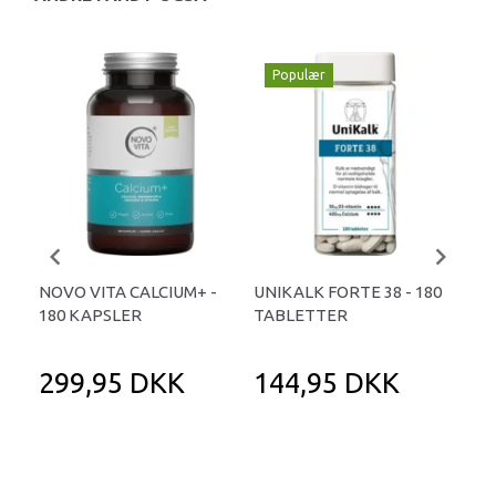
Populær
-
NOVO VITA CALCIUM+ -
UNIKALK FORTE 38 - 180
OM
180 KAPSLER
TABLETTER
KA
299,95 DKK
144,95 DKK
2
42
Du 