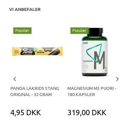
VI ANBEFALER
Populær
Populær
P
PANDA LAKRIDS STANG
MAGNESIUM M3 PUORI -
HAI
ORIGINAL - 32 GRAM
180 KAPSLER
TA
4,95 DKK
319,00 DKK
1