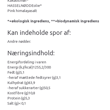
Kakaosmør*
HASSELNØDDEolie*
Pink himalayasalt
*=økologisk ingrediens, **=biodynamisk ingrediens
Kan indeholde spor af:
Andre nødder.
Næringsindhold:
Energifordeling i varen
Energi (kJ/kcal)
1255,2/300
Fedt (g)
5,1
-heraf mættede fedtsyrer (g)
3,1
Kulhydrat (g)
63,9
-heraf sukkerarter (g)
50,5
Kostfibre (g)
10,8
Protein (g)
5,3
Salt (g)
< 0,1