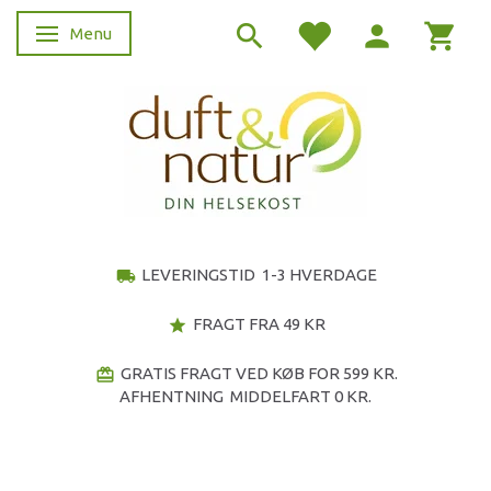
Menu
Skifte navigation
LEVERINGSTID 1-3 HVERDAGE
local_shipping
FRAGT FRA 49 KR
star
GRATIS FRAGT VED KØB FOR 599 KR.
redeem
AFHENTNING MIDDELFART 0 KR.