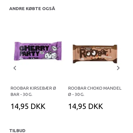
ANDRE KØBTE OGSÅ
ROOBAR KIRSEBÆR Ø
ROOBAR CHOKO MANDEL
RO
BAR - 30 G.
Ø - 30 G.
HAS
14,95 DKK
14,95 DKK
1
TILBUD