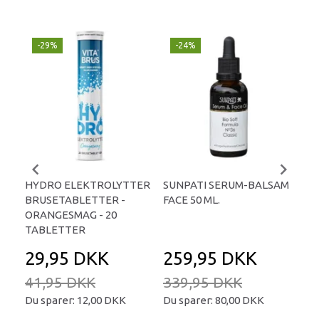
-29%
-24%
P
-
HYDRO ELEKTROLYTTER
SUNPATI SERUM-BALSAM
LIP
BRUSETABLETTER -
FACE 50 ML.
TA
ORANGESMAG - 20
TABLETTER
29,95 DKK
259,95 DKK
2
41,95 DKK
339,95 DKK
34
Du sparer:
12,00 DKK
Du sparer:
80,00 DKK
Du 