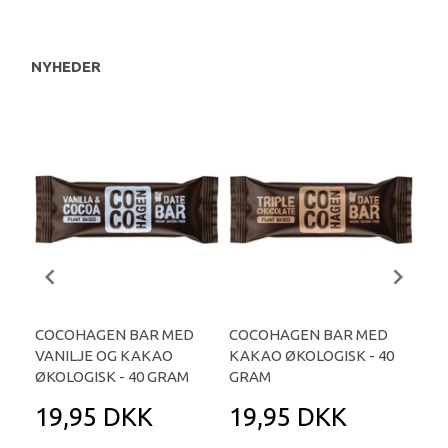
NYHEDER
COCOHAGEN BAR MED
COCOHAGEN BAR MED
CO
VANILJE OG KAKAO
KAKAO ØKOLOGISK - 40
KA
ØKOLOGISK - 40 GRAM
GRAM
ØKO
19,95 DKK
19,95 DKK
1