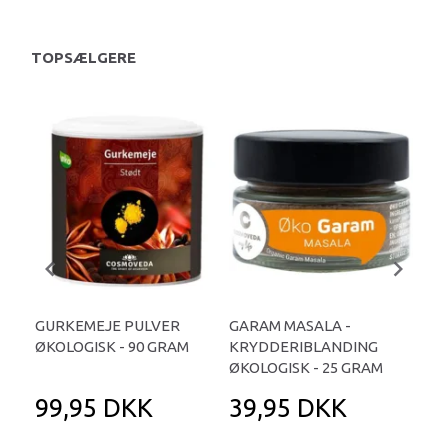
TOPSÆLGERE
GURKEMEJE PULVER
GARAM MASALA -
SP
ØKOLOGISK - 90 GRAM
KRYDDERIBLANDING
ØKO
ØKOLOGISK - 25 GRAM
99,95 DKK
39,95 DKK
1