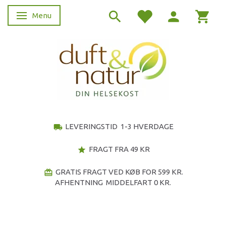
Menu
Skifte navigation
LEVERINGSTID 1-3 HVERDAGE
local_shipping
FRAGT FRA 49 KR
star
GRATIS FRAGT VED KØB FOR 599 KR.
redeem
AFHENTNING MIDDELFART 0 KR.