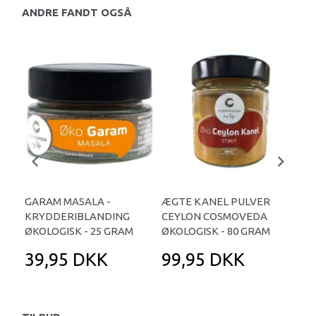
ANDRE FANDT OGSÅ
GARAM MASALA -
ÆGTE KANEL PULVER
GU
KRYDDERIBLANDING
CEYLON COSMOVEDA
ØKO
ØKOLOGISK - 25 GRAM
ØKOLOGISK - 80 GRAM
39,95 DKK
99,95 DKK
9