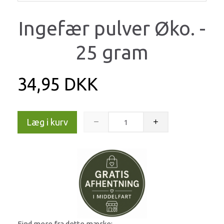
Ingefær pulver Øko. -
25 gram
34,95 DKK
Læg i kurv
Find mere fra dette mærke: