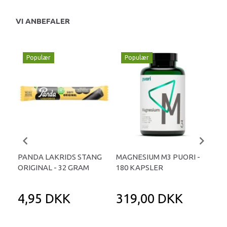
VI ANBEFALER
Populær
Populær
P
PANDA LAKRIDS STANG
MAGNESIUM M3 PUORI -
HAI
ORIGINAL - 32 GRAM
180 KAPSLER
TA
4,95 DKK
319,00 DKK
1