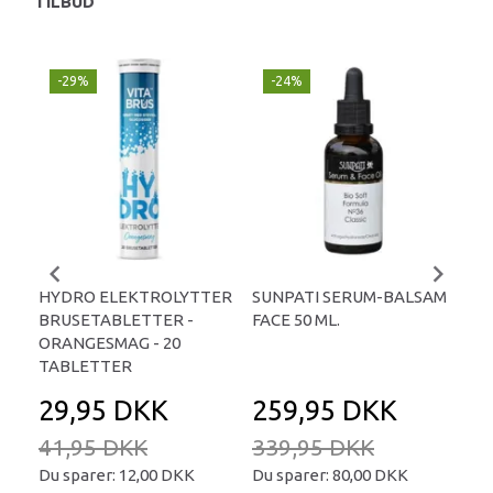
TILBUD
-29%
-24%
P
-
HYDRO ELEKTROLYTTER
SUNPATI SERUM-BALSAM
LIP
BRUSETABLETTER -
FACE 50 ML.
TA
ORANGESMAG - 20
TABLETTER
29,95 DKK
259,95 DKK
2
41,95 DKK
339,95 DKK
34
Du sparer:
12,00 DKK
Du sparer:
80,00 DKK
Du 