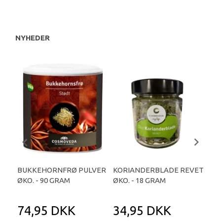
NYHEDER
BUKKEHORNFRØ PULVER
KORIANDERBLADE REVET
KO
ØKO. - 90 GRAM
ØKO. - 18 GRAM
- 2
74,95 DKK
34,95 DKK
2