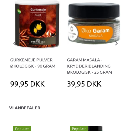
GURKEMEJE PULVER
GARAM MASALA -
SP
ØKOLOGISK - 90 GRAM
KRYDDERIBLANDING
ØKO
ØKOLOGISK - 25 GRAM
99,95 DKK
39,95 DKK
1
VI ANBEFALER
Populær
Populær
P