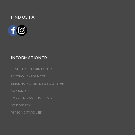
FIND OS PÅ
INFORMATIONER
KUNDE LOGIN / MIN KONTO
FORTROLIGHEDS NOTE
BETALING, FORSENDELSE OG RETUR
KONTAKT OS
FORRETNINGSBETINGELSER
NYHEDSBREV
PERSONDATAPOLITIK