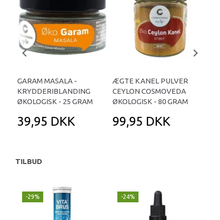
GARAM MASALA -
ÆGTE KANEL PULVER
GU
KRYDDERIBLANDING
CEYLON COSMOVEDA
ØKO
ØKOLOGISK - 25 GRAM
ØKOLOGISK - 80 GRAM
39,95 DKK
99,95 DKK
9
TILBUD
-29%
-24%
P
-