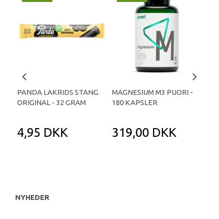
PANDA LAKRIDS STANG
MAGNESIUM M3 PUORI -
HAI
ORIGINAL - 32 GRAM
180 KAPSLER
TA
4,95 DKK
319,00 DKK
1
NYHEDER