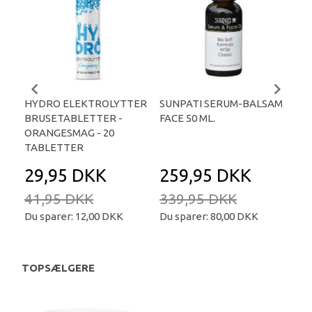
HYDRO ELEKTROLYTTER
SUNPATI SERUM-BALSAM
LIP
BRUSETABLETTER -
FACE 50 ML.
TA
ORANGESMAG - 20
TABLETTER
29,95 DKK
259,95 DKK
2
41,95 DKK
339,95 DKK
34
Du sparer:
12,00 DKK
Du sparer:
80,00 DKK
Du 
TOPSÆLGERE