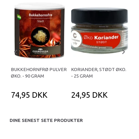
BUKKEHORNFRØ PULVER
KORIANDER, STØDT ØKO.
KOR
ØKO. - 90 GRAM
- 25 GRAM
20
74,95 DKK
24,95 DKK
2
DINE SENEST SETE PRODUKTER