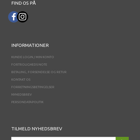
FIND OS PÅ
INFORMATIONER
KUNDE LOGIN / MIN KONTO
FORTROLIGHEDS NOTE
BETALING, FORSENDELSE OG RETUR
KONTAKT OS
FORRETNINGSBETINGELSER
NYHEDSBREV
PERSONDATAPOLITIK
TILMELD NYHEDSBREV
EMAIL-