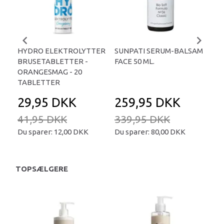
HYDRO ELEKTROLYTTER
SUNPATI SERUM-BALSAM
LIP
BRUSETABLETTER -
FACE 50 ML.
TA
ORANGESMAG - 20
TABLETTER
29,95 DKK
259,95 DKK
2
41,95 DKK
339,95 DKK
34
Du sparer:
12,00 DKK
Du sparer:
80,00 DKK
Du 
TOPSÆLGERE