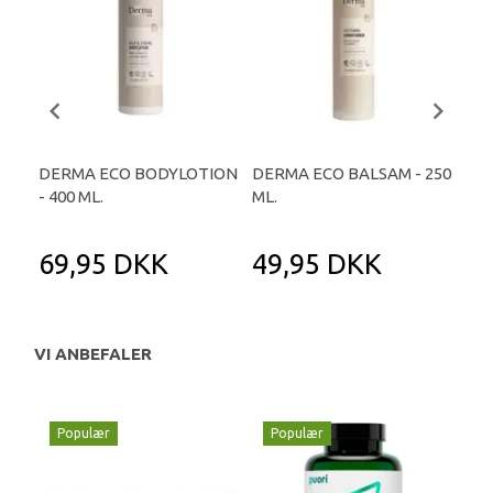
DERMA ECO BODYLOTION
DERMA ECO BALSAM - 250
DE
- 400 ML.
ML.
GEL
69,95 DKK
49,95 DKK
5
VI ANBEFALER
Populær
Populær
P