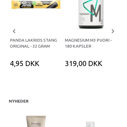
PANDA LAKRIDS STANG
MAGNESIUM M3 PUORI -
HAI
ORIGINAL - 32 GRAM
180 KAPSLER
TA
4,95 DKK
319,00 DKK
1
NYHEDER