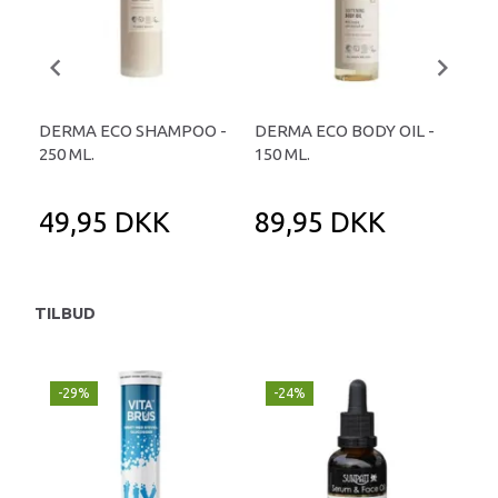
DERMA ECO SHAMPOO -
DERMA ECO BODY OIL -
DE
250 ML.
150 ML.
SER
49,95 DKK
89,95 DKK
8
TILBUD
-29%
-24%
P
-