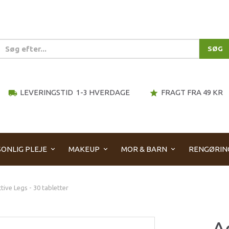
SØG
LEVERINGSTID 1-3 HVERDAGE
FRAGT FRA 49 KR
local_shipping
star
ONLIG PLEJE
MAKEUP
MOR & BARN
RENGØRIN
tive Legs - 30 tabletter
A