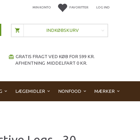
MIN KONTO
FAVORITTER
LOG IND
INDKØBSKURV
GRATIS FRAGT VED KØB FOR 599 KR.
redeem
AFHENTNING MIDDELFART 0 KR.
G
LÆGEMIDLER
NONFOOD
MÆRKER
ctive Legs - 30