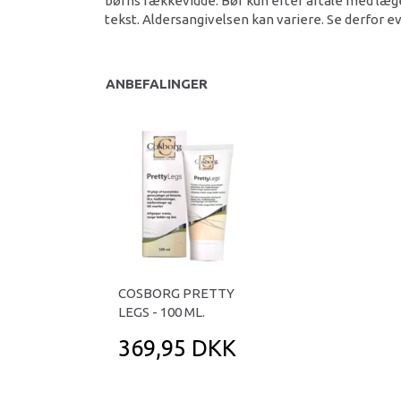
børns rækkevidde. Bør kun efter aftale med læge
tekst. Aldersangivelsen kan variere. Se derfor ev
ANBEFALINGER
COSBORG PRETTY
LEGS - 100 ML.
369,95 DKK