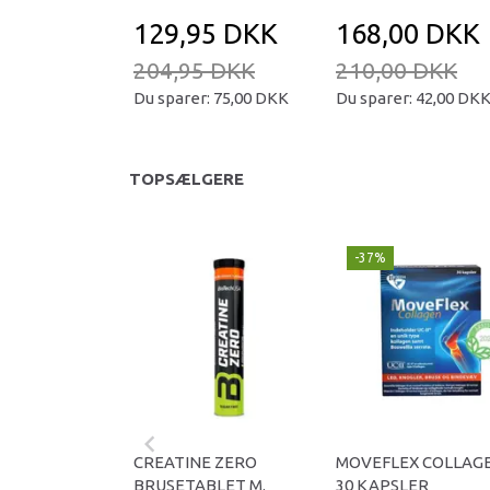
129,95 DKK
168,00 DKK
204,95 DKK
210,00 DKK
Du sparer:
75,00 DKK
Du sparer:
42,00 DK
TOPSÆLGERE
-37%
CREATINE ZERO
MOVEFLEX COLLAGE
BRUSETABLET M.
30 KAPSLER