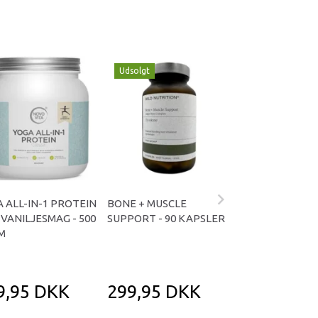
Udsolgt
 ALL-IN-1 PROTEIN
BONE + MUSCLE
ASTAXANTHIN -
VANILJESMAG - 500
SUPPORT - 90 KAPSLER
KAPSLER
M
9,95 DKK
299,95 DKK
249,95 D