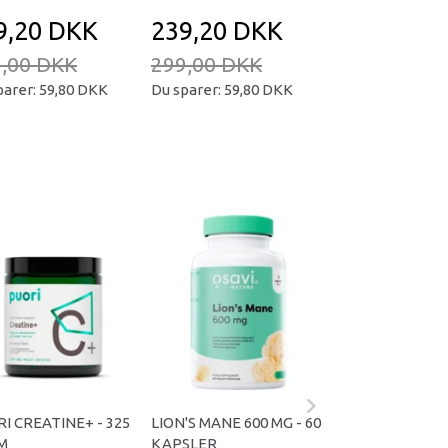
9,20 DKK
239,20 DKK
239,20 D
,00 DKK
299,00 DKK
299,00 DKK
parer:
59,80 DKK
Du sparer:
59,80 DKK
Du sparer:
59,80
I CREATINE+ - 325
LION'S MANE 600 MG - 60
ALFA-LIPON+ MI
M
KAPSLER
120 TABLETTER