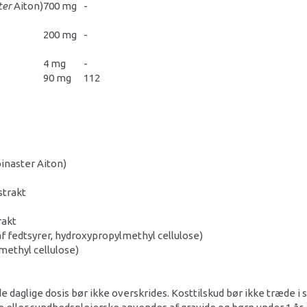
ter
Aiton)
700 mg
-
200 mg
-
4 mg
-
90 mg
112
pinaster Aiton)
strakt
rakt
 fedtsyrer, hydroxypropylmethyl cellulose)
ethyl cellulose)
e daglige dosis bør ikke overskrides. Kosttilskud bør ikke træde i