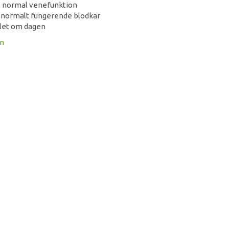
il normal venefunktion
l normalt fungerende blodkar
let om dagen
on