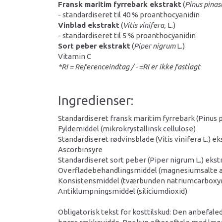
Fransk maritim fyrrebark ekstrakt
(
Pinus pinas
- standardiseret til 40 % proanthocyanidin
Vinblad ekstrakt
(
Vitis vinifera,
L.)
- standardiseret til 5 % proanthocyanidin
Sort peber ekstrakt
(
Piper nigrum
L.)
Vitamin C
*RI = Referenceindtag / - =RI er ikke fastlagt
Ingredienser:
Standardiseret fransk maritim fyrrebark (Pinus 
Fyldemiddel (mikrokrystallinsk cellulose)
Standardiseret rødvinsblade (Vitis vinifera L.) ek
Ascorbinsyre
Standardiseret sort peber (Piper nigrum L.) ekst
Overfladebehandlingsmiddel (magnesiumsalte af
Konsistensmiddel (tværbunden natriumcarboxym
Antiklumpningsmiddel (siliciumdioxid)
Obligatorisk tekst for kosttilskud: Den anbefaled