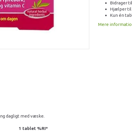
Bidrager t
Hjælper ti
Kun én tab
Mere informati
gang dagligt med væske.
1 tablet
%RI*