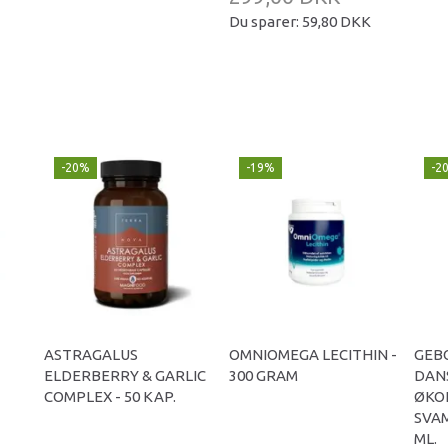
Du sparer:
59,80 DKK
-20%
-19%
-2
ASTRAGALUS
OMNIOMEGA LECITHIN -
GEB
ELDERBERRY & GARLIC
300 GRAM
DAN
COMPLEX - 50 KAP.
ØKO
SVA
ML.