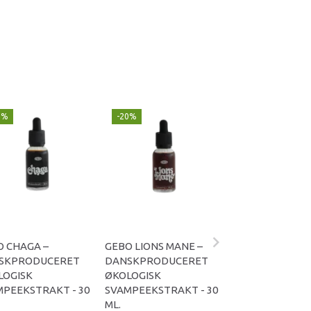
0%
-20%
-20%
O CHAGA –
GEBO LIONS MANE –
GEBO REISHI –
SKPRODUCERET
DANSKPRODUCERET
DANSKPRODUC
LOGISK
ØKOLOGISK
ØKOLOGISK
MPEEKSTRAKT - 30
SVAMPEEKSTRAKT - 30
SVAMPEEKSTRAK
ML.
ML.