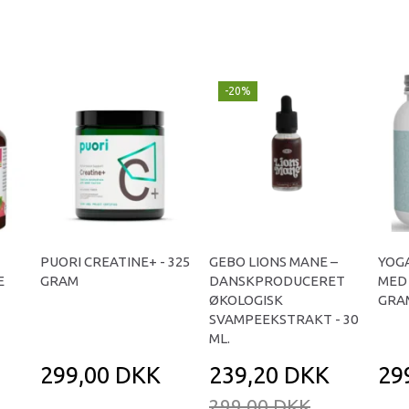
-20%
PUORI CREATINE+ - 325
GEBO LIONS MANE –
YOGA
E
GRAM
DANSKPRODUCERET
MED 
ØKOLOGISK
GRA
SVAMPEEKSTRAKT - 30
ML.
299,00 DKK
239,20 DKK
29
299,00 DKK