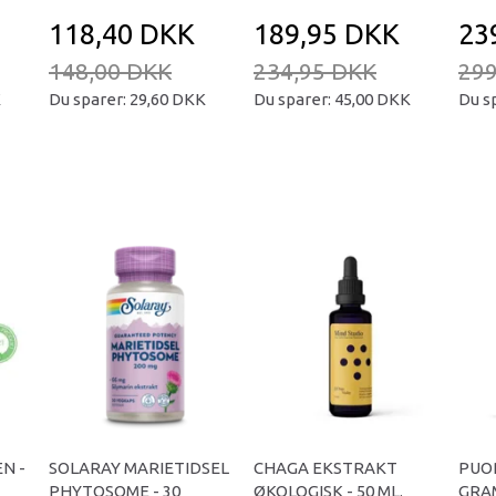
118,40 DKK
189,95 DKK
23
148,00 DKK
234,95 DKK
299
K
Du sparer:
29,60 DKK
Du sparer:
45,00 DKK
Du s
N -
SOLARAY MARIETIDSEL
CHAGA EKSTRAKT
PUOR
PHYTOSOME - 30
ØKOLOGISK - 50 ML.
GRA