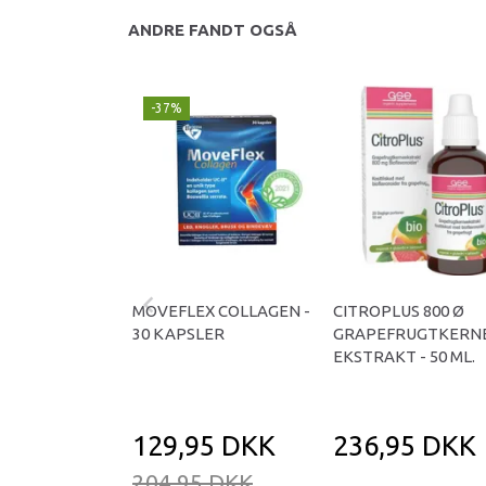
ANDRE FANDT OGSÅ
-37%
MOVEFLEX COLLAGEN -
CITROPLUS 800 Ø
30 KAPSLER
GRAPEFRUGTKERN
EKSTRAKT - 50 ML.
129,95 DKK
236,95 DKK
204,95 DKK