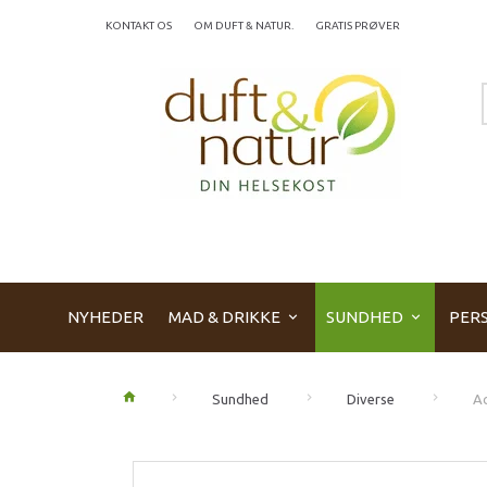
KONTAKT OS
OM DUFT & NATUR.
GRATIS PRØVER
NYHEDER
MAD & DRIKKE
SUNDHED
PERS
Sundhed
Diverse
Ac