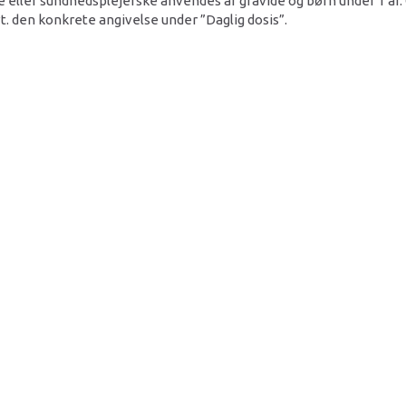
 eller sundhedsplejerske anvendes af gravide og børn under 1 år.
t. den konkrete angivelse under ”Daglig dosis”.