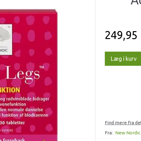
249,95
Læg i kurv
Find mere fra d
Fra:
New Nordic