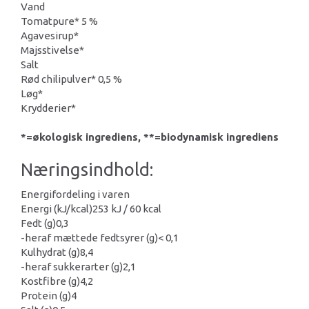
Vand
Tomatpure* 5 %
Agavesirup*
Majsstivelse*
Salt
Rød chilipulver* 0,5 %
Løg*
Krydderier*
*=økologisk ingrediens, **=biodynamisk ingrediens
Næringsindhold:
Energifordeling i varen
Energi (kJ/kcal)
253 kJ / 60 kcal
Fedt (g)
0,3
-heraf mættede fedtsyrer (g)
< 0,1
Kulhydrat (g)
8,4
-heraf sukkerarter (g)
2,1
Kostfibre (g)
4,2
Protein (g)
4