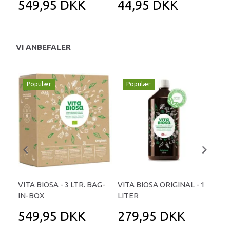
549,95 DKK
44,95 DKK
1
VI ANBEFALER
Populær
Populær
P
VITA BIOSA - 3 LTR. BAG-
VITA BIOSA ORIGINAL - 1
VIT
IN-BOX
LITER
ØKO
549,95 DKK
279,95 DKK
5