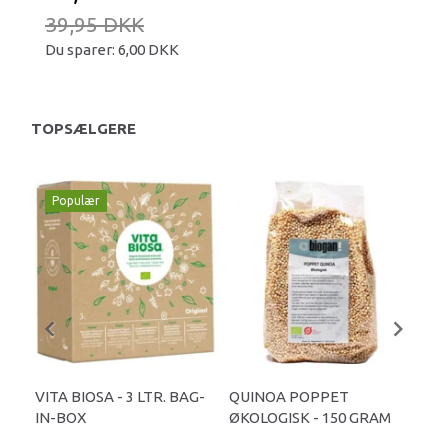
39,95 DKK
Du sparer:
6,00 DKK
TOPSÆLGERE
Populær
VITA BIOSA - 3 LTR. BAG-
QUINOA POPPET
GÆ
IN-BOX
ØKOLOGISK - 150 GRAM