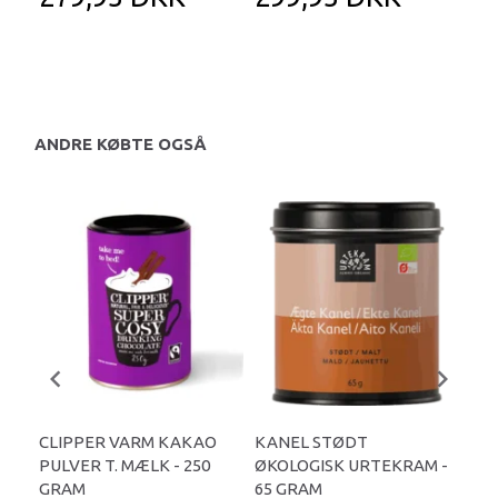
ANDRE KØBTE OGSÅ
CLIPPER VARM KAKAO
KANEL STØDT
CO
PULVER T. MÆLK - 250
ØKOLOGISK URTEKRAM -
(K
GRAM
65 GRAM
ØKO