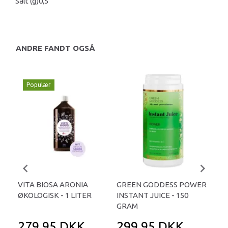
Salt (g)
0,5
ANDRE FANDT OGSÅ
Populær
VITA BIOSA ARONIA
GREEN GODDESS POWER
SO
ØKOLOGISK - 1 LITER
INSTANT JUICE - 150
ØKO
GRAM
279,95 DKK
299,95 DKK
4