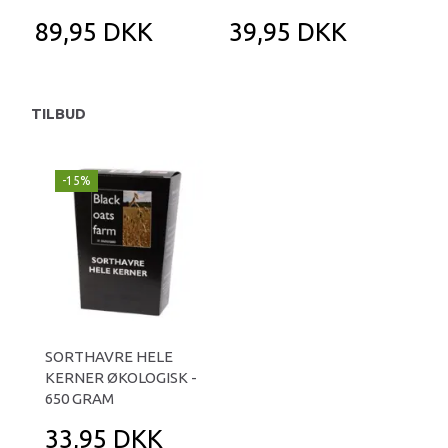
89,95 DKK
39,95 DKK
2
TILBUD
-15%
SORTHAVRE HELE
KERNER ØKOLOGISK -
650 GRAM
33,95 DKK