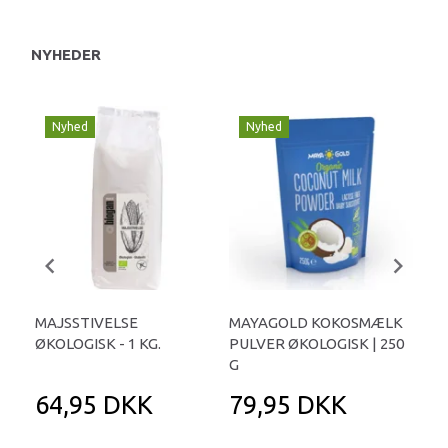
NYHEDER
Nyhed
Nyhed
N
MAJSSTIVELSE
MAYAGOLD KOKOSMÆLK
RU
ØKOLOGISK - 1 KG.
PULVER ØKOLOGISK | 250
SPE
G
64,95 DKK
79,95 DKK
2