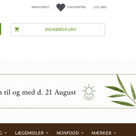
MIN KONTO
FAVORITTER
LOG IND
INDKØBSKURV
G
LÆGEMIDLER
NONFOOD
MÆRKER