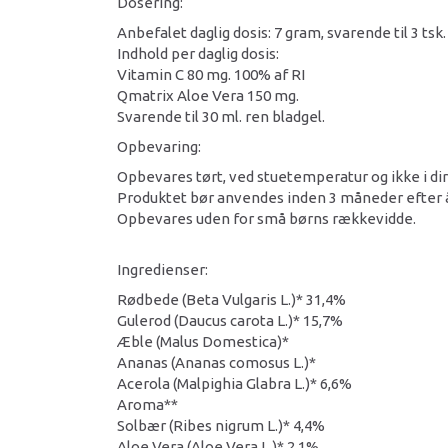
Dosering:
Anbefalet daglig dosis: 7 gram, svarende til 3 tsk.
Indhold per daglig dosis:
Vitamin C 80 mg. 100% af RI
Qmatrix Aloe Vera 150 mg.
Svarende til 30 ml. ren bladgel.
Opbevaring:
Opbevares tørt, ved stuetemperatur og ikke i dir
Produktet bør anvendes inden 3 måneder efter 
Opbevares uden for små børns rækkevidde.
Ingredienser:
Rødbede (Beta Vulgaris L.)* 31,4%
Gulerod (Daucus carota L.)* 15,7%
Æble (Malus Domestica)*
Ananas (Ananas comosus L.)*
Acerola (Malpighia Glabra L.)* 6,6%
Aroma**
Solbær (Ribes nigrum L.)* 4,4%
Aloe Vera (Aloe Vera L.)* 2,1%