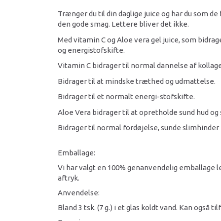
Trænger du til din daglige juice og har du som de 
den gode smag. Lettere bliver det ikke.
Med vitamin C og Aloe vera gel juice, som bidra
og energistofskifte.
Vitamin C bidrager til normal dannelse af kollag
Bidrager til at mindske træthed og udmattelse.
Bidrager til et normalt energi-stofskifte.
Aloe Vera bidrager til at opretholde sund hud og 
Bidrager til normal fordøjelse, sunde slimhinde
Emballage:
Vi har valgt en 100% genanvendelig emballage l
aftryk.
Anvendelse:
Bland 3 tsk. (7 g.) i et glas koldt vand. Kan også ti