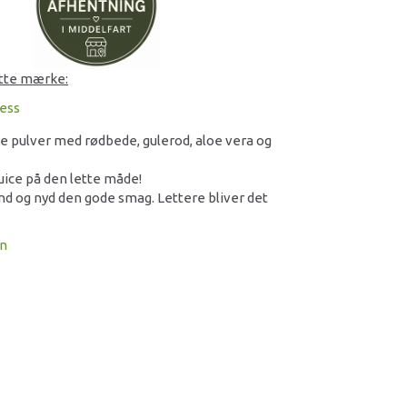
ette mærke:
ess
ce pulver med rødbede, gulerod, aloe vera og
ice på den lette måde!
and og nyd den gode smag. Lettere bliver det
on