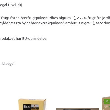
al L. Willd))
frugt fra solbærfrugtpulver (Ribes nigrum L.), 2,72% frugt fra jord
), hyldebær fra hyldebær extraktpulver (Sambucus nigra L.), ascorb
produktet har EU-oprindelse.
n bladgel.
Po