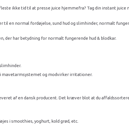
fleste ikke tid til at presse juice hjemmefra? Tag din instant juice 
ger til en normal fordøjelse, sund hud og slimhinder, normalt fun
en, der har betydning for normalt fungerende hud & blodkar.
slimhinder.
r i mavetarmsystemet og modvirker irritationer.
everet af en dansk producent. Det kræver blot at du affaldssorte
lføjes i smoothies, yoghurt, kold grød, etc.