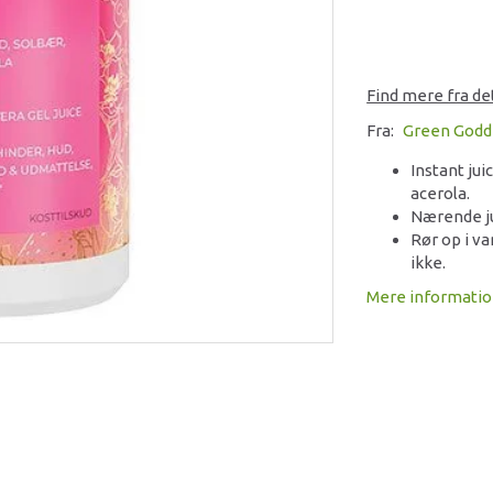
Find mere fra d
Fra:
Green Godd
Instant jui
acerola.
Nærende ju
Rør op i v
ikke.
Mere informati