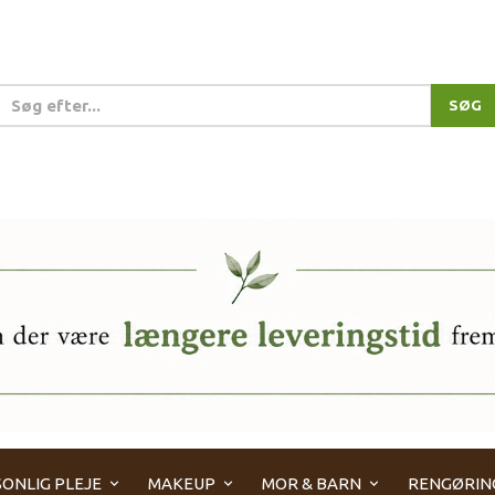
SØG
ONLIG PLEJE
MAKEUP
MOR & BARN
RENGØRIN