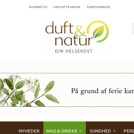
KONTAKT OS
OM DUFT & NATUR.
GRATIS PRØVER
NYHEDER
MAD & DRIKKE
SUNDHED
PERS