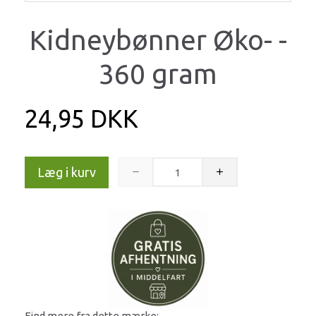
Kidneybønner Øko- -
360 gram
24,95 DKK
Læg i kurv
Find mere fra dette mærke: