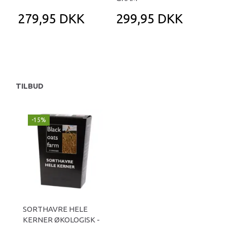
279,95 DKK
299,95 DKK
4
TILBUD
-15%
SORTHAVRE HELE
KERNER ØKOLOGISK -