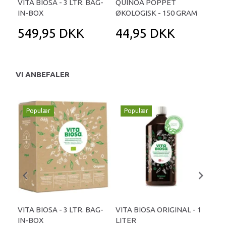
VITA BIOSA - 3 LTR. BAG-
QUINOA POPPET
GÆ
IN-BOX
ØKOLOGISK - 150 GRAM
549,95 DKK
44,95 DKK
1
VI ANBEFALER
Populær
Populær
P
VITA BIOSA - 3 LTR. BAG-
VITA BIOSA ORIGINAL - 1
VIT
IN-BOX
LITER
ØKO