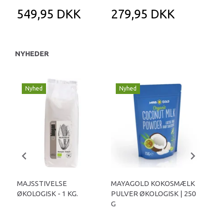
549,95 DKK
279,95 DKK
5
NYHEDER
Nyhed
Nyhed
N
MAJSSTIVELSE
MAYAGOLD KOKOSMÆLK
RU
ØKOLOGISK - 1 KG.
PULVER ØKOLOGISK | 250
SPE
G