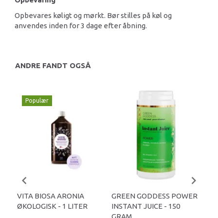
Opbevares køligt og mørkt. Bør stilles på køl og
anvendes inden for 3 dage efter åbning.
ANDRE FANDT OGSÅ
Populær
VITA BIOSA ARONIA
GREEN GODDESS POWER
SO
ØKOLOGISK - 1 LITER
INSTANT JUICE - 150
ØKO
GRAM