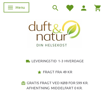
Menu
Skifte navigation
LEVERINGSTID 1-3 HVERDAGE
local_shipping
FRAGT FRA 49 KR
star
GRATIS FRAGT VED KØB FOR 599 KR.
redeem
AFHENTNING MIDDELFART 0 KR.