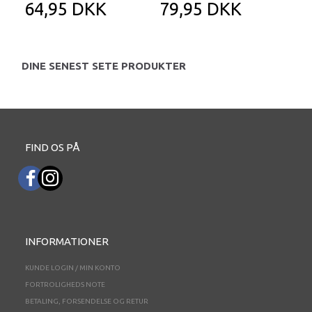
64,95 DKK
79,95 DKK
2
DINE SENEST SETE PRODUKTER
FIND OS PÅ
INFORMATIONER
KUNDE LOGIN / MIN KONTO
FORTROLIGHEDS NOTE
BETALING, FORSENDELSE OG RETUR