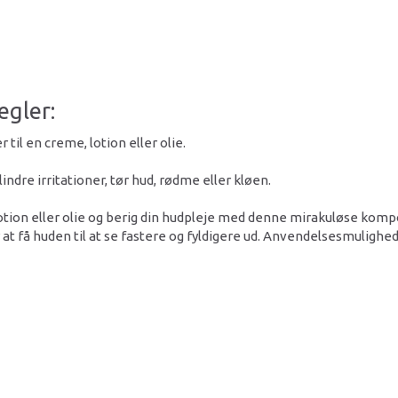
egler:
til en creme, lotion eller olie.
indre irritationer, tør hud, rødme eller kløen.
- lotion eller olie og berig din hudpleje med denne mirakuløse k
 at få huden til at se fastere og fyldigere ud. Anvendelsesmulighe