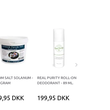
M SALT SOLANUM -
REAL PURITY ROLL-ON
VANILJE SÆBE - 
0 GRAM
DEODORANT - 89 ML.
9,95 DKK
199,95 DKK
19,95 DK