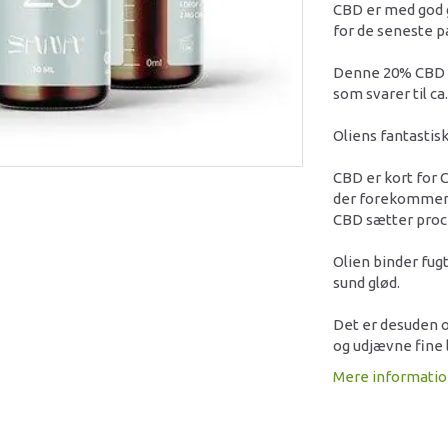
CBD er med god g
for de seneste pa
Denne 20% CBD i
som svarer til c
Oliens fantastisk
CBD er kort for 
der forekommer n
CBD sætter proce
Olien binder fug
sund glød.
Det er desuden og
og udjævne fine l
Mere informati