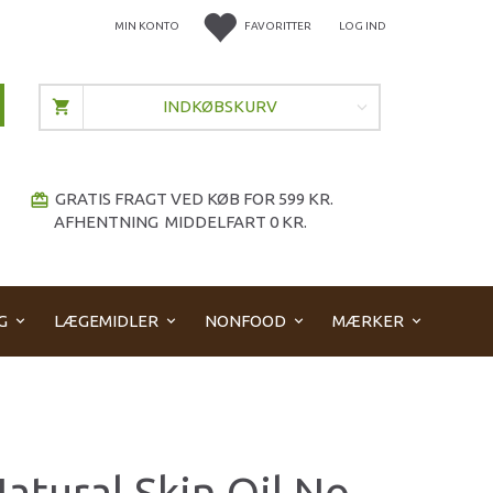
MIN KONTO
FAVORITTER
LOG IND
INDKØBSKURV
GRATIS FRAGT VED KØB FOR 599 KR.
redeem
AFHENTNING MIDDELFART 0 KR.
G
LÆGEMIDLER
NONFOOD
MÆRKER
atural Skin Oil No