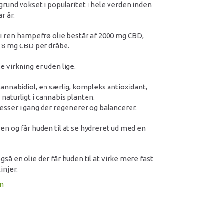
rund vokset i popularitet i hele verden inden
r år.
 ren hampefrø olie består af 2000 mg CBD,
a. 8 mg CBD per dråbe.
e virkning er uden lige.
Cannabidiol, en særlig, kompleks antioxidant,
aturligt i cannabis planten.
sser i gang der regenerer og balancerer.
ten og får huden til at se hydreret ud med en
så en olie der får huden til at virke mere fast
injer.
on