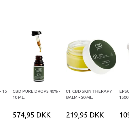
 15
CBD PURE DROPS 40% -
01. CBD SKIN THERAPY
EPSO
10 ML.
BALM - 50 ML.
150
574,95 DKK
219,95 DKK
10