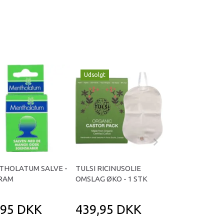
Udsolgt
THOLATUM SALVE -
TULSI RICINUSOLIE
MAGNESIUM SL
GRAM
OMSLAG ØKO - 1 STK
LOTION - 180 ML
,95 DKK
439,95 DKK
199,95 D