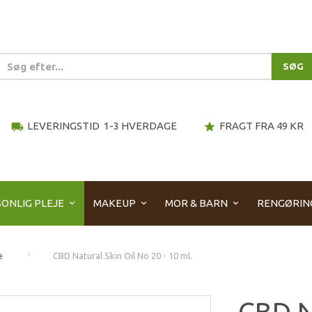
SØG
LEVERINGSTID 1-3 HVERDAGE
FRAGT FRA 49 KR
local_shipping
star
ONLIG PLEJE
MAKEUP
MOR & BARN
RENGØRIN
e
CBD Natural Skin Oil No 20 - 10 ml.
CBD N