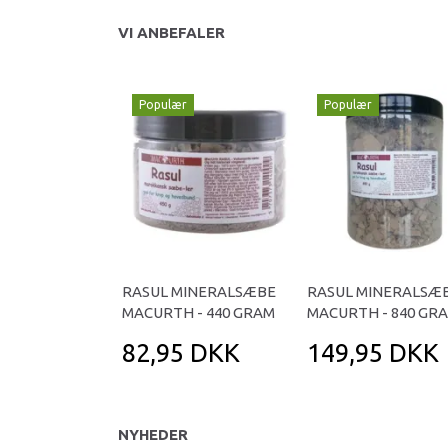
VI ANBEFALER
Populær
Populær
RASUL MINERALSÆBE
RASUL MINERALSÆ
MACURTH - 440 GRAM
MACURTH - 840 GR
82,95 DKK
149,95 DKK
NYHEDER