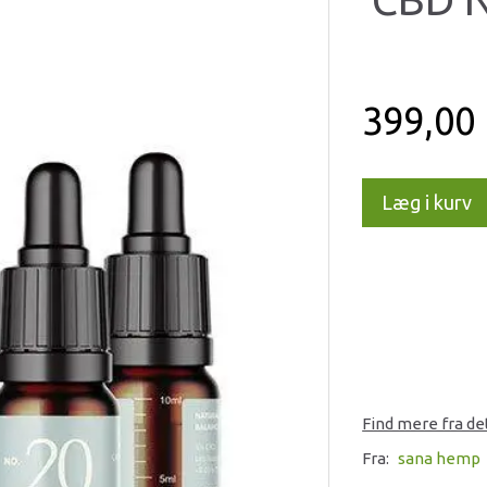
399,00
Læg i kurv
Find mere fra d
Fra:
sana hemp