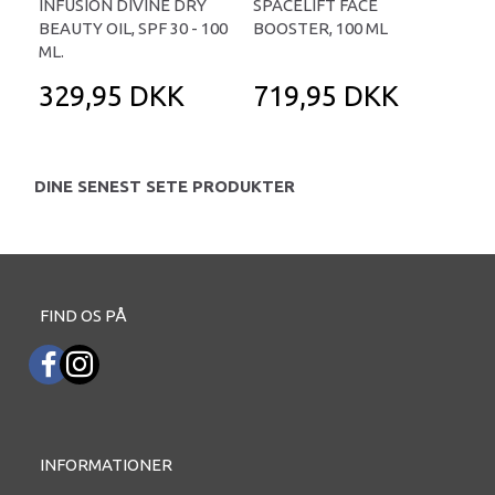
INFUSION DIVINE DRY
SPACELIFT FACE
SPA
BEAUTY OIL, SPF 30 - 100
BOOSTER, 100 ML
BOO
ML.
329,95 DKK
719,95 DKK
3
DINE SENEST SETE PRODUKTER
FIND OS PÅ
INFORMATIONER