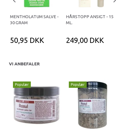
MENTHOLATUM SALVE -
HÅRSTOPP ANSIGT - 15
CBD
30 GRAM
ML.
10 
50,95 DKK
249,00 DKK
5
VI ANBEFALER
Populær
Populær