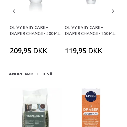
OLÍVY BABY CARE -
OLÍVY BABY CARE -
RE
DIAPER CHANGE - 500 ML.
DIAPER CHANGE - 250 ML.
DEO
209,95 DKK
119,95 DKK
1
ANDRE KØBTE OGSÅ