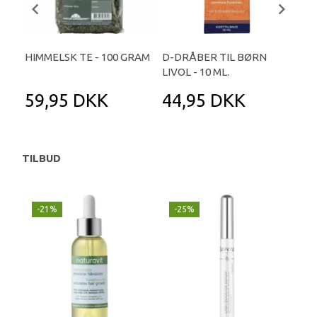
HIMMELSK TE - 100 GRAM
D-DRÅBER TIL BØRN
SO
LIVOL - 10 ML.
CIT
59,95 DKK
44,95 DKK
1
TILBUD
-21%
-25%