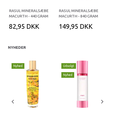
RASUL MINERALSÆBE
RASUL MINERALSÆBE
MACURTH - 440 GRAM
MACURTH - 840 GRAM
82,95 DKK
149,95 DKK
NYHEDER
Nyhed
Udsolgt
U
Nyhed
N