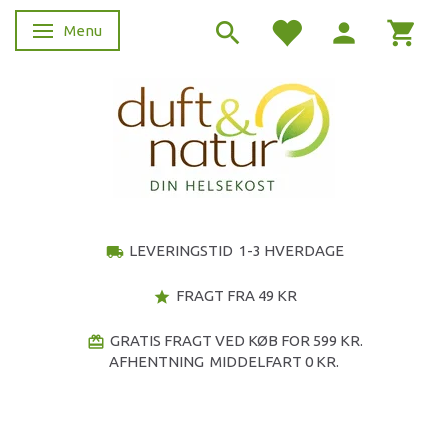
Menu
Skifte navigation
LEVERINGSTID 1-3 HVERDAGE
local_shipping
FRAGT FRA 49 KR
star
GRATIS FRAGT VED KØB FOR 599 KR.
redeem
AFHENTNING MIDDELFART 0 KR.