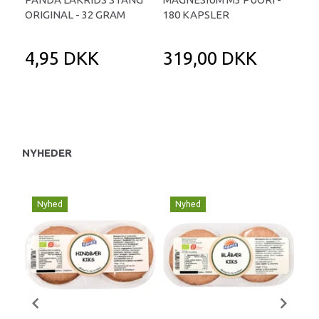
ORIGINAL - 32 GRAM
180 KAPSLER
TA
4,95 DKK
319,00 DKK
1
NYHEDER
Nyhed
Nyhed
N