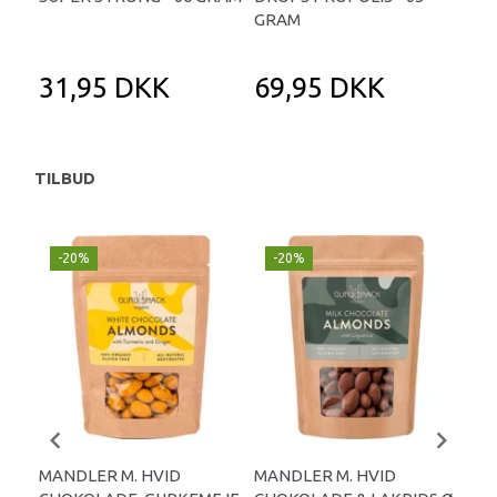
GRAM
31,95 DKK
69,95 DKK
1
TILBUD
-20%
-20%
-
MANDLER M. HVID
MANDLER M. HVID
MA