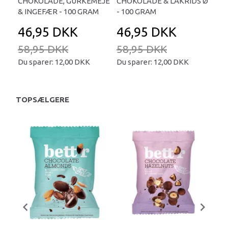
CHOKOLADE, GURKEMEJE
CHOKOLADE & LAKRIDS Ø
CH
& INGEFÆR - 100 GRAM
- 100 GRAM
Ø -
46,95 DKK
46,95 DKK
4
58,95 DKK
58,95 DKK
58
Du sparer:
12,00 DKK
Du sparer:
12,00 DKK
Du 
TOPSÆLGERE