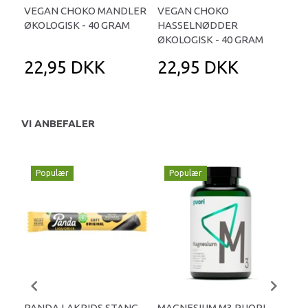
VEGAN CHOKO MANDLER
VEGAN CHOKO
GIN
ØKOLOGISK - 40 GRAM
HASSELNØDDER
DO
ØKOLOGISK - 40 GRAM
HAR
22,95 DKK
22,95 DKK
5
VI ANBEFALER
Populær
Populær
P
PANDA LAKRIDS STANG
MAGNESIUM M3 PUORI -
HAI