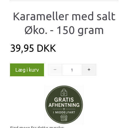
Karameller med salt
Øko. - 150 gram
39,95 DKK
Læg i kurv
Find mere fra dette mærke: