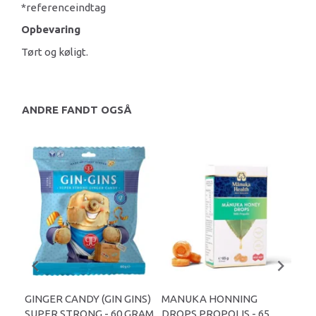
*referenceindtag
Opbevaring
Tørt og køligt.
ANDRE FANDT OGSÅ
GINGER CANDY (GIN GINS)
MANUKA HONNING
CH
SUPER STRONG - 60 GRAM
DROPS PROPOLIS - 65
MA