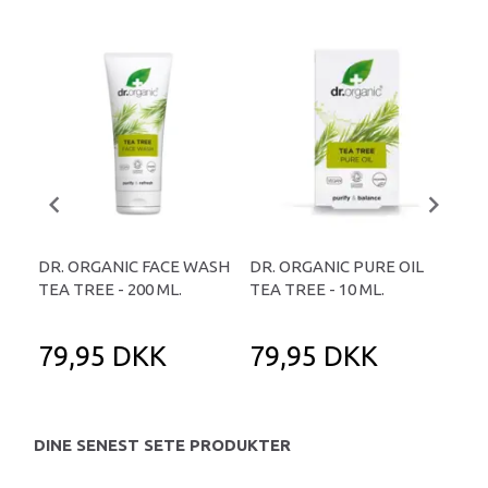
DR. ORGANIC FACE WASH
DR. ORGANIC PURE OIL
DR
TEA TREE - 200 ML.
TEA TREE - 10 ML.
TEA
79,95 DKK
79,95 DKK
7
DINE SENEST SETE PRODUKTER