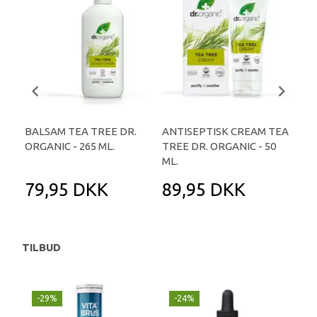
BALSAM TEA TREE DR.
ANTISEPTISK CREAM TEA
BLE
ORGANIC - 265 ML.
TREE DR. ORGANIC - 50
TRE
ML.
79,95 DKK
89,95 DKK
6
TILBUD
-29%
-24%
P