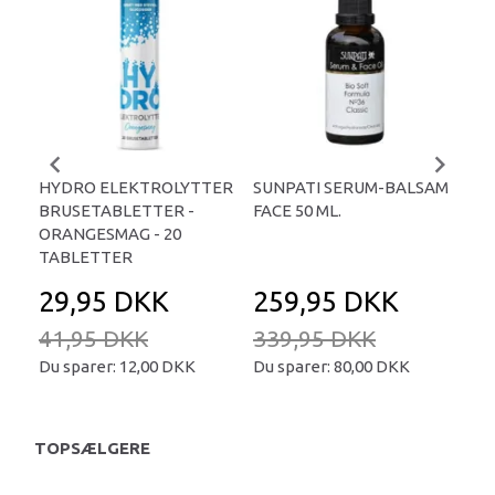
-
HYDRO ELEKTROLYTTER
SUNPATI SERUM-BALSAM
LIP
BRUSETABLETTER -
FACE 50 ML.
TA
ORANGESMAG - 20
TABLETTER
29,95 DKK
259,95 DKK
2
41,95 DKK
339,95 DKK
34
Du sparer:
12,00 DKK
Du sparer:
80,00 DKK
Du 
TOPSÆLGERE