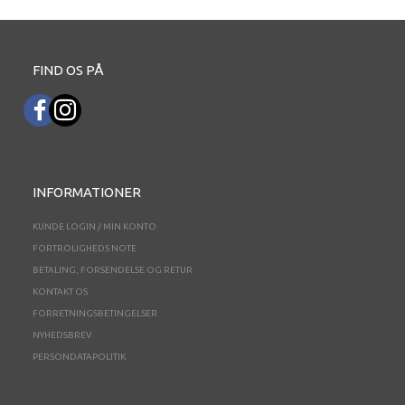
FIND OS PÅ
INFORMATIONER
KUNDE LOGIN / MIN KONTO
FORTROLIGHEDS NOTE
BETALING, FORSENDELSE OG RETUR
KONTAKT OS
FORRETNINGSBETINGELSER
NYHEDSBREV
PERSONDATAPOLITIK