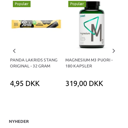
Populær
Populær
P
PANDA LAKRIDS STANG
MAGNESIUM M3 PUORI -
HAI
ORIGINAL - 32 GRAM
180 KAPSLER
TA
4,95 DKK
319,00 DKK
1
NYHEDER