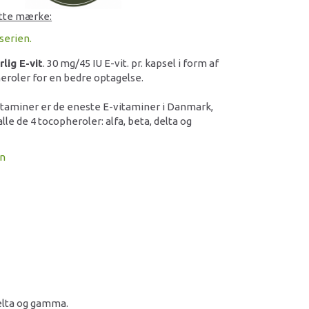
ette mærke:
serien.
lig E-vit
. 30 mg/45 IU E-vit. pr. kapsel i form af
eroler for en bedre optagelse.
itaminer er de eneste E-vitaminer i Danmark,
le de 4 tocopheroler: alfa, beta, delta og
on
delta og gamma.