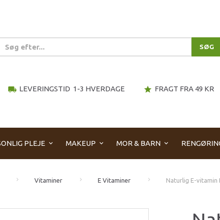
SØG
LEVERINGSTID 1-3 HVERDAGE
FRAGT FRA 49 KR
local_shipping
star
ONLIG PLEJE
MAKEUP
MOR & BARN
RENGØRIN
Vitaminer
E Vitaminer
Naturlig E-vitamin 
Nat