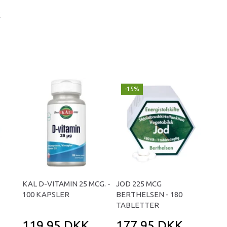
K
-15%
KAL D-VITAMIN 25 MCG. -
JOD 225 MCG
100 KAPSLER
BERTHELSEN - 180
TABLETTER
119,95 DKK
177,95 DKK