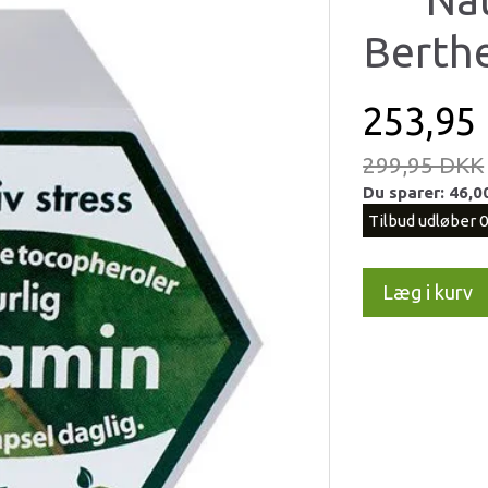
Berthe
253,95
299,95 DKK
Du sparer:
46,0
Tilbud udløber 
Læg i kurv