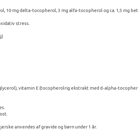
, 10 mg delta-tocopherol, 3 mg alfa-tocopherol og ca. 1,5 mg be
xidativ stress.
g)
lycerol), vitamin E (tocopherolrig ekstrakt med d-alpha-tocophero
es.
ost.
jerske anvendes af gravide og børn under 1 år.