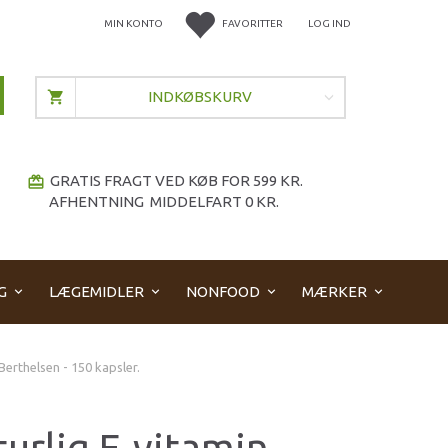
MIN KONTO
FAVORITTER
LOG IND
INDKØBSKURV
GRATIS FRAGT VED KØB FOR 599 KR.
redeem
AFHENTNING MIDDELFART 0 KR.
G
LÆGEMIDLER
NONFOOD
MÆRKER
Berthelsen - 150 kapsler.
urlig E-vitamin