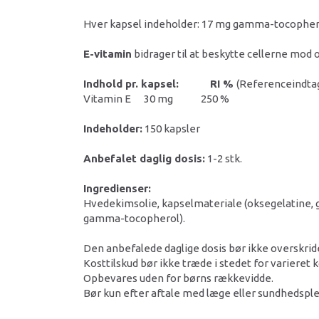
Hver kapsel indeholder: 17 mg gamma-tocopherol
E-vitamin
bidrager til at beskytte cellerne mod o
Indhold pr. kapsel: RI %
(Referenceindta
Vitamin E 30 mg 250 %
Indeholder:
150 kapsler
Anbefalet daglig dosis:
1-2 stk.
Ingredienser:
Hvedekimsolie, kapselmateriale (oksegelatine, g
gamma-tocopherol).
Den anbefalede daglige dosis bør ikke overskrid
Kosttilskud bør ikke træde i stedet for varieret k
Opbevares uden for børns rækkevidde.
Bør kun efter aftale med læge eller sundhedsple