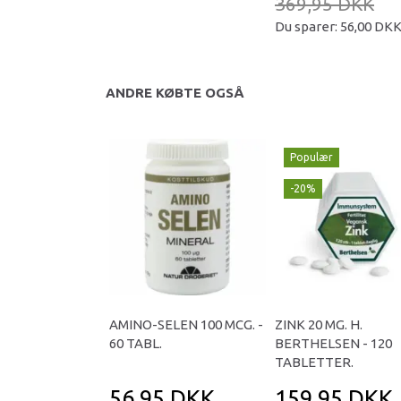
369,95 DKK
Du sparer:
56,00 DK
ANDRE KØBTE OGSÅ
Populær
-20%
AMINO-SELEN 100 MCG. -
ZINK 20 MG. H.
60 TABL.
BERTHELSEN - 120
TABLETTER.
56,95 DKK
159,95 DKK