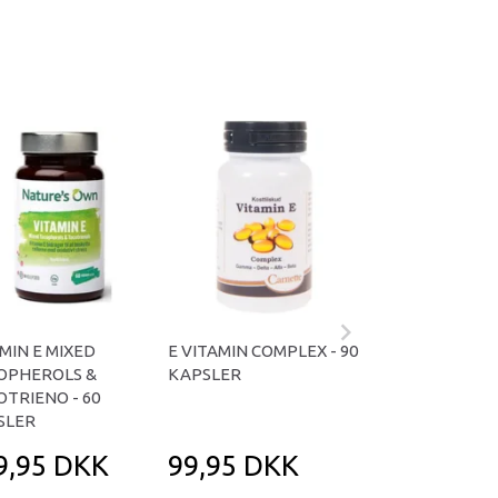
MIN E MIXED
E VITAMIN COMPLEX - 90
E-VITAMIN PH
OPHEROLS &
KAPSLER
NORD
TRIENO - 60
SLER
9,95 DKK
99,95 DKK
209,95 D