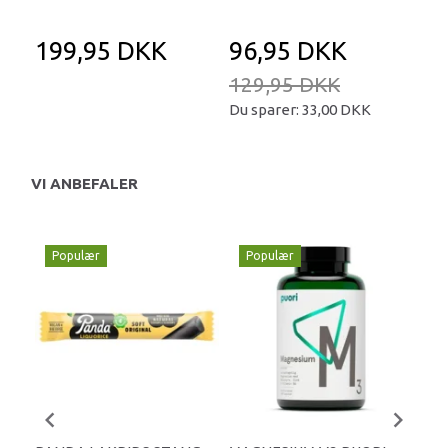
199,95 DKK
96,95 DKK
1
129,95 DKK
Du sparer:
33,00 DKK
VI ANBEFALER
Populær
Populær
P