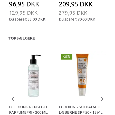
96,95 DKK
209,95 DKK
129,95 DKK
279,95 DKK
Du sparer:
33,00 DKK
Du sparer:
70,00 DKK
TOPSÆLGERE
-25%
U
ECOOKING RENSEGEL
ECOOKING SOLBALM TIL
ECO
PARFUMEFRI - 200 ML.
LÆBERNE SPF 50 - 15 ML.
ML.