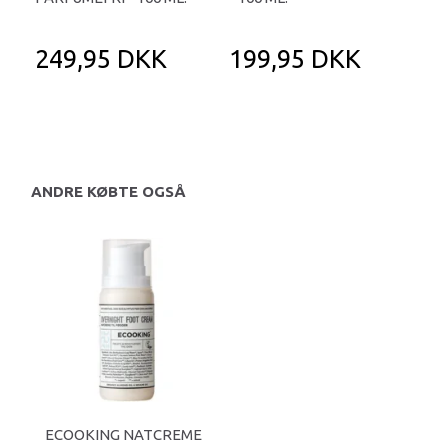
249,95 DKK
199,95 DKK
9
12
Du 
ANDRE KØBTE OGSÅ
ECOOKING NATCREME