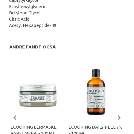
Caprylyl Glycol
Ethylhexylglycerin
Butylene Glycol
Citric Acid
Acetyl Hexapeptide-49
ANDRE FANDT OGSÅ
-
ECOOKING LERMASKE
ECOOKING DAILY PEEL 7%
EC
PARFUMEFRI - 100 ML.
- 100 ML.
LÆB