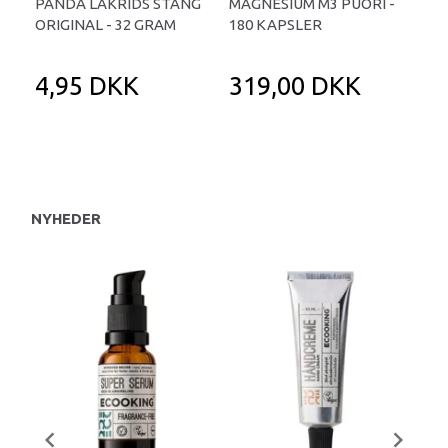
PANDA LAKRIDS STANG
MAGNESIUM M3 PUORI -
HAI
ORIGINAL - 32 GRAM
180 KAPSLER
TA
4,95 DKK
319,00 DKK
1
NYHEDER