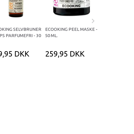
OKING SELVBRUNER
ECOOKING PEEL MASKE -
ECOOKING FAR
S PARFUMEFRI - 30
50 ML.
DAGCREME PAR
- 50 ML.
9,95 DKK
259,95 DKK
209,95 D