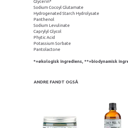
Glycerin*
Sodium Cocoyl Glutamate
Hydrogenated Starch Hydrolysate
Panthenol
Sodium Levulinate
Caprylyl Glycol
Phytic Acid
Potassium Sorbate
Pantolactone
*=økologisk ingrediens, **=biodynamisk ingr
ANDRE FANDT OGSÅ