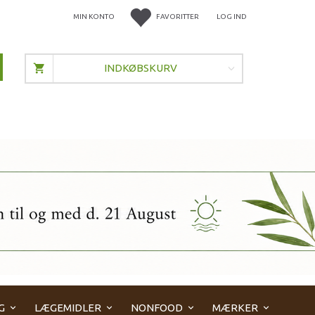
MIN KONTO
FAVORITTER
LOG IND
INDKØBSKURV
G
LÆGEMIDLER
NONFOOD
MÆRKER