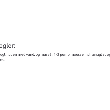
egler:
. Fugt huden med vand, og massér 1-2 pump mousse ind i ansigtet o
eme.