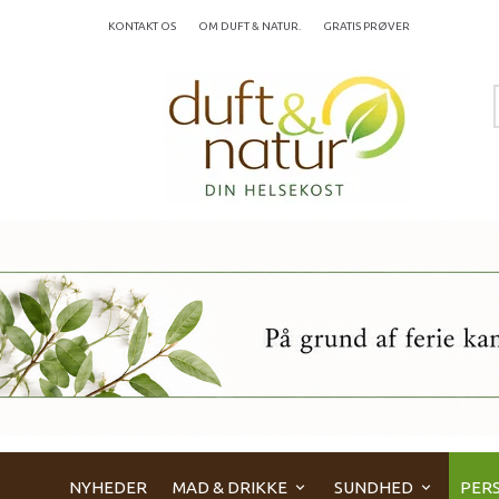
KONTAKT OS
OM DUFT & NATUR.
GRATIS PRØVER
NYHEDER
MAD & DRIKKE
SUNDHED
PERS