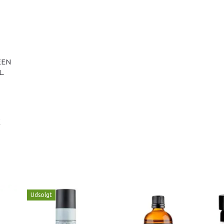
EEN
L.
K
Udsolgt