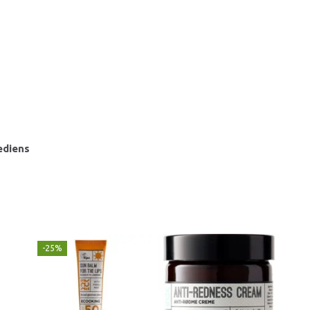
ediens
-25%