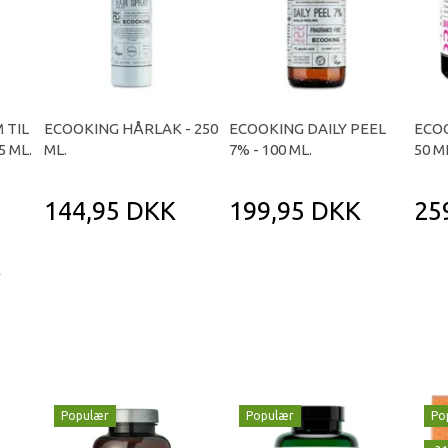
 TIL
ECOOKING HÅRLAK - 250
ECOOKING DAILY PEEL
ECOO
5 ML.
ML.
7% - 100 ML.
50 M
144,95 DKK
199,95 DKK
25
K
Populær
Populær
Po