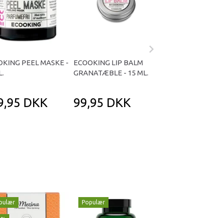
KING PEEL MASKE -
ECOOKING LIP BALM
ECOOKING SKÆ
L.
GRANATÆBLE - 15 ML.
KROPSOLIE HER
ML.
9,95 DKK
99,95 DKK
299,95 D
pulær
Populær
Populær