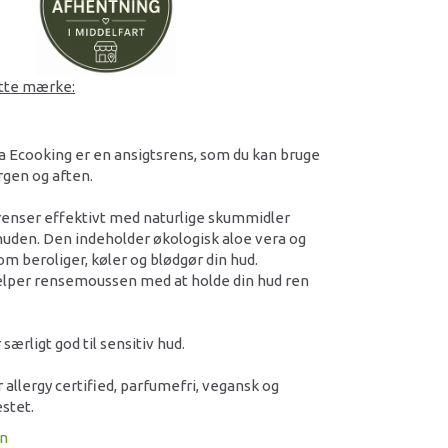
ette mærke:
 Ecooking er en ansigtsrens, som du kan bruge
rgen og aften.
nser effektivt med naturlige skummidler
huden. Den indeholder økologisk aloe vera og
om beroliger, køler og blødgør din hud.
lper rensemoussen med at holde din hud ren
ærligt god til sensitiv hud.
 allergy certified, parfumefri, vegansk og
stet.
on