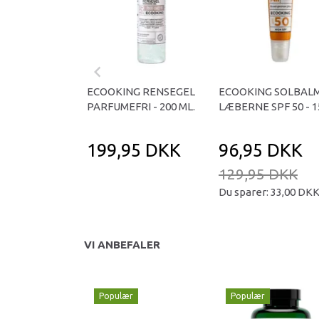
ECOOKING RENSEGEL
ECOOKING SOLBALM
PARFUMEFRI - 200 ML.
LÆBERNE SPF 50 - 1
199,95 DKK
96,95 DKK
129,95 DKK
Du sparer:
33,00 DK
VI ANBEFALER
Populær
Populær