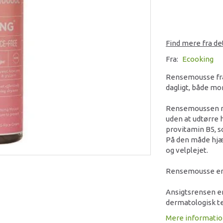
Find mere fra d
Fra:
Ecooking
Rensemousse fra
dagligt, både mo
Rensemoussen re
uden at udtørre 
provitamin B5, s
På den måde hjæ
og velplejet.
Rensemousse er s
Ansigtsrensen er
dermatologisk te
Mere informati