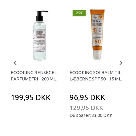
-25%
U
ECOOKING RENSEGEL
ECOOKING SOLBALM TIL
ECO
PARFUMEFRI - 200 ML.
LÆBERNE SPF 50 - 15 ML.
ML.
199,95 DKK
96,95 DKK
1
129,95 DKK
Du sparer:
33,00 DKK