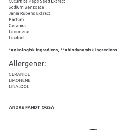
Cucurbita Pepo Seed Extract
Sodium Benzoate
Jania Rubens Extract
Parfum
Geraniol
Limonene
Linalool
*=økologisk ingrediens, **=biodynamisk ingrediens
Allergener:
GERANIOL
LIMONENE
LINALOOL
ANDRE FANDT OGSÅ
-