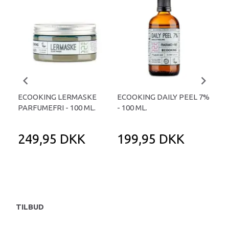
ECOOKING LERMASKE
ECOOKING DAILY PEEL 7%
EC
PARFUMEFRI - 100 ML.
- 100 ML.
LÆB
249,95 DKK
199,95 DKK
9
12
Du 
TILBUD