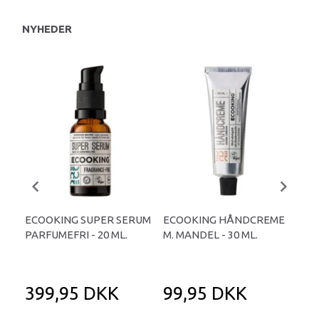
NYHEDER
ECOOKING SUPER SERUM
ECOOKING HÅNDCREME
EC
PARFUMEFRI - 20 ML.
M. MANDEL - 30 ML.
CR
30 
399,95 DKK
99,95 DKK
2