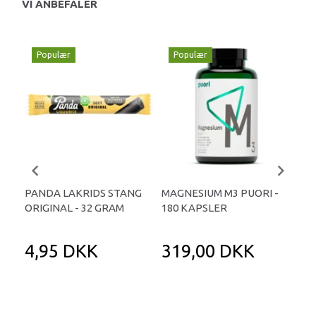
VI ANBEFALER
Populær
Populær
P
PANDA LAKRIDS STANG
MAGNESIUM M3 PUORI -
HAI
ORIGINAL - 32 GRAM
180 KAPSLER
TA
4,95 DKK
319,00 DKK
1