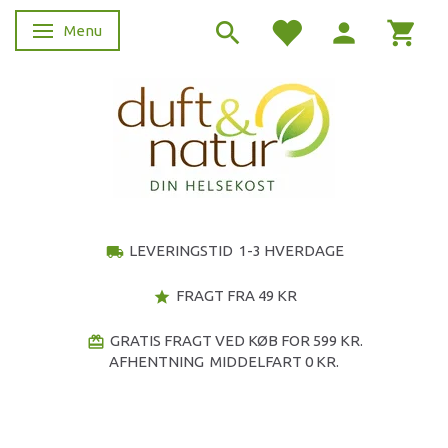
Menu
Skifte navigation
LEVERINGSTID 1-3 HVERDAGE
local_shipping
FRAGT FRA 49 KR
star
GRATIS FRAGT VED KØB FOR 599 KR.
redeem
AFHENTNING MIDDELFART 0 KR.