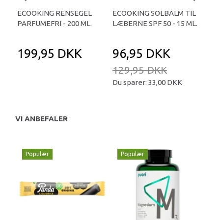
ECOOKING RENSEGEL
ECOOKING SOLBALM TIL
ECO
PARFUMEFRI - 200 ML.
LÆBERNE SPF 50 - 15 ML.
ML.
199,95 DKK
96,95 DKK
1
129,95 DKK
Du sparer:
33,00 DKK
VI ANBEFALER
Populær
Populær
P