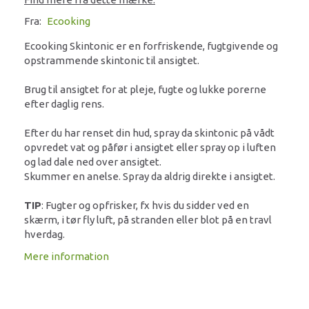
Fra:
Ecooking
Ecooking Skintonic er en forfriskende, fugtgivende og
opstrammende skintonic til ansigtet.
Brug til ansigtet for at pleje, fugte og lukke porerne
efter daglig rens.
Efter du har renset din hud, spray da skintonic på vådt
opvredet vat og påfør i ansigtet eller spray op i luften
og lad dale ned over ansigtet.
Skummer en anelse. Spray da aldrig direkte i ansigtet.
TIP
: Fugter og opfrisker, fx hvis du sidder ved en
skærm, i tør fly luft, på stranden eller blot på en travl
hverdag.
Mere information