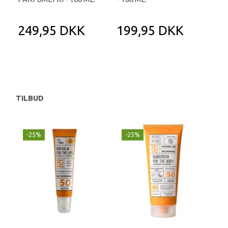
249,95 DKK
199,95 DKK
9
12
Du 
TILBUD
-25%
-25%