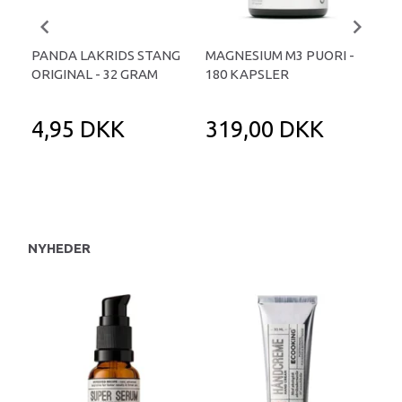
PANDA LAKRIDS STANG
MAGNESIUM M3 PUORI -
HAI
ORIGINAL - 32 GRAM
180 KAPSLER
TA
4,95 DKK
319,00 DKK
1
NYHEDER