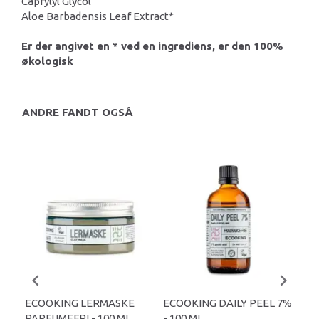
Caprylyl Glycol
Aloe Barbadensis Leaf Extract*
Er der angivet en * ved en ingrediens, er den 100%
økologisk
ANDRE FANDT OGSÅ
-
ECOOKING LERMASKE
ECOOKING DAILY PEEL 7%
EC
PARFUMEFRI - 100 ML.
- 100 ML.
LÆB