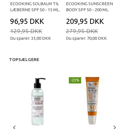
ECOOKING SOLBALM TIL
ECOOKING SUNSCREEN
LÆBERNE SPF 50 - 15 ML.
BODY SPF 50 - 200 ML.
96,95 DKK
209,95 DKK
129,95 DKK
279,95 DKK
Du sparer:
33,00 DKK
Du sparer:
70,00 DKK
TOPSÆLGERE
-25%
U