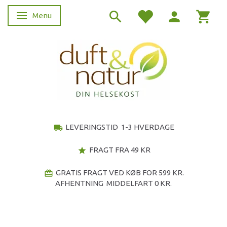
Menu
Skifte navigation
LEVERINGSTID 1-3 HVERDAGE
local_shipping
FRAGT FRA 49 KR
star
GRATIS FRAGT VED KØB FOR 599 KR.
redeem
AFHENTNING MIDDELFART 0 KR.