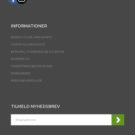
INFORMATIONER
KUNDE LOGIN / MIN KONTO
FORTROLIGHEDS NOTE
BETALING, FORSENDELSE OG RETUR
KONTAKT OS
FORRETNINGSBETINGELSER
NYHEDSBREV
PERSONDATAPOLITIK
TILMELD NYHEDSBREV
EMAIL-
ADRESSE