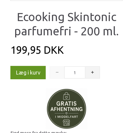
Ecooking Skintonic
parfumefri - 200 ml.
199,95 DKK
Læg i kurv
Find mere fra dette mærke: