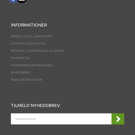
INFORMATIONER
KUNDE LOGIN / MIN KONTO
FORTROLIGHEDS NOTE
BETALING, FORSENDELSE OG RETUR
KONTAKT OS
FORRETNINGSBETINGELSER
NYHEDSBREV
PERSONDATAPOLITIK
TILMELD NYHEDSBREV
EMAIL-
ADRESSE