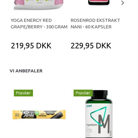
YOGA ENERGY RED
ROSENROD EKSTRAKT
SC
GRAPE/BERRY - 300 GRAM
NANI - 60 KAPSLER
370
219,95 DKK
229,95 DKK
1
VI ANBEFALER
Populær
Populær
P