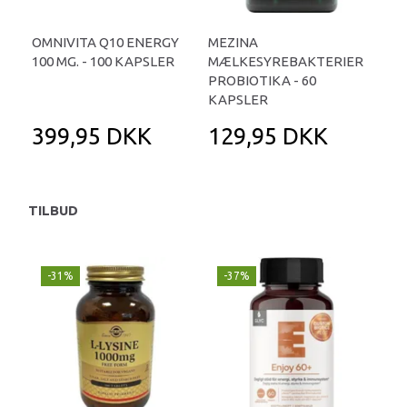
OMNIVITA Q10 ENERGY
MEZINA
100 MG. - 100 KAPSLER
MÆLKESYREBAKTERIER
PROBIOTIKA - 60
KAPSLER
399,95 DKK
129,95 DKK
TILBUD
-31%
-37%
-