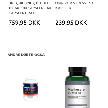
BIO-QUINONE Q10 GOLD
OMNIVITA STRESS - 60
B-D
100 MG 180 KAPSLER + 60
KAPSLER
KAPSLER GRATIS
759,95 DKK
239,95 DKK
2
ANDRE KØBTE OGSÅ