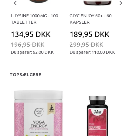
L-LYSINE 1000 MG - 100
GLYC ENJOY 60+ - 60
NO
TABLETTER
KAPSLER
- 4
134,95 DKK
189,95 DKK
3
196,95 DKK
299,95 DKK
41
Du sparer:
62,00 DKK
Du sparer:
110,00 DKK
Du 
TOPSÆLGERE