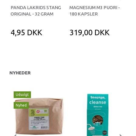
PANDA LAKRIDS STANG
MAGNESIUM M3 PUORI -
HAI
ORIGINAL - 32 GRAM
180 KAPSLER
TA
4,95 DKK
319,00 DKK
1
NYHEDER
Udsolgt
Nyhed