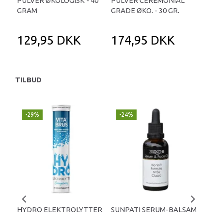
PULVER ØKOLOGISK - 40
PULVER CEREMONIAL
PUL
GRAM
GRADE ØKO. - 30 GR.
GR
129,95 DKK
174,95 DKK
2
TILBUD
-29%
-24%
P
-
HYDRO ELEKTROLYTTER
SUNPATI SERUM-BALSAM
LIP