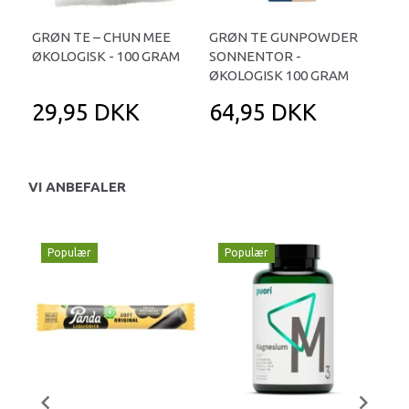
GRØN TE – CHUN MEE
GRØN TE GUNPOWDER
PAI
ØKOLOGISK - 100 GRAM
SONNENTOR -
ØKO
ØKOLOGISK 100 GRAM
29,95 DKK
64,95 DKK
5
VI ANBEFALER
Populær
Populær
P