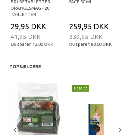
BRUSETABLETTER -
FACE 50 ML.
TA
ORANGESMAG - 20
TABLETTER
29,95 DKK
259,95 DKK
2
41,95 DKK
339,95 DKK
34
Du sparer:
12,00 DKK
Du sparer:
80,00 DKK
Du 
TOPSÆLGERE
Udsolgt