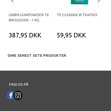
GRØN GUNPOWDER TE
TE CLEANSE Ø TEAPIGS
MO
ØKOLOGISK - 1 KG.
- 2
387,95 DKK
59,95 DKK
3
DINE SENEST SETE PRODUKTER
FIND OS PÅ