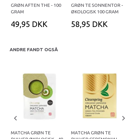
GRØN AFTEN THE - 100
GRØN TE SONNENTOR -
GRAM
ØKOLOGISK 100 GRAM
49,95 DKK
58,95 DKK
ANDRE FANDT OGSÅ
MATCHA GRØN TE
MATCHA GRØN TE
MA