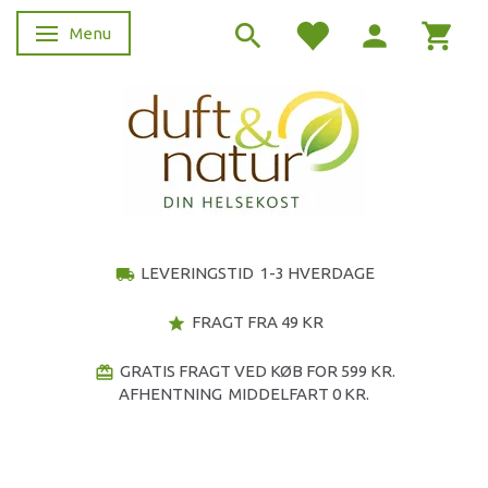
Menu
Skifte navigation
LEVERINGSTID 1-3 HVERDAGE
local_shipping
FRAGT FRA 49 KR
star
GRATIS FRAGT VED KØB FOR 599 KR.
redeem
AFHENTNING MIDDELFART 0 KR.