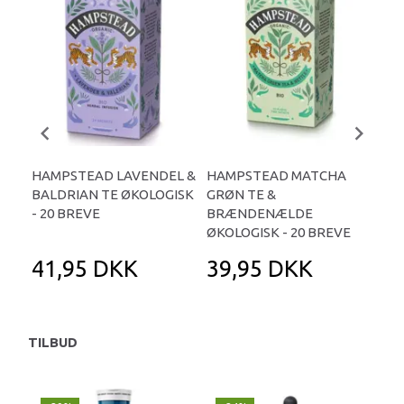
HAMPSTEAD LAVENDEL &
HAMPSTEAD MATCHA
HA
BALDRIAN TE ØKOLOGISK
GRØN TE &
BR
- 20 BREVE
BRÆNDENÆLDE
ØKO
ØKOLOGISK - 20 BREVE
41,95 DKK
39,95 DKK
3
TILBUD