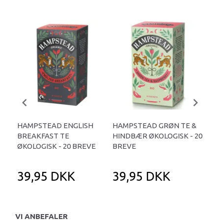
HAMPSTEAD ENGLISH
HAMPSTEAD GRØN TE &
HA
BREAKFAST TE
HINDBÆR ØKOLOGISK - 20
JAS
ØKOLOGISK - 20 BREVE
BREVE
BR
39,95 DKK
39,95 DKK
3
VI ANBEFALER