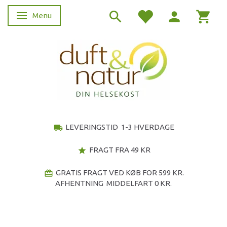
Menu
Skifte navigation
LEVERINGSTID 1-3 HVERDAGE
local_shipping
FRAGT FRA 49 KR
star
GRATIS FRAGT VED KØB FOR 599 KR.
redeem
AFHENTNING MIDDELFART 0 KR.