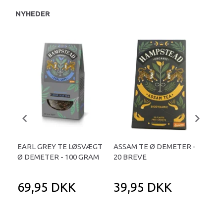
NYHEDER
EARL GREY TE LØSVÆGT
ASSAM TE Ø DEMETER -
DIG
Ø DEMETER - 100 GRAM
20 BREVE
DEM
69,95 DKK
39,95 DKK
4