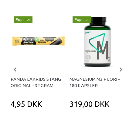
Populær
Populær
P
PANDA LAKRIDS STANG
MAGNESIUM M3 PUORI -
HAI
ORIGINAL - 32 GRAM
180 KAPSLER
TA
4,95 DKK
319,00 DKK
1