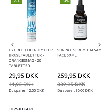
-29%
-24%
P
-
HYDRO ELEKTROLYTTER
SUNPATI SERUM-BALSAM
LIP
BRUSETABLETTER -
FACE 50 ML.
TA
ORANGESMAG - 20
TABLETTER
29,95 DKK
259,95 DKK
2
41,95 DKK
339,95 DKK
34
Du sparer:
12,00 DKK
Du sparer:
80,00 DKK
Du 
TOPSÆLGERE