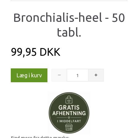
Bronchialis-heel - 50
tabl.
99,95 DKK
Læg i kurv
Find mere fra dette mærke: