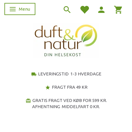
Menu
Skifte navigation
LEVERINGSTID 1-3 HVERDAGE
local_shipping
FRAGT FRA 49 KR
star
GRATIS FRAGT VED KØB FOR 599 KR.
redeem
AFHENTNING MIDDELFART 0 KR.