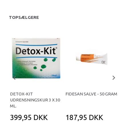
TOPSÆLGERE
DETOX-KIT
FIDESAN SALVE - 50 GRAM
ENG
UDRENSNINGSKUR 3 X 30
ML.
399,95 DKK
187,95 DKK
1