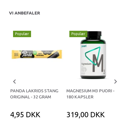
VI ANBEFALER
Populær
Populær
P
PANDA LAKRIDS STANG
MAGNESIUM M3 PUORI -
HAI
ORIGINAL - 32 GRAM
180 KAPSLER
TA
4,95 DKK
319,00 DKK
1