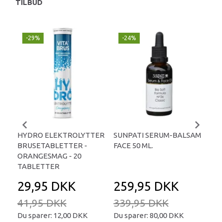
TILBUD
-29%
-24%
P
-
HYDRO ELEKTROLYTTER
SUNPATI SERUM-BALSAM
LIP
BRUSETABLETTER -
FACE 50 ML.
TA
ORANGESMAG - 20
TABLETTER
29,95 DKK
259,95 DKK
2
41,95 DKK
339,95 DKK
34
Du sparer:
12,00 DKK
Du sparer:
80,00 DKK
Du 