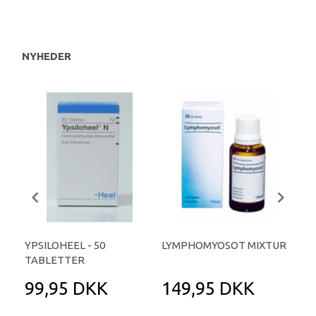
NYHEDER
YPSILOHEEL - 50
LYMPHOMYOSOT MIXTUR
ME
TABLETTER
TA
99,95 DKK
149,95 DKK
9