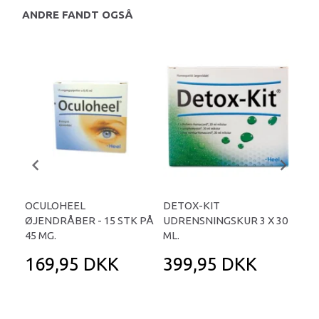
ANDRE FANDT OGSÅ
OCULOHEEL
DETOX-KIT
BR
ØJENDRÅBER - 15 STK PÅ
UDRENSNINGSKUR 3 X 30
HOS
45 MG.
ML.
169,95 DKK
399,95 DKK
1