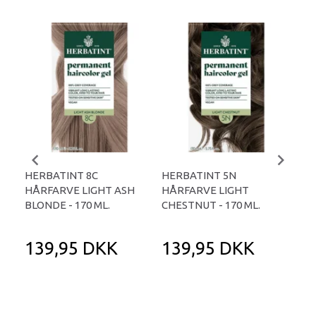
HERBATINT 8C
HERBATINT 5N
HE
HÅRFARVE LIGHT ASH
HÅRFARVE LIGHT
HÅ
BLONDE - 170 ML.
CHESTNUT - 170 ML.
GO
ML.
139,95 DKK
139,95 DKK
1