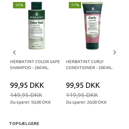
-33%
-17%
-
HERBATINT COLOR SAFE
HERBATINT CURLY
HE
SHAMPOO - 260 ML.
CONDITIONER - 200 ML.
CON
99,95 DKK
99,95 DKK
9
149,95 DKK
119,95 DKK
11
Du sparer:
50,00 DKK
Du sparer:
20,00 DKK
Du 
TOPSÆLGERE