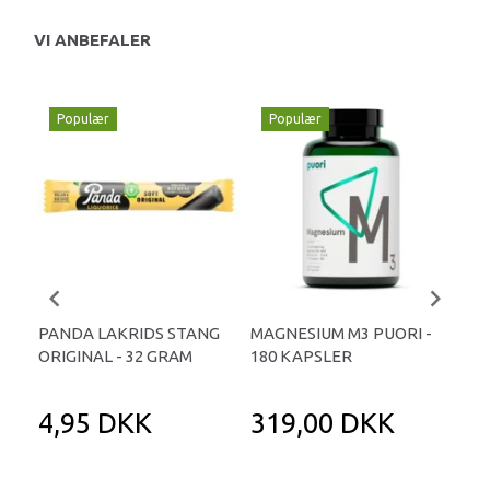
VI ANBEFALER
Populær
Populær
P
PANDA LAKRIDS STANG
MAGNESIUM M3 PUORI -
HAI
ORIGINAL - 32 GRAM
180 KAPSLER
TA
4,95 DKK
319,00 DKK
1