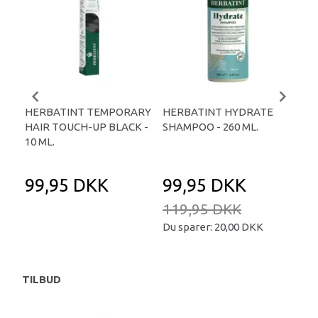
HERBATINT TEMPORARY
HERBATINT HYDRATE
HE
HAIR TOUCH-UP BLACK -
SHAMPOO - 260 ML.
HA
10 ML.
- 1
99,95 DKK
99,95 DKK
9
119,95 DKK
Du sparer:
20,00 DKK
TILBUD