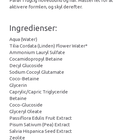
Påfør i fugtig hovedbund og hår. Massér let for at
aktivere formlen, og skyl derefter.
Ingredienser:
Aqua (Water)
Tilia Cordata (Linden) Flower Water*
Ammonium Lauryl Sulfate
Cocamidopropyl Betaine
Decyl Glucoside
Sodium Cocoyl Glutamate
Coco-Betaine
Glycerin
Caprylic/Capric Triglyceride
Betaine
Coco-Glucoside
Glyceryl Oleate
Passiflora Edulis Fruit Extract
Pisum Sativum (Pea) Extract
Salvia Hispanica Seed Extract
Zeolite