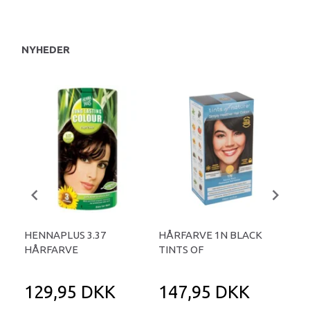
NYHEDER
HENNAPLUS 3.37
HÅRFARVE 1N BLACK
HE
HÅRFARVE
TINTS OF
HÅ
MA
129,95 DKK
147,95 DKK
1