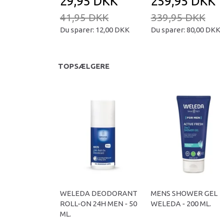
29,95 DKK
259,95 DKK
41,95 DKK
339,95 DKK
Du sparer:
12,00 DKK
Du sparer:
80,00 DK
TOPSÆLGERE
WELEDA DEODORANT
MENS SHOWER GEL
ROLL-ON 24H MEN - 50
WELEDA - 200 ML.
ML.