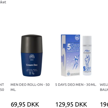
iket
NT
MEN DEO ROLL-ON - 50
5 DAYS DEO MEN - 30 ML.
WEL
 50
ML.
BALM
69,95 DKK
129,95 DKK
19