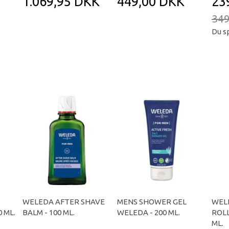
1.069,95 DKK
449,00 DKK
23
349
Du s
WELEDA AFTER SHAVE
MENS SHOWER GEL
WEL
 ML.
BALM - 100 ML.
WELEDA - 200 ML.
ROLL
ML.