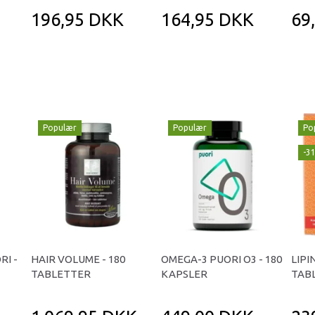
196,95 DKK
164,95 DKK
69
Populær
Populær
Po
-3
RI -
HAIR VOLUME - 180
OMEGA-3 PUORI O3 - 180
LIPI
TABLETTER
KAPSLER
TAB