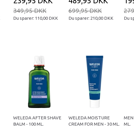
239,95 DKK
489,95 DKK
19
349,95 DKK
699,95 DKK
279
K
Du sparer:
110,00 DKK
Du sparer:
210,00 DKK
Du s
WELEDA AFTER SHAVE
WELEDA MOISTURE
MEN 
BALM - 100 ML.
CREAM FOR MEN - 30 ML.
ML.