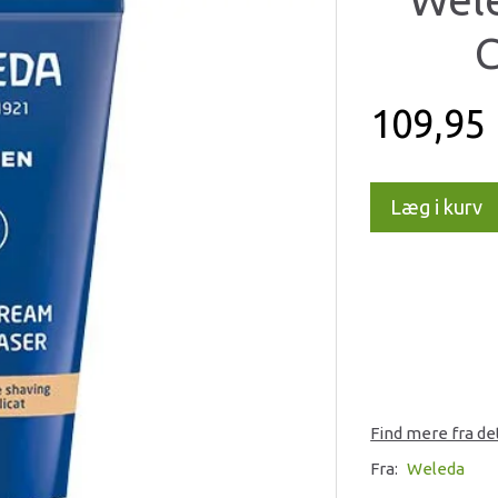
C
109,95
Læg i kurv
Find mere fra d
Fra:
Weleda