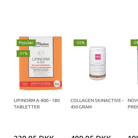
Populær
-30%
-2
-31%
LIPINORM A-800 - 180
COLLAGEN SKINACTIVE -
NOV
TABLETTER
450 GRAM
PREM