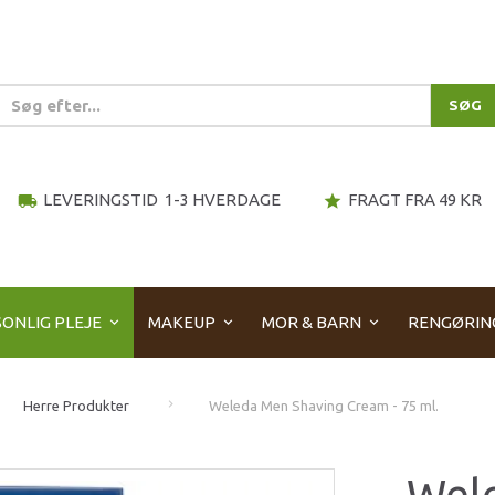
SØG
LEVERINGSTID 1-3 HVERDAGE
FRAGT FRA 49 KR
local_shipping
star
ONLIG PLEJE
MAKEUP
MOR & BARN
RENGØRIN
Herre Produkter
Weleda Men Shaving Cream - 75 ml.
Wel