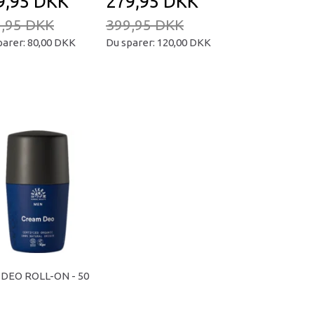
9,95 DKK
279,95 DKK
169,95 D
,95 DKK
399,95 DKK
239,95 DKK
parer:
80,00 DKK
Du sparer:
120,00 DKK
Du sparer:
70,00
DEO ROLL-ON - 50