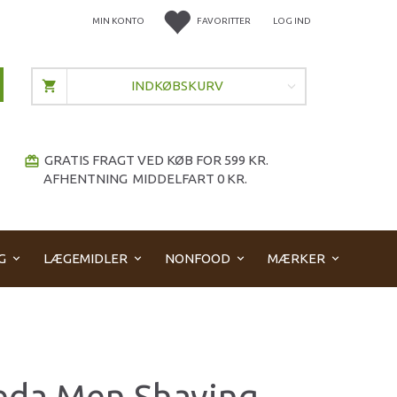
MIN KONTO
FAVORITTER
LOG IND
INDKØBSKURV
GRATIS FRAGT VED KØB FOR 599 KR.
redeem
AFHENTNING MIDDELFART 0 KR.
G
LÆGEMIDLER
NONFOOD
MÆRKER
eda Men Shaving