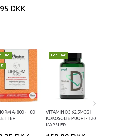
,95 DKK
pulær
Populær
Populær
1%
-29%
NORM A-800 - 180
VITAMIN D3 62,5MCG I
OMNIVITA B TOT
LETTER
KOKOSOLIE PUORI - 120
KAPSLER
KAPSLER