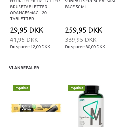
HYDRO ELEKTROLYTTER
SUNPATI SERUM-BALSAM
LIP
BRUSETABLETTER -
FACE 50 ML.
TA
ORANGESMAG - 20
TABLETTER
29,95 DKK
259,95 DKK
2
41,95 DKK
339,95 DKK
34
Du sparer:
12,00 DKK
Du sparer:
80,00 DKK
Du 
VI ANBEFALER
Populær
Populær
P