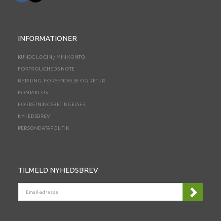
INFORMATIONER
KUNDE LOGIN / MIN KONTO
FORTROLIGHEDS NOTE
BETALING, FORSENDELSE OG RETUR
KONTAKT OS
FORRETNINGSBETINGELSER
NYHEDSBREV
PERSONDATAPOLITIK
TILMELD NYHEDSBREV
EMAIL-
ADRESSE