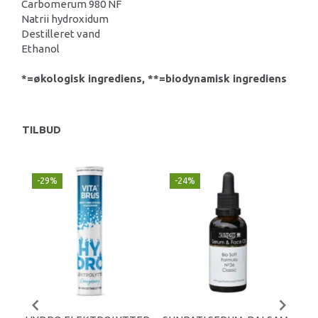
Carbomerum 980 NF
Natrii hydroxidum
Destilleret vand
Ethanol
*=økologisk ingrediens, **=biodynamisk ingrediens
TILBUD
-29%
-24%
P
-