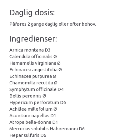
Daglig dosis:
Påføres 2 gange daglig eller efter behov.
Ingredienser:
Arnica montana D3
Calendula officinalis Ø
Hamamelis virginiana Ø
Echinacea angustifolia Ø
Echinacea purpurea Ø
Chamomilla recutita Ø
Symphytum officinale D4
Bellis perennis Ø
Hypericum perforatum D6
Achillea millefolium Ø
Aconitum napellus D1
Atropa bella-donna D1
Mercurius solubilis Hahnemanni D6
Hepar sulfuris D6