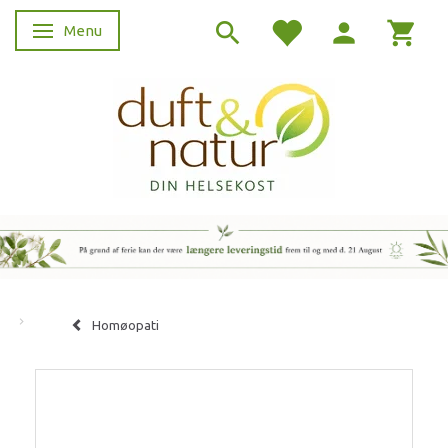
Menu
Skifte navigation
Homøopati