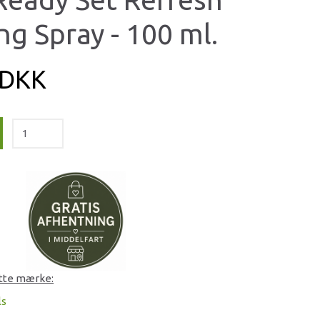
ng Spray - 100 ml.
 DKK
ette mærke:
ls