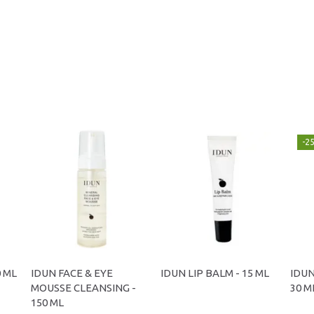
-2
0 ML
IDUN FACE & EYE
IDUN LIP BALM - 15 ML
IDUN
MOUSSE CLEANSING -
30 M
150 ML