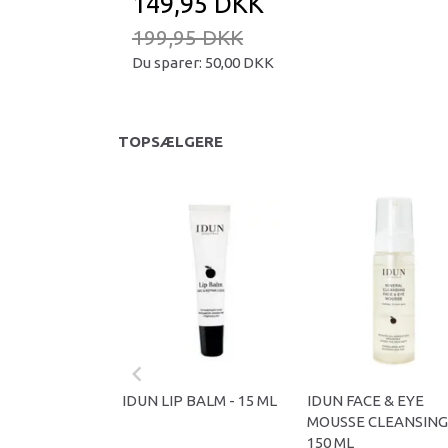
149,95 DKK
199,95 DKK
Du sparer:
50,00 DKK
TOPSÆLGERE
IDUN LIP BALM - 15 ML
IDUN FACE & EYE
MOUSSE CLEANSING
150 ML