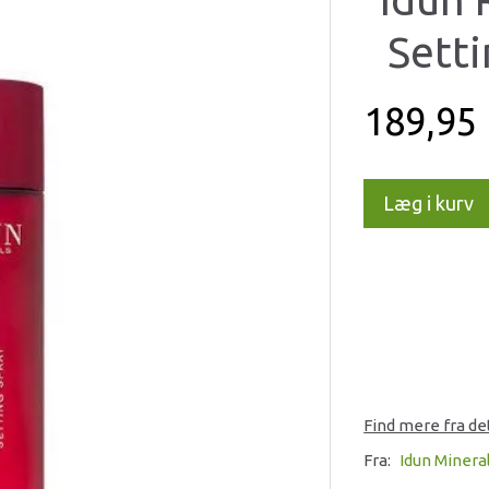
Setti
189,95
Læg i kurv
Find mere fra d
Fra:
Idun Minera