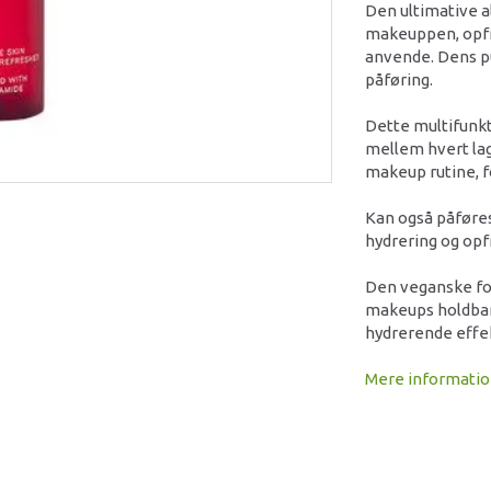
Den ultimative al
makeuppen, opfri
anvende. Dens pu
påføring.
Dette multifunkt
mellem hvert lag
makeup rutine, fo
Kan også påføre
hydrering og opf
Den veganske fo
makeups holdbarh
hydrerende effek
Mere informati