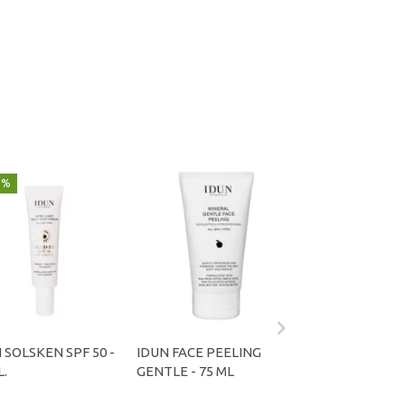
5%
 SOLSKEN SPF 50 -
IDUN FACE PEELING
IDUN FACE SCR
L.
GENTLE - 75 ML
SMOOTHING - 7