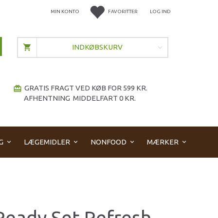
MIN KONTO
FAVORITTER
LOG IND
INDKØBSKURV
GRATIS FRAGT VED KØB FOR 599 KR.
redeem
AFHENTNING MIDDELFART 0 KR.
G
LÆGEMIDLER
NONFOOD
MÆRKER
Ready Set Refresh