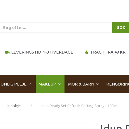
SØG
LEVERINGSTID 1-3 HVERDAGE
FRAGT FRA 49 KR
local_shipping
star
ONLIG PLEJE
MAKEUP
MOR & BARN
RENGØRIN
Hudpleje
Idun Ready Set Refresh Setting Spray - 100 ml.
Idun 