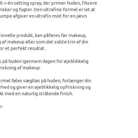
t-i-én setting spray, der primer huden, fiksere
sker og fugter. Den ultrafine formel er let at
mpe afgiver en ultrafin mist for en jævn
ionelle produkt, kan påføres før makeup,
 af makeup eller som det sidste trin af din
r et perfekt resultat.
s på huden igennem dagen for øjeblikkelig
riskning af makeup.
rmel føles vægtløs på huden, forlænger din
ed og giver en øjeblikkelig opfriskning og
t med en naturlig strålende finish.
on