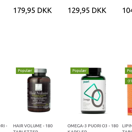
179,95 DKK
129,95 DKK
10
Populær
Populær
Po
-3
RI -
HAIR VOLUME - 180
OMEGA-3 PUORI O3 - 180
LIPI
TABLETTER
KAPSLER
TAB