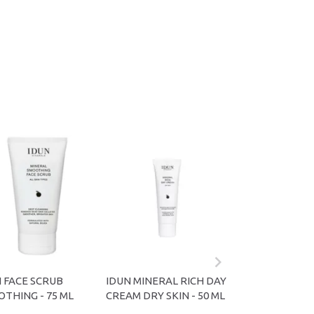
 FACE SCRUB
IDUN MINERAL RICH DAY
IDUN OIL SERUM
THING - 75 ML
CREAM DRY SKIN - 50 ML