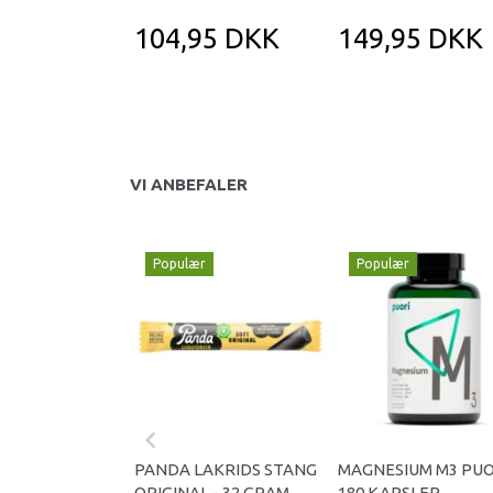
104,95 DKK
149,95 DKK
VI ANBEFALER
Populær
Populær
PANDA LAKRIDS STANG
MAGNESIUM M3 PUO
ORIGINAL - 32 GRAM
180 KAPSLER