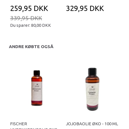
259,95 DKK
329,95 DKK
2
339,95 DKK
Du sparer:
80,00 DKK
ANDRE KØBTE OGSÅ
FISCHER
JOJOBAOLIE ØKO - 100 ML