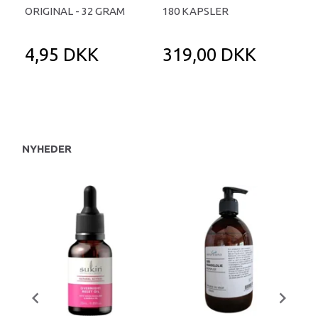
ORIGINAL - 32 GRAM
180 KAPSLER
TA
4,95 DKK
319,00 DKK
1
NYHEDER