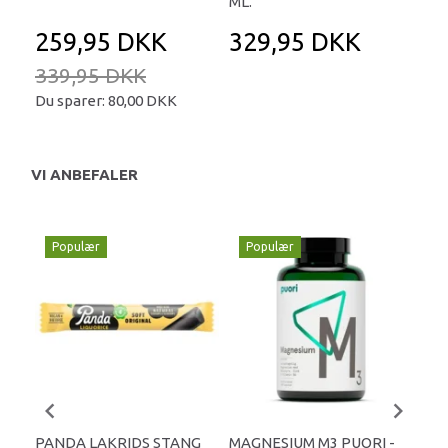
ML.
259,95 DKK
329,95 DKK
2
339,95 DKK
Du sparer:
80,00 DKK
VI ANBEFALER
Populær
Populær
P
PANDA LAKRIDS STANG
MAGNESIUM M3 PUORI -
HAI