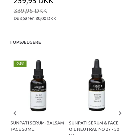
259,95 DKK
339,95 DKK
Du sparer:
80,00 DKK
TOPSÆLGERE
-24%
SUNPATI SERUM-BALSAM
SUNPATI SERUM & FACE
DAL
FACE 50 ML.
OIL NEUTRAL NO 27 - 50