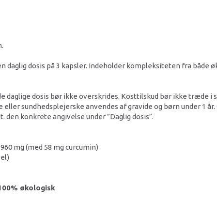
n.
n daglig dosis på 3 kapsler. Indeholder kompleksiteten fra både
e daglige dosis bør ikke overskrides. Kosttilskud bør ikke træde i
 eller sundhedsplejerske anvendes af gravide og børn under 1 år.
t. den konkrete angivelse under ”Daglig dosis”.
 1960 mg (med 58 mg curcumin)
el)
n 100% økologisk