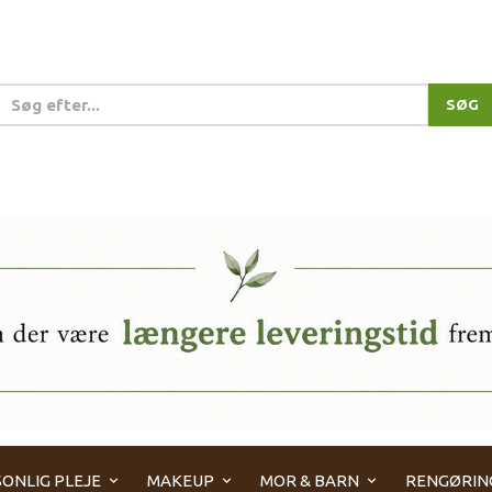
SØG
ONLIG PLEJE
MAKEUP
MOR & BARN
RENGØRIN