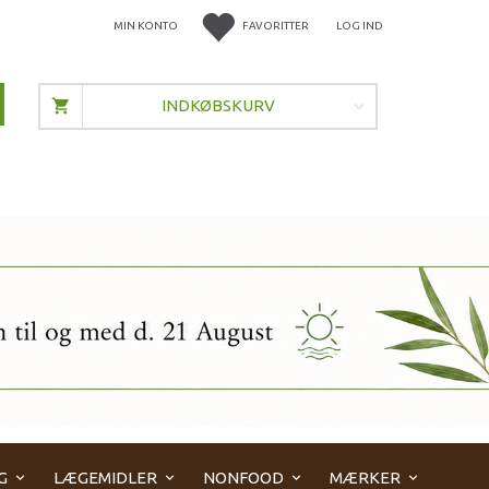
MIN KONTO
FAVORITTER
LOG IND
INDKØBSKURV
G
LÆGEMIDLER
NONFOOD
MÆRKER