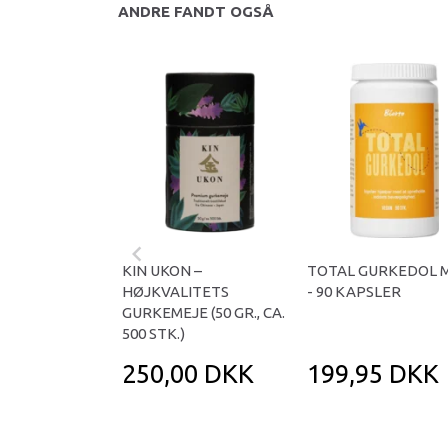
ANDRE FANDT OGSÅ
KIN UKON –
TOTAL GURKEDOL 
HØJKVALITETS
- 90 KAPSLER
GURKEMEJE (50 GR., CA.
500 STK.)
250,00 DKK
199,95 DKK