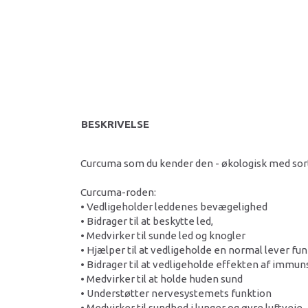
BESKRIVELSE
Curcuma som du kender den - økologisk med sort 
Curcuma-roden:
• Vedligeholder leddenes bevægelighed
• Bidrager til at beskytte led,
• Medvirker til sunde led og knogler
• Hjælper til at vedligeholde en normal lever fu
• Bidrager til at vedligeholde effekten af immu
• Medvirker til at holde huden sund
• Understøtter nervesystemets funktion
• Medvirker til sundhed i lunger og øvre luftveje