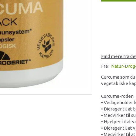
Find mere fra d
Fra:
Natur-Drog
Curcuma som du k
vegetabilske kap
Curcuma-roden:
• Vedligeholder
• Bidrager til at 
• Medvirker til s
• Hjælper til at
• Bidrager til a
• Medvirker til a