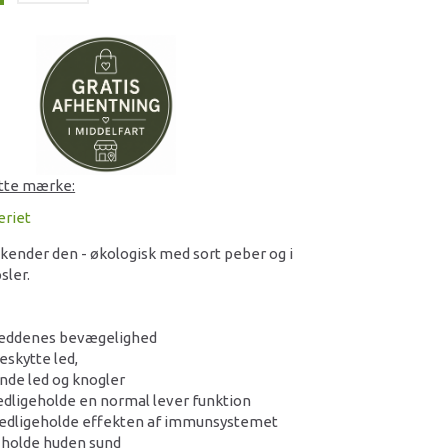
ette mærke:
eriet
ender den - økologisk med sort peber og i
sler.
 leddenes bevægelighed
beskytte led,
unde led og knogler
 vedligeholde en normal lever funktion
t vedligeholde effekten af immunsystemet
t holde huden sund