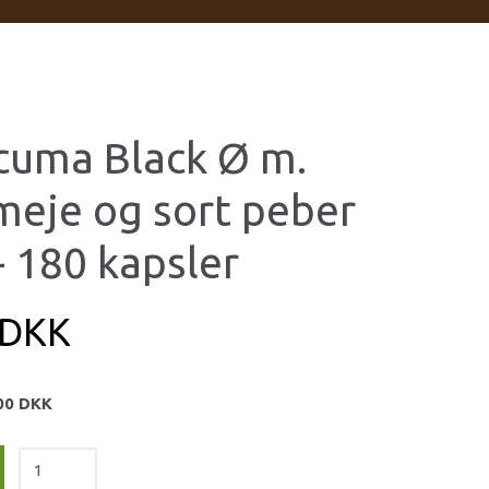
cuma Black Ø m.
meje og sort peber
- 180 kapsler
 DKK
00 DKK