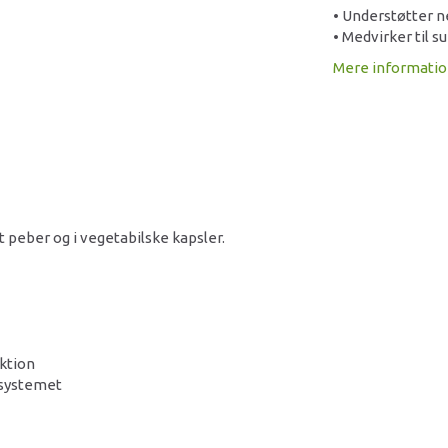
• Understøtter 
• Medvirker til s
Mere informati
peber og i vegetabilske kapsler.
nktion
nsystemet