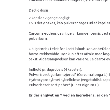
Daglig dosis:
2 kapsler 2 gange dagligt
Hvis det ønskes, kan pulveret tages ud af kapsle
Curcuma-rodens gavnlige virkninger opnås ved e
peberkorn.
Obligatorisk tekst for kosttilskud: Den anbefaled
børns rækkevidde. Bør kun efter aftale med læge
tekst. Aldersangivelsen kan variere. Se derfor ev
Indhold pr. dagsdosis (4 kapsler):
Pulveriseret gurkemejerod* (Curcuma longa L.)
Hydroxypropylmethylcellulose (vegetabilsk kaps
Pulveriseret sort peber* (Piper nigrum L.)
Er der angivet en * ved en ingrediens, er de