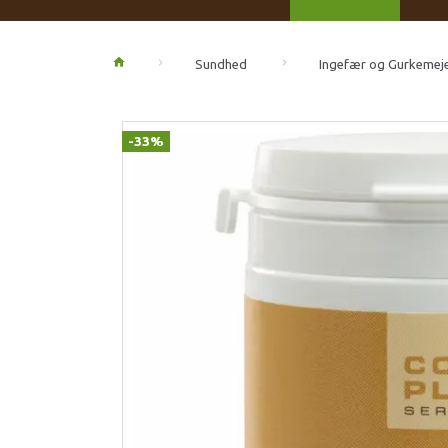
Sundhed
Ingefær og Gurkemej
-33%