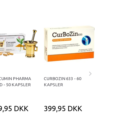
CUMIN PHARMA
CURBOZIN 633 - 60
URIZAL INGEFÆ
 - 50 KAPSLER
KAPSLER
90 TABLETTER
9,95 DKK
399,95 DKK
219,95 D