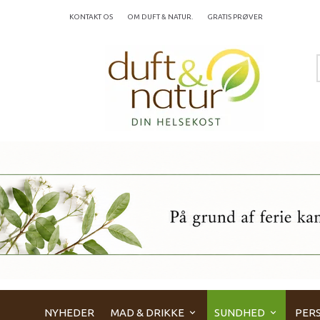
KONTAKT OS
OM DUFT & NATUR.
GRATIS PRØVER
NYHEDER
MAD & DRIKKE
SUNDHED
PERS