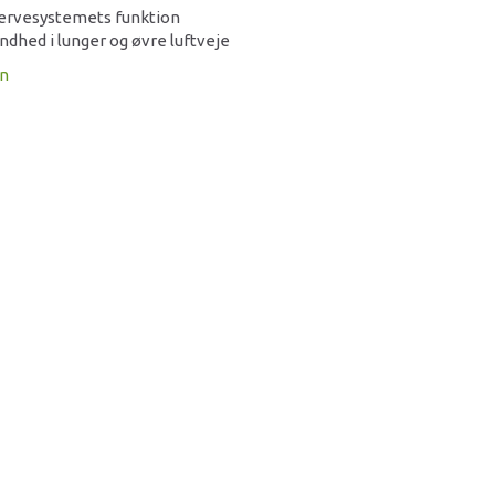
nervesystemets funktion
undhed i lunger og øvre luftveje
on