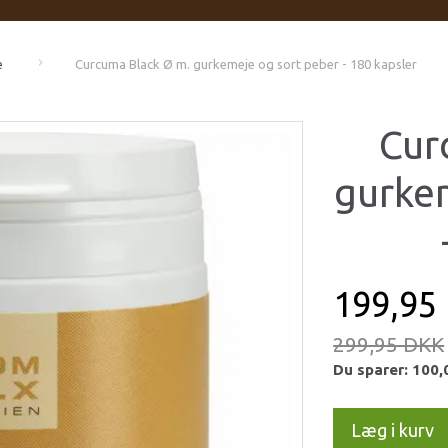
e
Curcuma Black Ø m. gurkemeje og sort peber - 180 kapsler
Cur
gurke
199,95
299,95 DKK
Du sparer:
100,
Læg i kurv