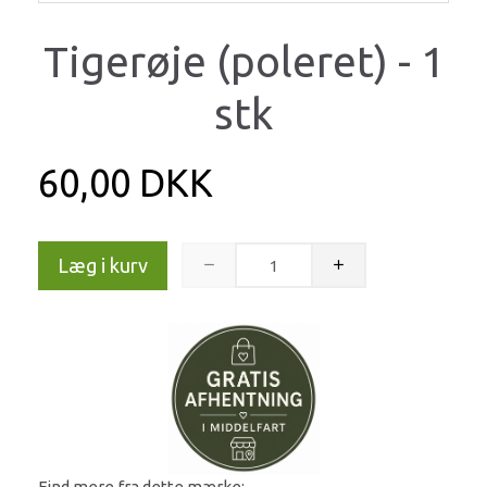
Tigerøje (poleret) - 1
stk
60,00 DKK
Læg i kurv
Find mere fra dette mærke: