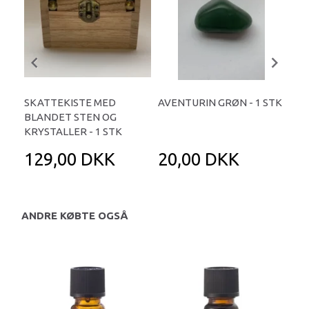
SKATTEKISTE MED
AVENTURIN GRØN - 1 STK
BLO
BLANDET STEN OG
ST
KRYSTALLER - 1 STK
129,00 DKK
20,00 DKK
2
ANDRE KØBTE OGSÅ