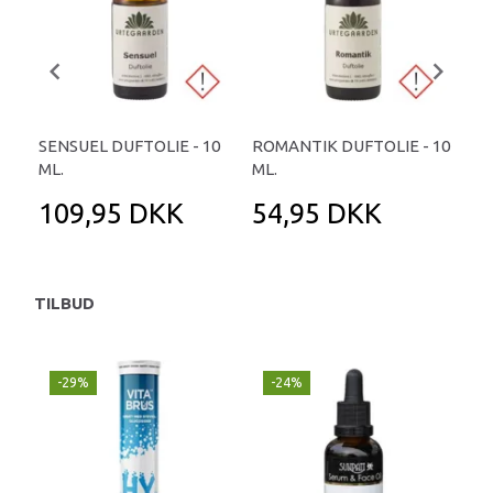
SENSUEL DUFTOLIE - 10
ROMANTIK DUFTOLIE - 10
GUL
ML.
ML.
SON
109,95 DKK
54,95 DKK
1
TILBUD
-29%
-24%
P
-