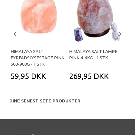
HIMALAYA SALT
HIMALAYA SALT LAMPE
HI
FYRFADSLYSESTAGE PINK
PINK 4-6KG - 1 STK
PIN
500-900G - 1 STK
59,95 DKK
269,95 DKK
1
DINE SENEST SETE PRODUKTER