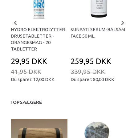
HYDRO ELEKTROLYTTER
SUNPATI SERUM-BALSAM
LIP
BRUSETABLETTER -
FACE 50 ML.
TA
ORANGESMAG - 20
TABLETTER
29,95 DKK
259,95 DKK
2
41,95 DKK
339,95 DKK
34
Du sparer:
12,00 DKK
Du sparer:
80,00 DKK
Du 
TOPSÆLGERE