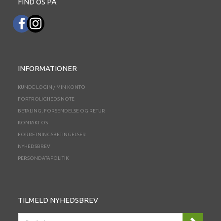
FIND OS PÅ
INFORMATIONER
KUNDE LOGIN / MIN KONTO
FORTROLIGHEDS NOTE
BETALING, FORSENDELSE OG RETUR
KONTAKT OS
FORRETNINGSBETINGELSER
NYHEDSBREV
PERSONDATAPOLITIK
TILMELD NYHEDSBREV
EMAIL-