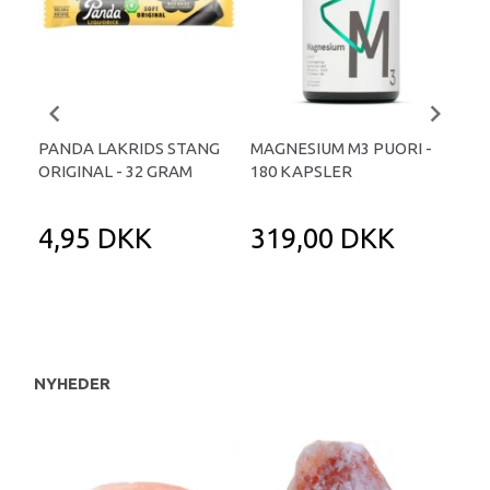
PANDA LAKRIDS STANG
MAGNESIUM M3 PUORI -
HAI
ORIGINAL - 32 GRAM
180 KAPSLER
TA
4,95 DKK
319,00 DKK
1
NYHEDER