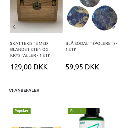
SKATTEKISTE MED
BLÅ SODALIT (POLERET) -
LAB
BLANDET STEN OG
1 STK
1 S
KRYSTALLER - 1 STK
129,00 DKK
59,95 DKK
7
VI ANBEFALER
Populær
Populær
P