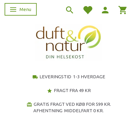
Menu
Skifte navigation
LEVERINGSTID 1-3 HVERDAGE
local_shipping
FRAGT FRA 49 KR
star
GRATIS FRAGT VED KØB FOR 599 KR.
redeem
AFHENTNING MIDDELFART 0 KR.