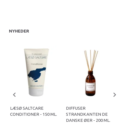
NYHEDER
LÆSØ SALTCARE
DIFFUSER
DI
CONDITIONER - 150 ML.
STRANDKANTEN DE
DE 
DANSKE ØER - 200 ML.