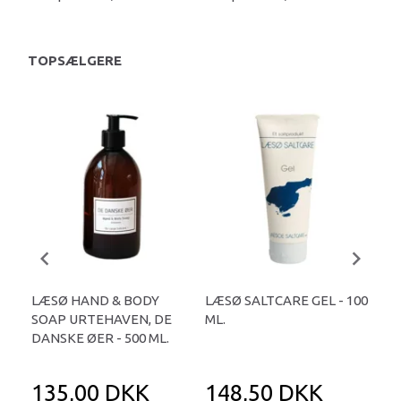
TOPSÆLGERE
LÆSØ HAND & BODY
LÆSØ SALTCARE GEL - 100
LÆ
SOAP URTEHAVEN, DE
ML.
SHA
DANSKE ØER - 500 ML.
135,00 DKK
148,50 DKK
1