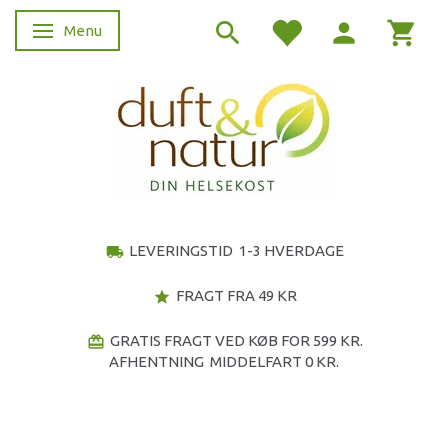
Menu
Skifte navigation
LEVERINGSTID 1-3 HVERDAGE
local_shipping
FRAGT FRA 49 KR
star
GRATIS FRAGT VED KØB FOR 599 KR.
redeem
AFHENTNING MIDDELFART 0 KR.