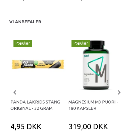
VI ANBEFALER
Populær
Populær
P
PANDA LAKRIDS STANG
MAGNESIUM M3 PUORI -
HAI
ORIGINAL - 32 GRAM
180 KAPSLER
TA
4,95 DKK
319,00 DKK
1