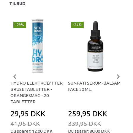
TILBUD
-29%
-24%
P
-
HYDRO ELEKTROLYTTER
SUNPATI SERUM-BALSAM
LIP
BRUSETABLETTER -
FACE 50 ML.
TA
ORANGESMAG - 20
TABLETTER
29,95 DKK
259,95 DKK
2
41,95 DKK
339,95 DKK
34
Du sparer:
12,00 DKK
Du sparer:
80,00 DKK
Du 