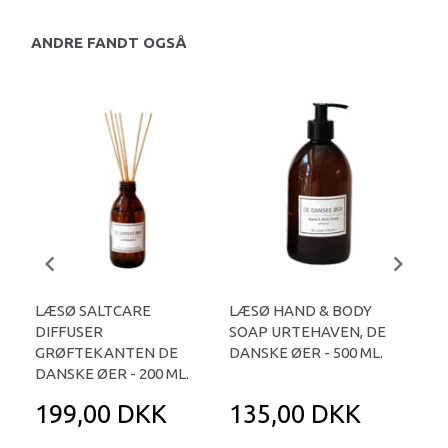
ANDRE FANDT OGSÅ
LÆSØ SALTCARE
LÆSØ HAND & BODY
LÆ
DIFFUSER
SOAP URTEHAVEN, DE
SHA
GRØFTEKANTEN DE
DANSKE ØER - 500 ML.
DANSKE ØER - 200 ML.
199,00 DKK
135,00 DKK
1