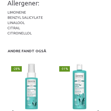
Allergener:
LIMONENE
BENZYL SALICYLATE
LINALOOL
CITRAL
CITRONELLOL
ANDRE FANDT OGSÅ
-28%
-31%
-