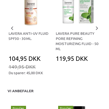
LAVERA ANTI-UV FLUID
LAVERA PURE BEAUTY
LAV
SPF30 - 30 ML.
PORE REFINING
REN
MOISTURIZING FLUID - 50
ML
104,95 DKK
119,95 DKK
5
149,95 DKK
84
Du sparer:
45,00 DKK
Du 
VI ANBEFALER
Populær
Populær
P