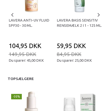
LAVERA ANTI-UV FLUID
LAVERA BASIS SENSITIV
LA
SPF30 - 30 ML.
RENSEMÆLK 2 I 1 - 125 ML.
ILL
DR
HIN
104,95 DKK
59,95 DKK
4
149,95 DKK
84,95 DKK
59
Du sparer:
45,00 DKK
Du sparer:
25,00 DKK
Du 
TOPSÆLGERE
-30%
-