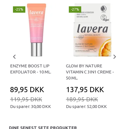
-25%
-27%
-
ENZYME BOOST LIP
GLOW BY NATURE
GL
EXFOLIATOR - 10 ML.
VITAMIN C 3IN1 CREME -
VI
50 ML.
- 3
89,95 DKK
137,95 DKK
1
119,95 DKK
189,95 DKK
19
Du sparer:
30,00 DKK
Du sparer:
52,00 DKK
Du 
DINE SENEST SETE PRODUKTER