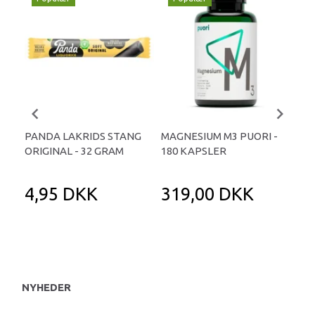
PANDA LAKRIDS STANG
MAGNESIUM M3 PUORI -
HAI
ORIGINAL - 32 GRAM
180 KAPSLER
TA
4,95 DKK
319,00 DKK
1
NYHEDER