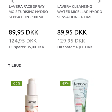
LAVERA FACE SPRAY
LAVERA CLEANSING
LA
MOISTURISING HYDRO
WATER MICELLAR HYDRO
BAL
SENSATION - 100 ML.
SENSATION - 400 ML.
ML.
89,95 DKK
89,95 DKK
1
124,95 DKK
129,95 DKK
17
Du sparer:
35,00 DKK
Du sparer:
40,00 DKK
Du 
TILBUD
-30%
-29%
-