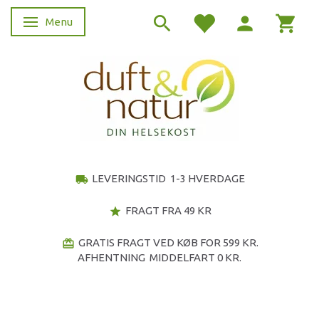
Menu
Skifte navigation
LEVERINGSTID 1-3 HVERDAGE
local_shipping
FRAGT FRA 49 KR
star
GRATIS FRAGT VED KØB FOR 599 KR.
redeem
AFHENTNING MIDDELFART 0 KR.