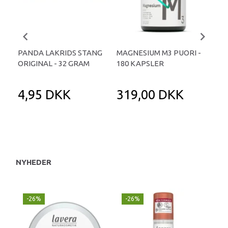
PANDA LAKRIDS STANG
MAGNESIUM M3 PUORI -
HAI
ORIGINAL - 32 GRAM
180 KAPSLER
TA
4,95 DKK
319,00 DKK
1
NYHEDER
-26%
-26%
-