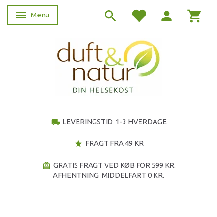
Menu
Skifte navigation
LEVERINGSTID 1-3 HVERDAGE
local_shipping
FRAGT FRA 49 KR
star
GRATIS FRAGT VED KØB FOR 599 KR.
redeem
AFHENTNING MIDDELFART 0 KR.