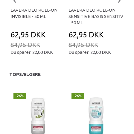
LAVERA DEO ROLL-ON
LAVERA DEO ROLL-ON
LA
INVISIBLE - 50 ML
SENSITIVE BASIS SENSITIV
MIL
- 50 ML
62,95 DKK
62,95 DKK
6
84,95 DKK
84,95 DKK
84
Du sparer:
22,00 DKK
Du sparer:
22,00 DKK
Du 
TOPSÆLGERE
-26%
-26%
-