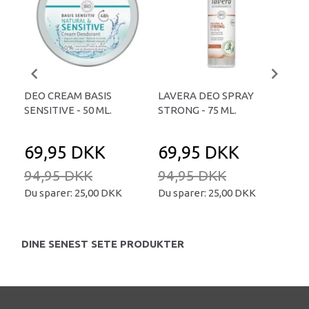
DEO CREAM BASIS
LAVERA DEO SPRAY
LA
SENSITIVE - 50 ML.
STRONG - 75 ML.
REF
69,95 DKK
69,95 DKK
6
94,95 DKK
94,95 DKK
84
Du sparer:
25,00 DKK
Du sparer:
25,00 DKK
Du 
DINE SENEST SETE PRODUKTER