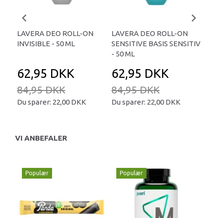
LAVERA DEO ROLL-ON
LAVERA DEO ROLL-ON
LA
INVISIBLE - 50 ML
SENSITIVE BASIS SENSITIV
MIL
- 50 ML
62,95 DKK
62,95 DKK
6
84,95 DKK
84,95 DKK
84
Du sparer:
22,00 DKK
Du sparer:
22,00 DKK
Du 
VI ANBEFALER
Populær
Populær
P