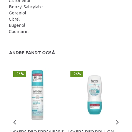
Citronellol
Benzyl Salicylate
Geraniol
Citral
Eugenol
Coumarin
ANDRE FANDT OGSÅ
-26%
-26%
-
LAVERA DEO SPRAY BASIS
LAVERA DEO ROLL-ON
LA