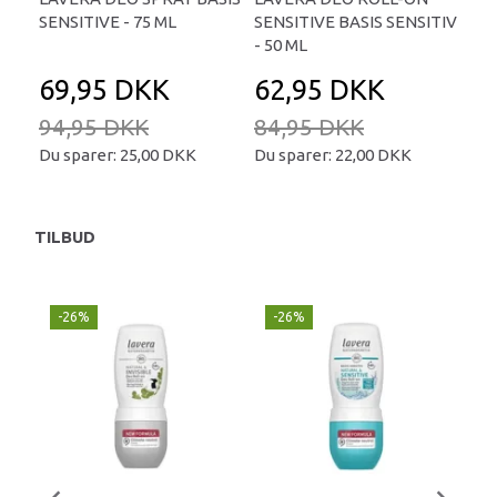
SENSITIVE - 75 ML
SENSITIVE BASIS SENSITIV
REF
- 50 ML
69,95 DKK
62,95 DKK
6
94,95 DKK
84,95 DKK
84
Du sparer:
25,00 DKK
Du sparer:
22,00 DKK
Du 
TILBUD
-26%
-26%
-