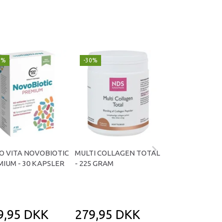
9%
-30%
Populær
-29%
O VITA NOVOBIOTIC
MULTI COLLAGEN TOTAL
OMNIVITA B TOT
IUM - 30 KAPSLER
- 225 GRAM
KAPSLER
9,95 DKK
279,95 DKK
169,95 D