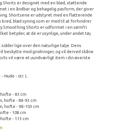
 Shorts er designet med en blød, støttende
met i en åndbar og behagelig pasform, der giver
ing. Shortsene er udstyret med en flatterende
n bred, blød syning som er med til at forhindrer
y Smoothing Shorts er udformet i en sømfri
lket betyder, at de er usynlige, under andet tøj.
sidder lige over den naturlige talje. Dens
il beskytte mod gnidninger, og vil derved skåne
horts vil være et uundværligt item i din øverste
 Nude - str. L
, hofte - 83 cm
cm, hofte - 88-93 cm
cm, hofte - 98-103 cm
 hofte - 108 cm
, hofte - 113 cm
on