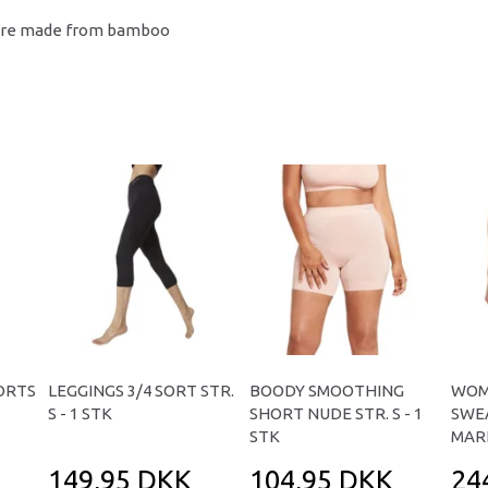
fibre made from bamboo
ORTS
LEGGINGS 3/4 SORT STR.
BOODY SMOOTHING
WOM
S - 1 STK
SHORT NUDE STR. S - 1
SWE
STK
MARL
149,95 DKK
104,95 DKK
24