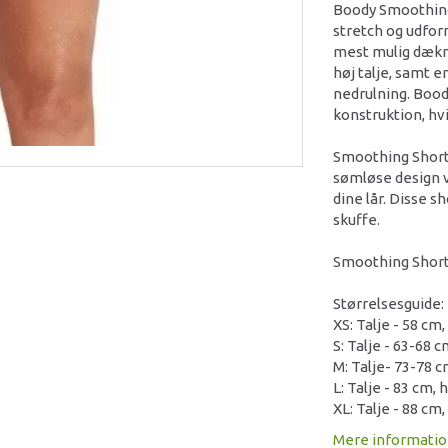
Boody Smoothing
stretch og udfor
mest mulig dækn
høj talje, samt e
nedrulning. Bood
konstruktion, hvi
Smoothing Short 
sømløse design v
dine lår. Disse s
skuffe.
Smoothing Short -
Størrelsesguide:
XS: Talje - 58 cm
S: Talje - 63-68 
M: Talje- 73-78 
L: Talje - 83 cm,
XL: Talje - 88 cm
Mere informati