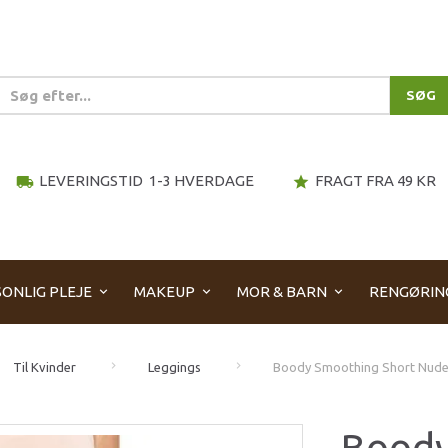
SØG
LEVERINGSTID 1-3 HVERDAGE
FRAGT FRA 49 KR
local_shipping
star
ONLIG PLEJE
MAKEUP
MOR & BARN
RENGØRIN
Til Kvinder
Leggings
Boody Smoothing Short Nude s
Boody