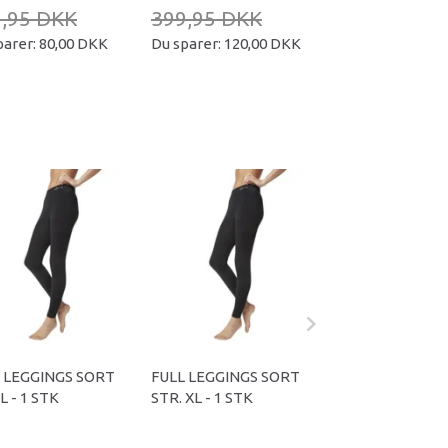
,95 DKK
399,95 DKK
239,95 DKK
parer:
80,00 DKK
Du sparer:
120,00 DKK
Du sparer:
70,00
 LEGGINGS SORT
FULL LEGGINGS SORT
FULL LEGGINGS
L - 1 STK
STR. XL - 1 STK
STR. S - 1 STK