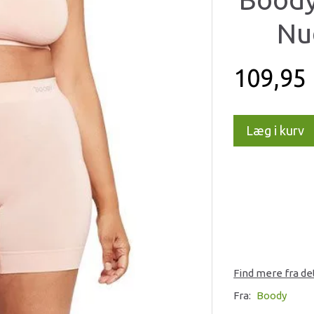
Nud
109,95
Læg i kurv
Find mere fra d
Fra:
Boody