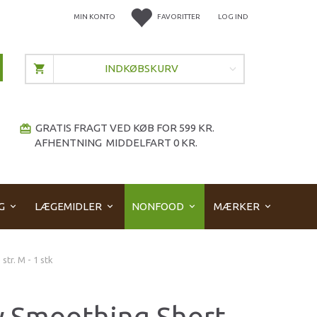
MIN KONTO
FAVORITTER
LOG IND
INDKØBSKURV
GRATIS FRAGT VED KØB FOR 599 KR.
redeem
AFHENTNING MIDDELFART 0 KR.
G
LÆGEMIDLER
NONFOOD
MÆRKER
tr. M - 1 stk
 Smoothing Short