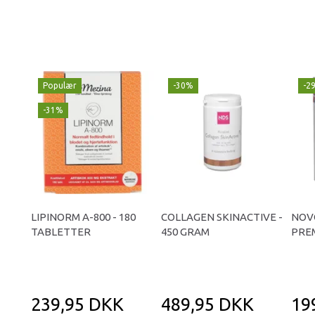
Populær
-30%
-2
-31%
LIPINORM A-800 - 180
COLLAGEN SKINACTIVE -
NOV
TABLETTER
450 GRAM
PREM
239,95 DKK
489,95 DKK
19