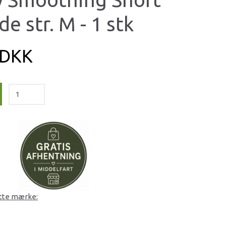
e str. M - 1 stk
 DKK
ette mærke: