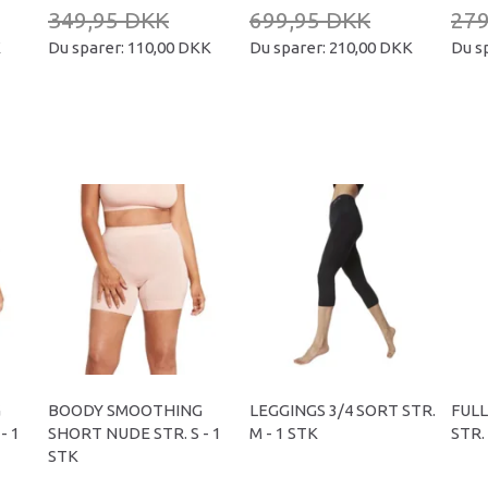
349,95 DKK
699,95 DKK
279
K
Du sparer:
110,00 DKK
Du sparer:
210,00 DKK
Du s
G
BOODY SMOOTHING
LEGGINGS 3/4 SORT STR.
FULL
- 1
SHORT NUDE STR. S - 1
M - 1 STK
STR. 
STK