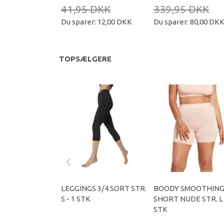
41,95 DKK
339,95 DKK
Du sparer:
12,00 DKK
Du sparer:
80,00 DK
TOPSÆLGERE
LEGGINGS 3/4 SORT STR.
BOODY SMOOTHIN
S - 1 STK
SHORT NUDE STR. L 
STK