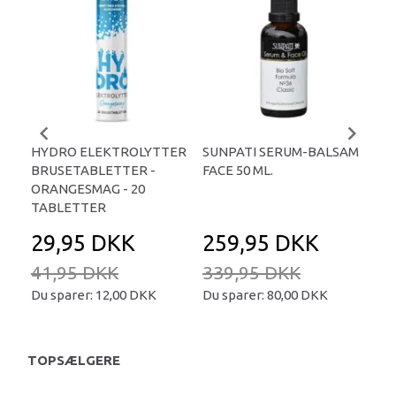
-
HYDRO ELEKTROLYTTER
SUNPATI SERUM-BALSAM
LIP
BRUSETABLETTER -
FACE 50 ML.
TA
ORANGESMAG - 20
TABLETTER
29,95 DKK
259,95 DKK
2
41,95 DKK
339,95 DKK
34
Du sparer:
12,00 DKK
Du sparer:
80,00 DKK
Du 
TOPSÆLGERE