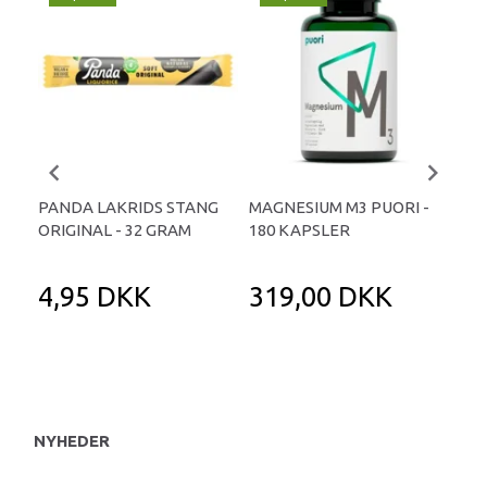
PANDA LAKRIDS STANG
MAGNESIUM M3 PUORI -
HAI
ORIGINAL - 32 GRAM
180 KAPSLER
TA
4,95 DKK
319,00 DKK
1
NYHEDER