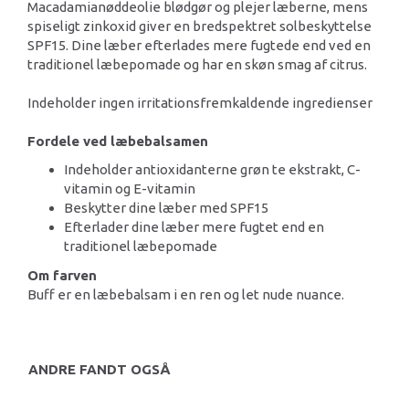
Macadamianøddeolie blødgør og plejer læberne, mens
spiseligt zinkoxid giver en bredspektret solbeskyttelse
SPF15. Dine læber efterlades mere fugtede end ved en
traditionel læbepomade og har en skøn smag af citrus.
Indeholder ingen irritationsfremkaldende ingredienser
Fordele ved læbebalsamen
Indeholder antioxidanterne grøn te ekstrakt, C-
vitamin og E-vitamin
Beskytter dine læber med SPF15
Efterlader dine læber mere fugtet end en
traditionel læbepomade
Om farven
Buff er en læbebalsam i en ren og let nude nuance.
ANDRE FANDT OGSÅ