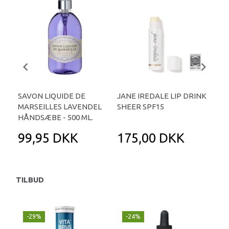
SAVON LIQUIDE DE
JANE IREDALE LIP DRINK
CA
MARSEILLES LAVENDEL
SHEER SPF15
CIT
HÅNDSÆBE - 500 ML.
KA
99,95 DKK
175,00 DKK
3
TILBUD
-29%
-24%
P