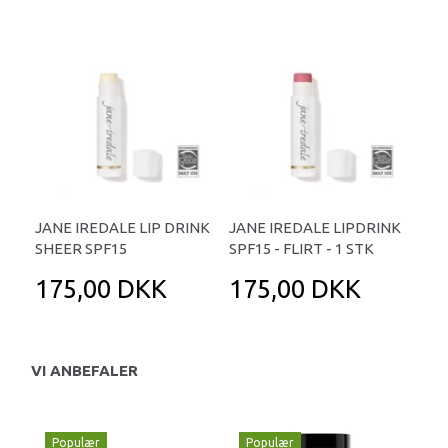
JANE IREDALE LIP DRINK
JANE IREDALE LIPDRINK
SHEER SPF15
SPF15 - FLIRT - 1 STK
175,00 DKK
175,00 DKK
VI ANBEFALER
Populær
Populær
P