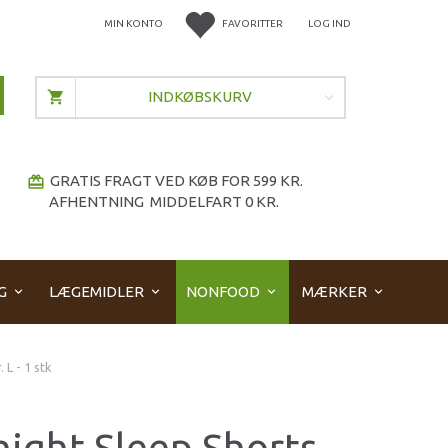
MIN KONTO
FAVORITTER
LOG IND
INDKØBSKURV
GRATIS FRAGT VED KØB FOR 599 KR.
redeem
AFHENTNING MIDDELFART 0 KR.
G
LÆGEMIDLER
NONFOOD
MÆRKER
 L - 1 stk
ight Sleep Shorts