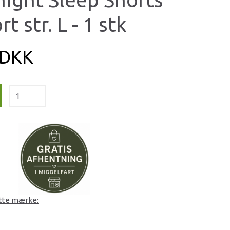
rt str. L - 1 stk
 DKK
ette mærke: