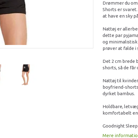
Drømmer du om a
Shorts er svaret
at have en sky på
Nattøj er allerbe
dette par pyjama
og minimalistisk d
prøver at falde i
Det 2 cm brede bå
shorts, så de få
Nattøj til kvinde
boyfriend-shorts
dyrket bambus.
Holdbare, letvæg
komfortabelt en
Goodnight Sleep S
Mere informati