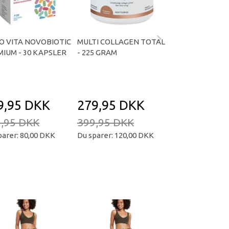
O VITA NOVOBIOTIC
MULTI COLLAGEN TOTAL
OMNIVITA B TOT
IUM - 30 KAPSLER
- 225 GRAM
KAPSLER
9,95 DKK
279,95 DKK
169,95 D
,95 DKK
399,95 DKK
239,95 DKK
parer:
80,00 DKK
Du sparer:
120,00 DKK
Du sparer:
70,00