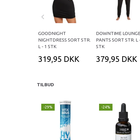
GOODNIGHT
DOWNTIME LOUNG
NIGHTDRESS SORT STR.
PANTS SORT STR. L -
L - 1 STK
STK
319,95 DKK
379,95 DKK
TILBUD
-29%
-24%