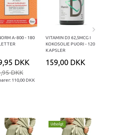
NORM A-800 - 180
VITAMIN D3 62,5MCG I
OMNIVITA B TOT
LETTER
KOKOSOLIE PUORI - 120
KAPSLER
KAPSLER
9,95 DKK
159,00 DKK
169,95 D
,95 DKK
239,95 DKK
parer:
110,00 DKK
Du sparer:
70,00
Udsolgt