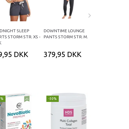
DNIGHT SLEEP
DOWNTIME LOUNGE
GOODNIGHT SL
TS STORM STR. XS -
PANTS STORM STR. M.
PANTS SORT STR.
K
STK
9,95 DKK
379,95 DKK
379,95 D
9%
-30%
Populær
-29%