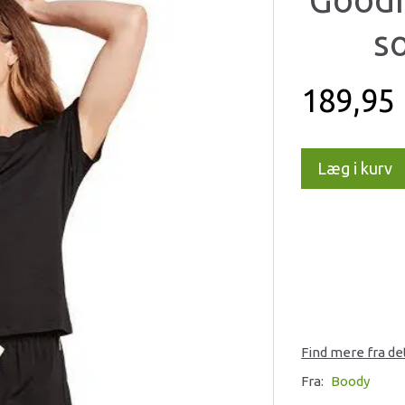
so
189,95
Læg i kurv
Find mere fra d
Fra:
Boody