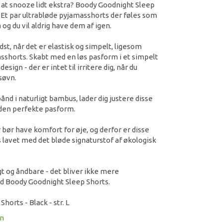
t snooze lidt ekstra? Boody Goodnight Sleep
. Et par ultrabløde pyjamasshorts der føles som
 og du vil aldrig have dem af igen.
dst, når det er elastisk og simpelt, ligesom
sshorts. Skabt med en løs pasform i et simpelt
esign - der er intet til irritere dig, når du
 søvn.
nd i naturligt bambus, lader dig justere disse
r den perfekte pasform.
r bør have komfort for øje, og derfor er disse
 lavet med det bløde signaturstof af økologisk
t og åndbare - det bliver ikke mere
d Boody Goodnight Sleep Shorts.
horts - Black - str. L
on