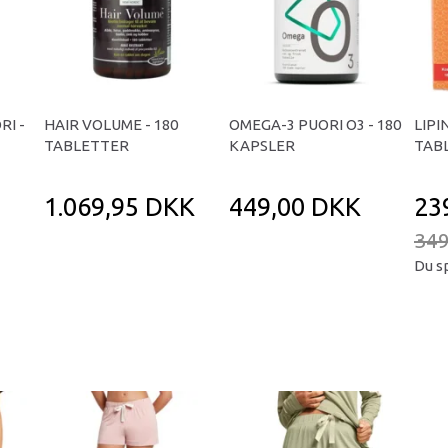
RI -
HAIR VOLUME - 180
OMEGA-3 PUORI O3 - 180
LIPI
TABLETTER
KAPSLER
TAB
1.069,95 DKK
449,00 DKK
23
349
Du s