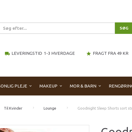
SØG
LEVERINGSTID 1-3 HVERDAGE
FRAGT FRA 49 KR
local_shipping
star
ONLIG PLEJE
MAKEUP
MOR & BARN
RENGØRIN
Til Kvinder
Lounge
Goodnight Sleep Shorts sort str.
Goodn