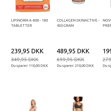
LIPINORM A-800 - 180
COLLAGEN SKINACTIVE -
NOV
TABLETTER
450 GRAM
PREM
239,95 DKK
489,95 DKK
19
349,95 DKK
699,95 DKK
279
K
Du sparer:
110,00 DKK
Du sparer:
210,00 DKK
Du s