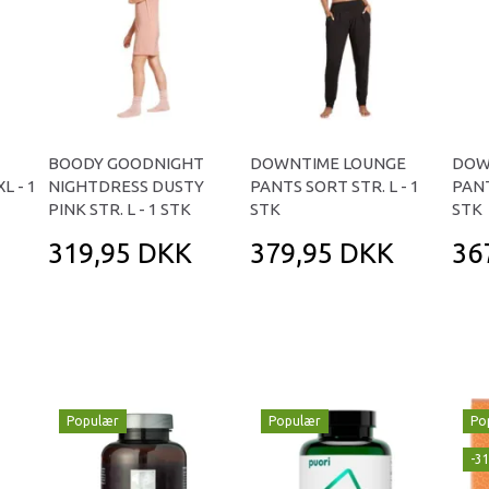
BOODY GOODNIGHT
DOWNTIME LOUNGE
DOW
L - 1
NIGHTDRESS DUSTY
PANTS SORT STR. L - 1
PANT
PINK STR. L - 1 STK
STK
STK
319,95 DKK
379,95 DKK
36
Populær
Populær
Po
-3