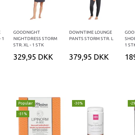
E
GOODNIGHT
DOWNTIME LOUNGE
GOO
 1
NIGHTDRESS STORM
PANTS STORM STR. L
SHOR
STR. XL - 1 STK
1 ST
329,95 DKK
379,95 DKK
18
Populær
-30%
-2
-31%