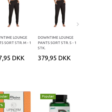
NTIME LOUNGE
DOWNTIME LOUNGE
DOWNTIME LO
S SORT STR. M - 1
PANTS SORT STR. S - 1
PANTS SORT STR.
STK.
STK
7,95 DKK
379,95 DKK
379,95 D
pulær
Populær
Populær
1%
-29%