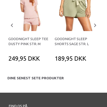
GOODNIGHT SLEEP TEE
GOODNIGHT SLEEP
GO
DUSTY PINK STR. M
SHORTS SAGE STR. L
SHO
S
249,95 DKK
189,95 DKK
1
DINE SENEST SETE PRODUKTER
FIND OS PÅ