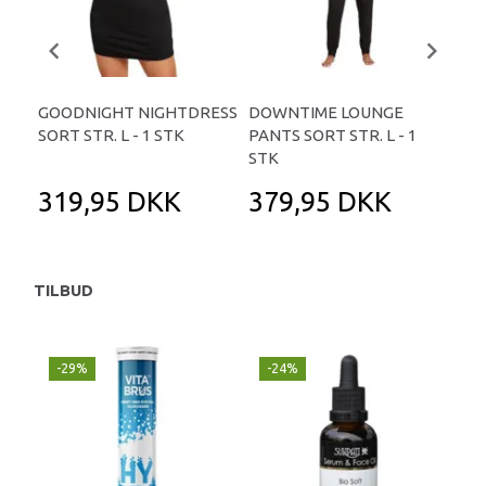
GOODNIGHT NIGHTDRESS
DOWNTIME LOUNGE
GO
SORT STR. L - 1 STK
PANTS SORT STR. L - 1
STO
STK
319,95 DKK
379,95 DKK
3
TILBUD
-29%
-24%
P
-