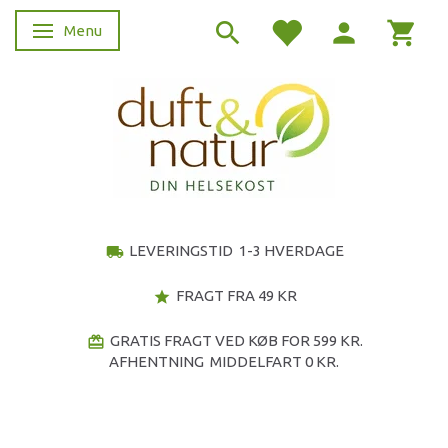
Menu
Skifte navigation
LEVERINGSTID 1-3 HVERDAGE
local_shipping
FRAGT FRA 49 KR
star
GRATIS FRAGT VED KØB FOR 599 KR.
redeem
AFHENTNING MIDDELFART 0 KR.