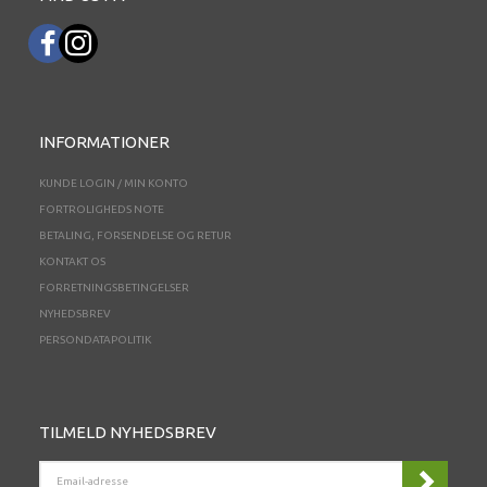
INFORMATIONER
KUNDE LOGIN / MIN KONTO
FORTROLIGHEDS NOTE
BETALING, FORSENDELSE OG RETUR
KONTAKT OS
FORRETNINGSBETINGELSER
NYHEDSBREV
PERSONDATAPOLITIK
TILMELD NYHEDSBREV
EMAIL-
ADRESSE