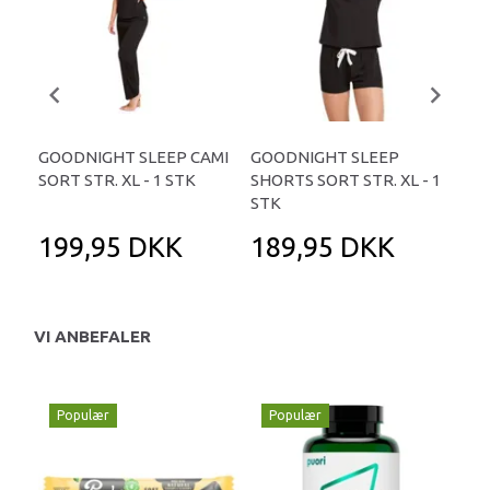
GOODNIGHT SLEEP CAMI
GOODNIGHT SLEEP
BO
SORT STR. XL - 1 STK
SHORTS SORT STR. XL - 1
NI
STK
STR
199,95 DKK
189,95 DKK
3
VI ANBEFALER
Populær
Populær
P