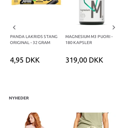
PANDA LAKRIDS STANG
MAGNESIUM M3 PUORI -
HAI
ORIGINAL - 32 GRAM
180 KAPSLER
TA
4,95 DKK
319,00 DKK
1
NYHEDER