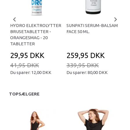
HYDRO ELEKTROLYTTER
SUNPATI SERUM-BALSAM
LIP
BRUSETABLETTER -
FACE 50 ML.
TA
ORANGESMAG - 20
TABLETTER
29,95 DKK
259,95 DKK
2
41,95 DKK
339,95 DKK
34
Du sparer:
12,00 DKK
Du sparer:
80,00 DKK
Du 
TOPSÆLGERE