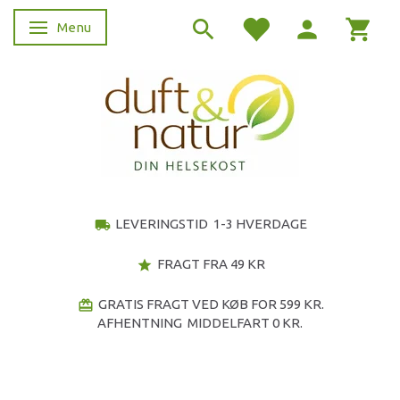
Menu
Skifte navigation
LEVERINGSTID 1-3 HVERDAGE
local_shipping
FRAGT FRA 49 KR
star
GRATIS FRAGT VED KØB FOR 599 KR.
redeem
AFHENTNING MIDDELFART 0 KR.