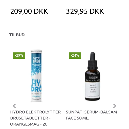
209,00 DKK
329,95 DKK
2
TILBUD
-29%
-24%
P
-
HYDRO ELEKTROLYTTER
SUNPATI SERUM-BALSAM
LIP
BRUSETABLETTER -
FACE 50 ML.
TA
ORANGESMAG - 20