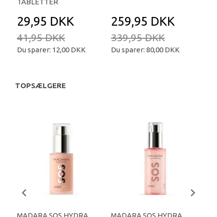
TABLETTER
29,95 DKK
259,95 DKK
2
41,95 DKK
339,95 DKK
34
Du sparer:
12,00 DKK
Du sparer:
80,00 DKK
Du 
TOPSÆLGERE
MADARA SOS HYDRA
MADARA SOS HYDRA
MA