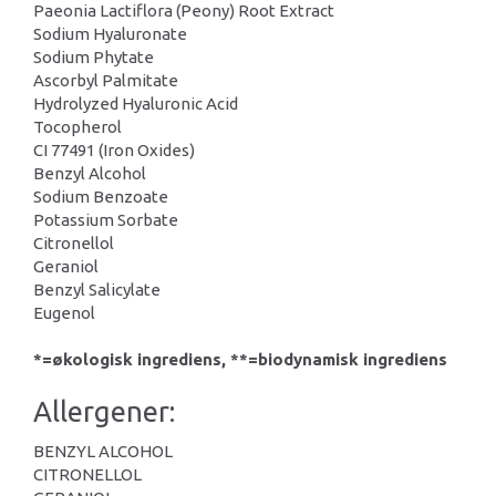
Paeonia Lactiflora (Peony) Root Extract
Sodium Hyaluronate
Sodium Phytate
Ascorbyl Palmitate
Hydrolyzed Hyaluronic Acid
Tocopherol
CI 77491 (Iron Oxides)
Benzyl Alcohol
Sodium Benzoate
Potassium Sorbate
Citronellol
Geraniol
Benzyl Salicylate
Eugenol
*=økologisk ingrediens, **=biodynamisk ingrediens
Allergener:
BENZYL ALCOHOL
CITRONELLOL