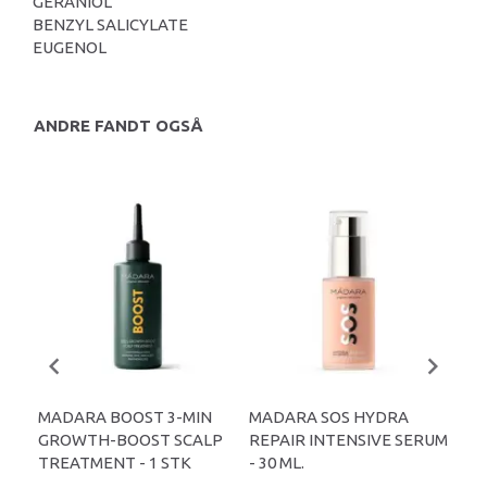
GERANIOL
BENZYL SALICYLATE
EUGENOL
ANDRE FANDT OGSÅ
MADARA BOOST 3-MIN
MADARA SOS HYDRA
MA
GROWTH-BOOST SCALP
REPAIR INTENSIVE SERUM
HY
TREATMENT - 1 STK
- 30 ML.
AN
SPF