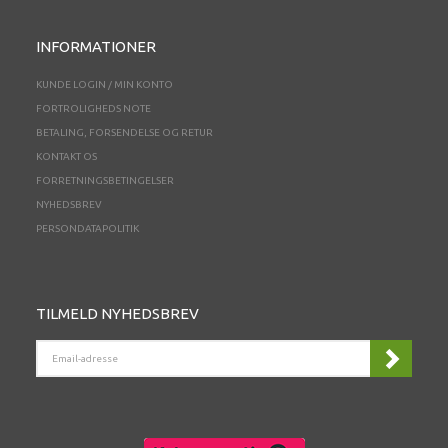
INFORMATIONER
KUNDE LOGIN / MIN KONTO
FORTROLIGHEDS NOTE
BETALING, FORSENDELSE OG RETUR
KONTAKT OS
FORRETNINGSBETINGELSER
NYHEDSBREV
PERSONDATAPOLITIK
TILMELD NYHEDSBREV
EMAIL-
ADRESSE