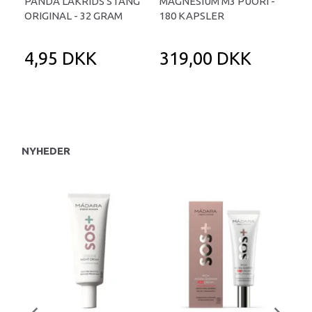
PANDA LAKRIDS STANG
MAGNESIUM M3 PUORI -
HAI
ORIGINAL - 32 GRAM
180 KAPSLER
TA
4,95 DKK
319,00 DKK
1
NYHEDER