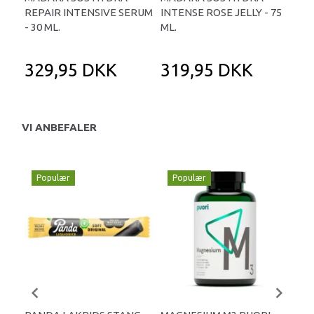
REPAIR INTENSIVE SERUM
INTENSE ROSE JELLY - 75
HY
- 30 ML.
ML.
20 
329,95 DKK
319,95 DKK
2
VI ANBEFALER
Populær
Populær
P