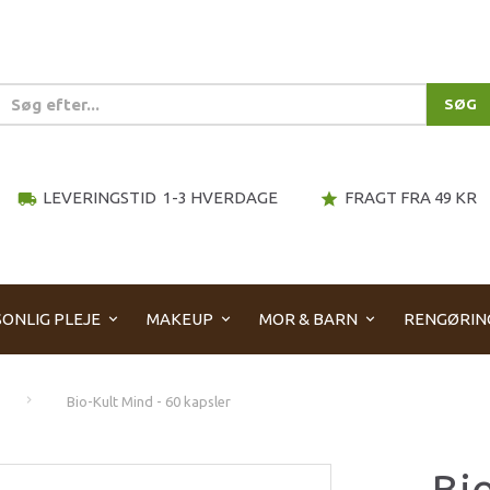
SØG
LEVERINGSTID 1-3 HVERDAGE
FRAGT FRA 49 KR
local_shipping
star
ONLIG PLEJE
MAKEUP
MOR & BARN
RENGØRIN
Bio-Kult Mind - 60 kapsler
Bio