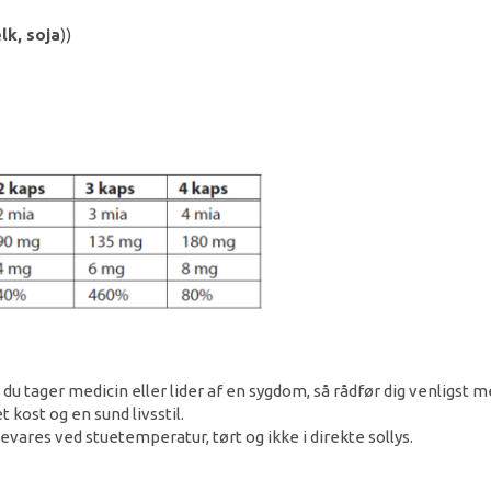
k, soja
))
s du tager medicin eller lider af en sygdom, så rådfør dig venligst m
 kost og en sund livsstil.
res ved stuetemperatur, tørt og ikke i direkte sollys.