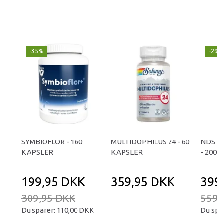
-35%
-2
SYMBIOFLOR - 160
MULTIDOPHILUS 24 - 60
NDS 
KAPSLER
KAPSLER
- 20
199,95 DKK
359,95 DKK
39
309,95 DKK
559
Du sparer:
110,00 DKK
Du s