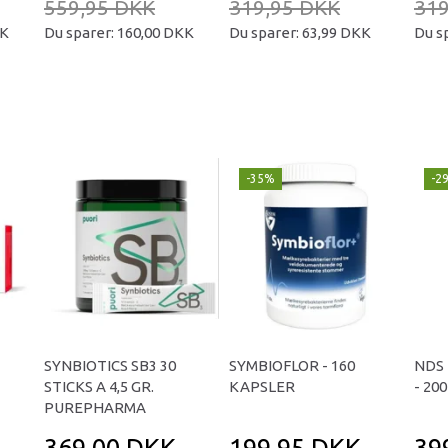
559,95 DKK
319,95 DKK
319
KK
Du sparer:
160,00 DKK
Du sparer:
63,99 DKK
Du s
-35%
-2
SYNBIOTICS SB3 30
SYMBIOFLOR - 160
NDS 
STICKS A 4,5 GR.
KAPSLER
- 20
PUREPHARMA
369,00 DKK
199,95 DKK
39