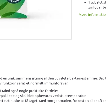
1 udvalgt 
zink, der b
Mere informati
ed en unik sammensætning af den udvalgte bakteriestamme: Bacillu
tiv funktion samt et normalt immunforsvar.
Mind også nogle praktiske fordele:
erpakkede og skal blot opbevares ved stuetemperatur.
ette at huske at få taget. Med morgenmaden, frokosten eller afte