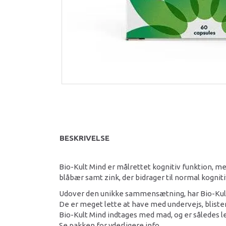
BESKRIVELSE
Bio-Kult Mind er målrettet kognitiv funktion, m
blåbær samt zink, der bidrager til normal kogni
Udover den unikke sammensætning, har Bio-Kult 
De er meget lette at have med undervejs, blist
Bio-Kult Mind indtages med mad, og er således l
Se pakken for yderligere info.