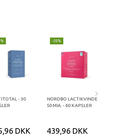
0%
-20%
-20%
ITOTAL - 30
NORDBO LACTIKVINDE
NORDBO LACTI
SLER
50 MIA. - 60 KAPSLER
MIA. - 60 KAPSL
5,96 DKK
439,96 DKK
439,96 D