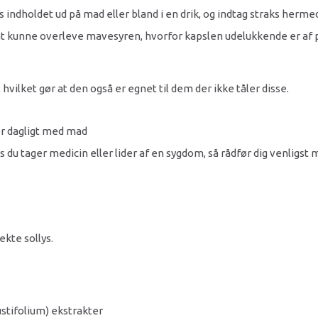
ys indholdet ud på mad eller bland i en drik, og indtag straks herme
 at kunne overleve mavesyren, hvorfor kapslen udelukkende er af p
hvilket gør at den også er egnet til dem der ikke tåler disse.
ler dagligt med mad
vis du tager medicin eller lider af en sygdom, så rådfør dig venligst 
ekte sollys.
ustifolium) ekstrakter