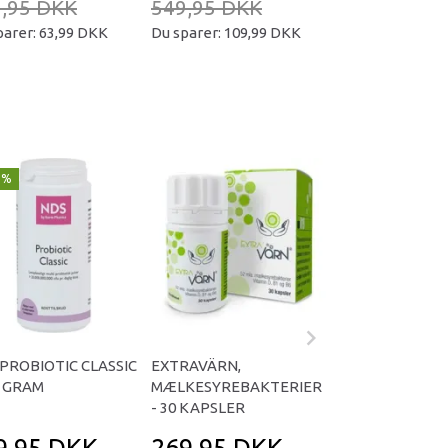
,95 DKK
549,95 DKK
549,95 DKK
parer:
63,99 DKK
Du sparer:
109,99 DKK
Du sparer:
109,9
9%
PROBIOTIC CLASSIC
EXTRAVÄRN,
MULTIDOPHILUS 
0 GRAM
MÆLKESYREBAKTERIER
KAPSLER
- 30 KAPSLER
9,95 DKK
269,95 DKK
359,95 D