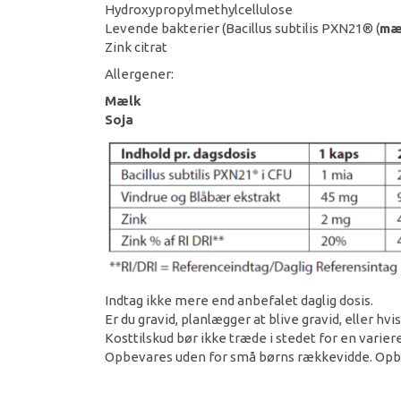
Hydroxypropylmethylcellulose
Levende bakterier (Bacillus subtilis PXN21® (
mæl
Zink citrat
Allergener:
Mælk
Soja
Indtag ikke mere end anbefalet daglig dosis.
Er du gravid, planlægger at blive gravid, eller hvi
Kosttilskud bør ikke træde i stedet for en varieret
Opbevares uden for små børns rækkevidde. Opbeva