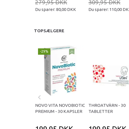
279,95 DKK
309,95 DKK
Du sparer:
80,00 DKK
Du sparer:
110,00 D
TOPSÆLGERE
-29%
NOVO VITA NOVOBIOTIC
THROATVÄRN - 30
PREMIUM - 30 KAPSLER
TABLETTER
199,95 DKK
199,95 DKK