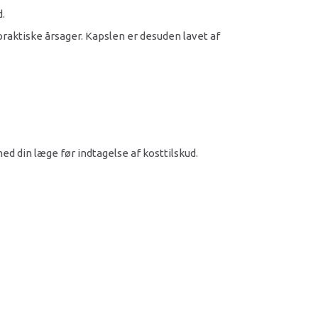
d.
raktiske årsager. Kapslen er desuden lavet af
med din læge før indtagelse af kosttilskud.