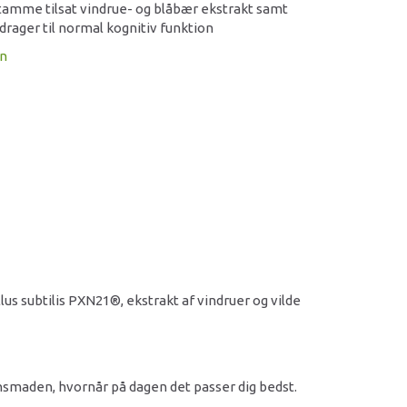
stamme tilsat vindrue- og blåbær ekstrakt samt
idrager til normal kognitiv funktion
on
s subtilis PXN21®, ekstrakt af vindruer og vilde
nsmaden, hvornår på dagen det passer dig bedst.