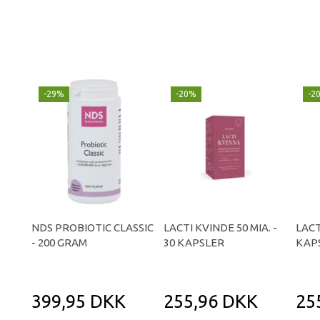
-29%
-20%
-2
NDS PROBIOTIC CLASSIC
LACTI KVINDE 50 MIA. -
LACT
- 200 GRAM
30 KAPSLER
KAP
399,95 DKK
255,96 DKK
25