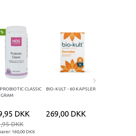
9%
PROBIOTIC CLASSIC
BIO-KULT - 60 KAPSLER
UDO'S CHOICE 
0 GRAM
ADULT FRA 16-65
KAPSLER
9,95 DKK
269,00 DKK
299,95 D
,95 DKK
parer:
160,00 DKK