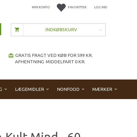
MIN KONTO
FAVORITTER
LOG IND
INDKØBSKURV
GRATIS FRAGT VED KØB FOR 599 KR.
redeem
AFHENTNING MIDDELFART 0 KR.
G
LÆGEMIDLER
NONFOOD
MÆRKER
-Kult Mind - 60