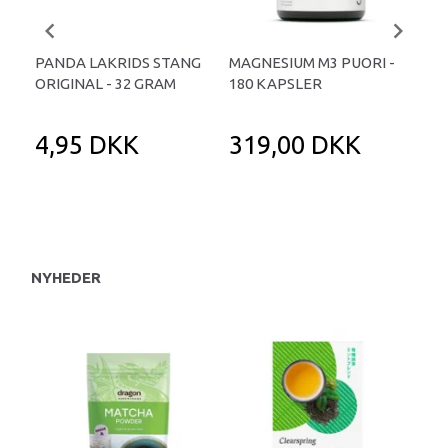
PANDA LAKRIDS STANG
MAGNESIUM M3 PUORI -
HAI
ORIGINAL - 32 GRAM
180 KAPSLER
TA
4,95 DKK
319,00 DKK
1
NYHEDER