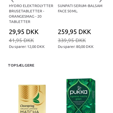
HYDRO ELEKTROLYTTER
SUNPATI SERUM-BALSAM
LIP
BRUSETABLETTER -
FACE 50 ML.
TA
ORANGESMAG - 20
TABLETTER
29,95 DKK
259,95 DKK
2
41,95 DKK
339,95 DKK
34
Du sparer:
12,00 DKK
Du sparer:
80,00 DKK
Du 
TOPSÆLGERE