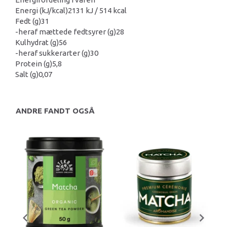
Energi (kJ/kcal)
2131 kJ / 514 kcal
Fedt (g)
31
-heraf mættede fedtsyrer (g)
28
Kulhydrat (g)
56
-heraf sukkerarter (g)
30
Protein (g)
5,8
Salt (g)
0,07
ANDRE FANDT OGSÅ