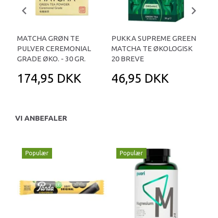
MATCHA GRØN TE
PUKKA SUPREME GREEN
MA
PULVER CEREMONIAL
MATCHA TE ØKOLOGISK
- 5
GRADE ØKO. - 30 GR.
20 BREVE
174,95 DKK
46,95 DKK
9
VI ANBEFALER
Populær
Populær
P