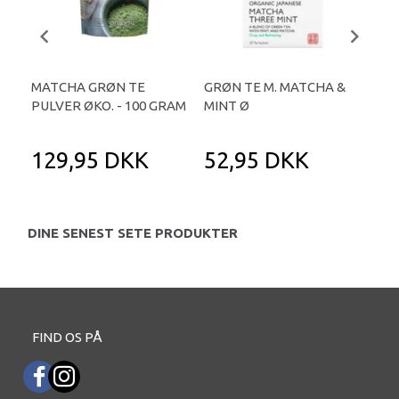
MATCHA GRØN TE
GRØN TE M. MATCHA &
GR
PULVER ØKO. - 100 GRAM
MINT Ø
IN
129,95 DKK
52,95 DKK
5
DINE SENEST SETE PRODUKTER
FIND OS PÅ