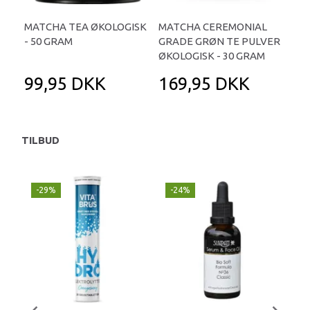
MATCHA TEA ØKOLOGISK
MATCHA CEREMONIAL
MA
- 50 GRAM
GRADE GRØN TE PULVER
PU
ØKOLOGISK - 30 GRAM
GRA
99,95 DKK
169,95 DKK
1
TILBUD
-29%
-24%
P
-