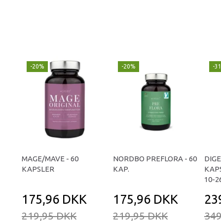
-20%
-20%
-3
MAGE/MAVE - 60
NORDBO PREFLORA - 60
DIGE
KAPSLER
KAP.
KAPS
10-2
175,96 DKK
175,96 DKK
23
219,95 DKK
219,95 DKK
349