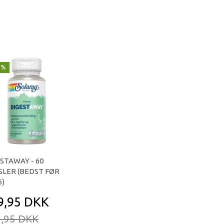
1%
STAWAY - 60
LER (BEDST FØR
6)
9,95 DKK
,95 DKK