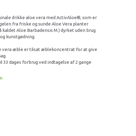
iginale drikke aloe vera med ActivAloe®, som er
gelen fra friske og sunde Aloe Vera planter
så kaldet Aloe Barbadensis M.) dyrket uden brug
 og kunstgødning.
e vera æble er tilsat æblekoncentrat for at give
ag.
il 33 dages forbrug ved indtagelse af 2 gange
on