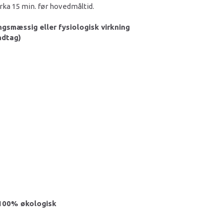
irka 15 min. før hovedmåltid.
gsmæssig eller fysiologisk virkning
ndtag)
n 100% økologisk