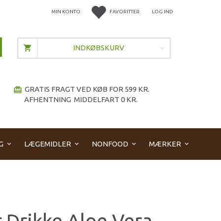
MIN KONTO
FAVORITTER
LOG IND
INDKØBSKURV
GRATIS FRAGT VED KØB FOR 599 KR.
redeem
AFHENTNING MIDDELFART 0 KR.
G
LÆGEMIDLER
NONFOOD
MÆRKER
r Drikke Aloe Vera