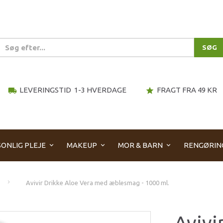
SØG
LEVERINGSTID 1-3 HVERDAGE
FRAGT FRA 49 KR
local_shipping
star
ONLIG PLEJE
MAKEUP
MOR & BARN
RENGØRIN
Avivir Drikke Aloe Vera med æblesmag - 1000 ml.
Avivi