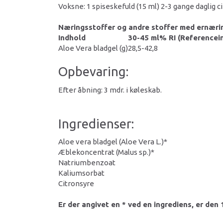
Voksne: 1 spiseskefuld (15 ml) 2-3 gange daglig c
Næringsstoffer og andre stoffer med ernærin
Indhold
30-45 ml
% RI (Referencei
Aloe Vera bladgel (g)
28,5-42,8
Opbevaring:
Efter åbning: 3 mdr. i køleskab.
Ingredienser:
Aloe vera bladgel (Aloe Vera L.)*
Æblekoncentrat (Malus sp.)*
Natriumbenzoat
Kaliumsorbat
Citronsyre
Er der angivet en * ved en ingrediens, er de