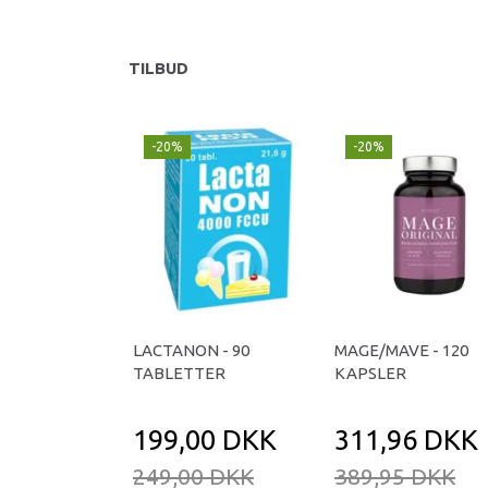
TILBUD
-20%
-20%
LACTANON - 90
MAGE/MAVE - 120
TABLETTER
KAPSLER
199,00 DKK
311,96 DKK
249,00 DKK
389,95 DKK