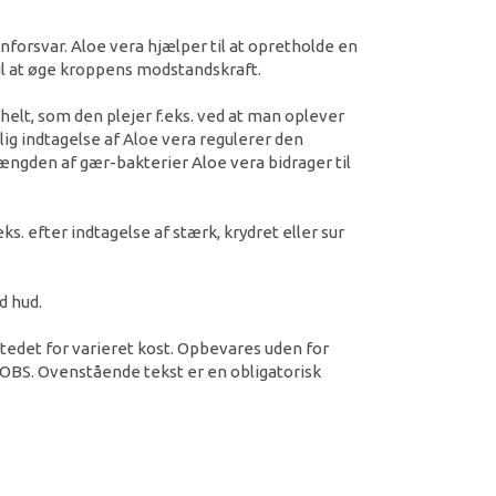
forsvar. Aloe vera hjælper til at opretholde en
il at øge kroppens modstandskraft.
elt, som den plejer f.eks. ved at man oplever
lig indtagelse af Aloe vera regulerer den
ængden af gær-bakterier Aloe vera bidrager til
. efter indtagelse af stærk, krydret eller sur
nd hud.
 stedet for varieret kost. Opbevares uden for
 OBS. Ovenstående tekst er en obligatorisk