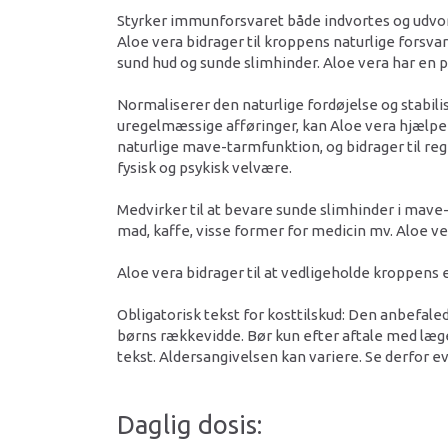
Styrker immunforsvaret både indvortes og udvo
Aloe vera bidrager til kroppens naturlige forsv
sund hud og sunde slimhinder. Aloe vera har en 
Normaliserer den naturlige fordøjelse og stabil
uregelmæssige afføringer, kan Aloe vera hjælpe t
naturlige mave-tarmfunktion, og bidrager til re
fysisk og psykisk velvære.
Medvirker til at bevare sunde slimhinder i mave-
mad, kaffe, visse former for medicin mv. Aloe v
Aloe vera bidrager til at vedligeholde kroppens e
Obligatorisk tekst for kosttilskud: Den anbefaled
børns rækkevidde. Bør kun efter aftale med læge
tekst. Aldersangivelsen kan variere. Se derfor e
Daglig dosis: