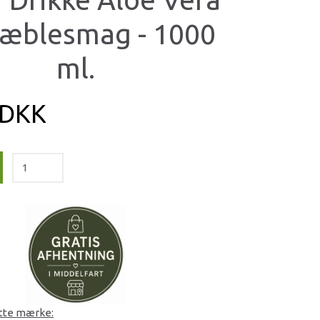
æblesmag - 1000
ml.
 DKK
ette mærke: