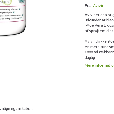
Fra:
Avivir
Avivir er den or
udvundet af blad
(Aloe Vera L. og
af sprøjtemidler
Avivir drikke alo
en mere rund sm
1000 ml rækker t
daglig
Mere informati
avnlige egenskaber: