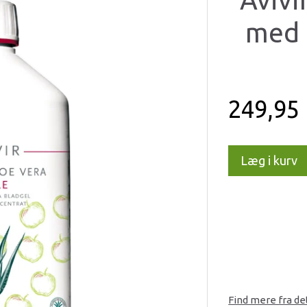
med 
249,95
Læg i kurv
Find mere fra d