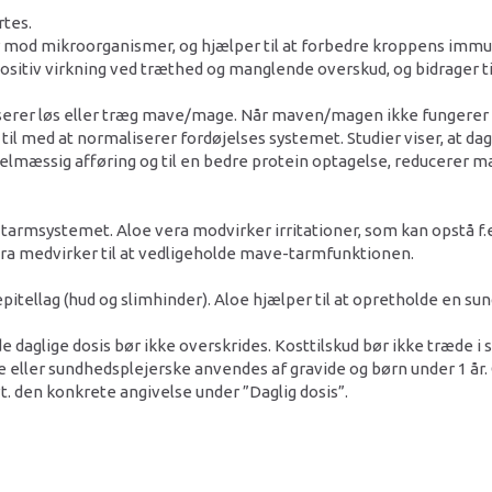
rtes.
ar mod mikroorganismer, og hjælper til at forbedre kroppens immun
positiv virkning ved træthed og manglende overskud, og bidrager t
iserer løs eller træg mave/mage. Når maven/magen ikke fungerer h
il med at normaliserer fordøjelses systemet. Studier viser, at dag
gelmæssig afføring og til en bedre protein optagelse, reducerer m
tarmsystemet. Aloe vera modvirker irritationer, som kan opstå f.eks
era medvirker til at vedligeholde mave-tarmfunktionen.
pitellag (hud og slimhinder). Aloe hjælper til at opretholde en su
e daglige dosis bør ikke overskrides. Kosttilskud bør ikke træde i
 eller sundhedsplejerske anvendes af gravide og børn under 1 år.
vt. den konkrete angivelse under ”Daglig dosis”.