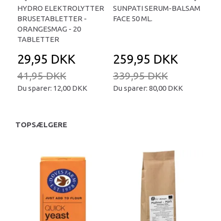
HYDRO ELEKTROLYTTER
SUNPATI SERUM-BALSAM
LIP
BRUSETABLETTER -
FACE 50 ML.
TA
ORANGESMAG - 20
TABLETTER
29,95 DKK
259,95 DKK
2
41,95 DKK
339,95 DKK
34
Du sparer:
12,00 DKK
Du sparer:
80,00 DKK
Du 
TOPSÆLGERE