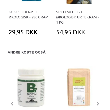
KOKOSFIBERMEL
SPELTMEL SIGTET
BO
ØKOLOGISK - 280 GRAM
ØKOLOGISK URTEKRAM -
ØKO
1 KG.
29,95 DKK
54,95 DKK
6
ANDRE KØBTE OGSÅ