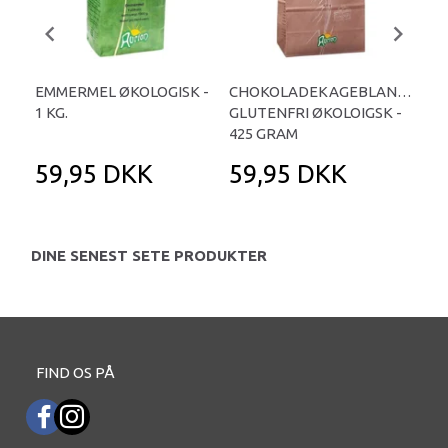
EMMERMEL ØKOLOGISK -
CHOKOLADEKAGEBLANDING
HE
1 KG.
GLUTENFRI ØKOLOIGSK -
1 K
425 GRAM
59,95 DKK
59,95 DKK
9
DINE SENEST SETE PRODUKTER
FIND OS PÅ