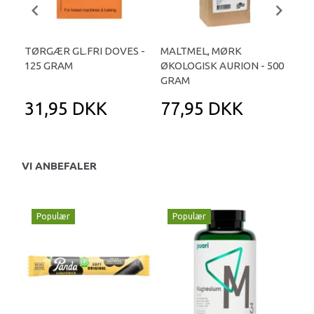
TØRGÆR GL.FRI DOVES -
MALTMEL, MØRK
AU
125 GRAM
ØKOLOGISK AURION - 500
MA
GRAM
SIG
31,95 DKK
77,95 DKK
1
VI ANBEFALER
Populær
Populær
P