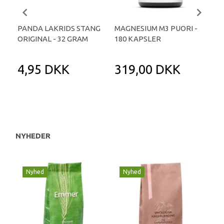
PANDA LAKRIDS STANG
MAGNESIUM M3 PUORI -
HAI
ORIGINAL - 32 GRAM
180 KAPSLER
TA
4,95 DKK
319,00 DKK
1
NYHEDER
Nyhed
Nyhed
N