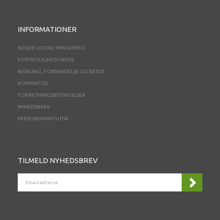
INFORMATIONER
KUNDE LOGIN / MIN KONTO
FORTROLIGHEDS NOTE
BETALING, FORSENDELSE OG RETUR
KONTAKT OS
FORRETNINGSBETINGELSER
NYHEDSBREV
PERSONDATAPOLITIK
TILMELD NYHEDSBREV
EMAIL-
ADRESSE