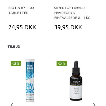
BIOTIN B7 - 100
SKÆRTOFT MØLLE
DR
TABLETTER
HAVREGRYN
ERY
FINTVALSEDE Ø - 1 KG.
74,95 DKK
39,95 DKK
5
TILBUD
-29%
-24%
P
-