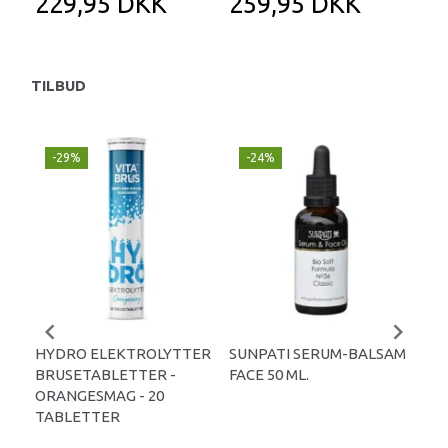
229,95 DKK
259,95 DKK
2
TILBUD
-29%
-24%
P
-
HYDRO ELEKTROLYTTER
SUNPATI SERUM-BALSAM
LIP
BRUSETABLETTER -
FACE 50 ML.
TA
ORANGESMAG - 20
TABLETTER