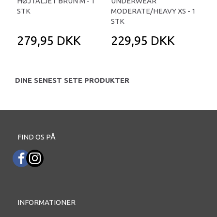
HØJTALJET BRUN M - 1
UNDERWEAR
UN
STK
MODERATE/HEAVY XS - 1
HE
STK
279,95 DKK
229,95 DKK
2
DINE SENEST SETE PRODUKTER
FIND OS PÅ
INFORMATIONER