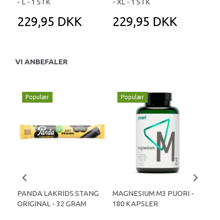
- L - 1 STK
- XL - 1 STK
- M
229,95 DKK
229,95 DKK
2
VI ANBEFALER
Populær
Populær
P
PANDA LAKRIDS STANG
MAGNESIUM M3 PUORI -
HAI
ORIGINAL - 32 GRAM
180 KAPSLER
TA