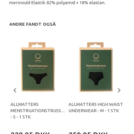
merinould Elastik: 82% polyamid + 18% elastan.
ANDRE FANDT OGSÅ
ALLMATTERS
ALLMATTERS HIGH WAIST
AL
MENSTRUATIONSTRUSSER
UNDERWEAR - M - 1 STK
ME
- S - 1 STK
- L 