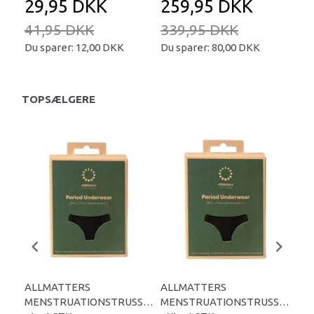
29,95 DKK
259,95 DKK
2
41,95 DKK
339,95 DKK
34
Du sparer:
12,00 DKK
Du sparer:
80,00 DKK
Du 
TOPSÆLGERE
ALLMATTERS
ALLMATTERS
AL
MENSTRUATIONSTRUSSER
MENSTRUATIONSTRUSSER
ME