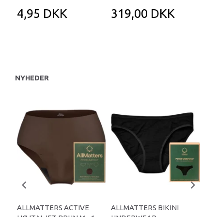
4,95 DKK
319,00 DKK
1
NYHEDER
ALLMATTERS ACTIVE
ALLMATTERS BIKINI
AL