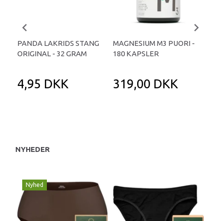
PANDA LAKRIDS STANG
MAGNESIUM M3 PUORI -
HAI
ORIGINAL - 32 GRAM
180 KAPSLER
TA
4,95 DKK
319,00 DKK
1
NYHEDER
Nyhed