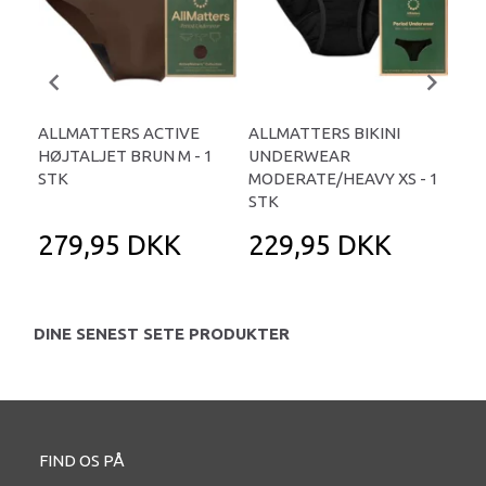
ALLMATTERS ACTIVE
ALLMATTERS BIKINI
AL
HØJTALJET BRUN M - 1
UNDERWEAR
UN
STK
MODERATE/HEAVY XS - 1
HE
STK
279,95 DKK
229,95 DKK
2
DINE SENEST SETE PRODUKTER
FIND OS PÅ