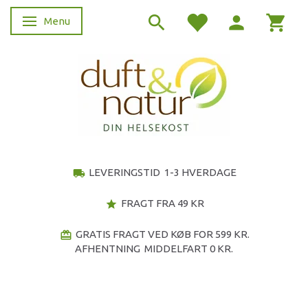
Menu
Skifte navigation
LEVERINGSTID 1-3 HVERDAGE
local_shipping
FRAGT FRA 49 KR
star
GRATIS FRAGT VED KØB FOR 599 KR.
redeem
AFHENTNING MIDDELFART 0 KR.