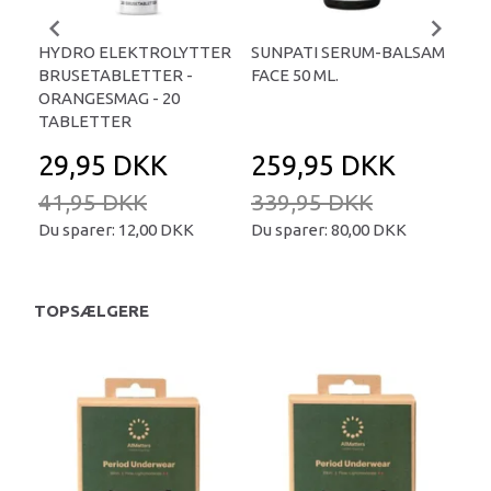
HYDRO ELEKTROLYTTER
SUNPATI SERUM-BALSAM
LIP
BRUSETABLETTER -
FACE 50 ML.
TA
ORANGESMAG - 20
TABLETTER
29,95 DKK
259,95 DKK
2
41,95 DKK
339,95 DKK
34
Du sparer:
12,00 DKK
Du sparer:
80,00 DKK
Du 
TOPSÆLGERE