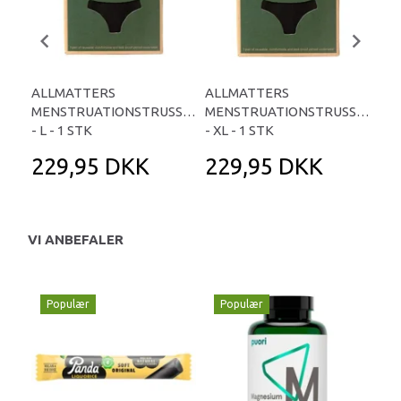
ALLMATTERS
ALLMATTERS
AL
MENSTRUATIONSTRUSSER
MENSTRUATIONSTRUSSER
ME
- L - 1 STK
- XL - 1 STK
- M
229,95 DKK
229,95 DKK
2
VI ANBEFALER
Populær
Populær
P