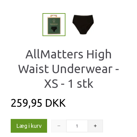
AllMatters High
Waist Underwear -
XS - 1 stk
259,95 DKK
Læg i kurv