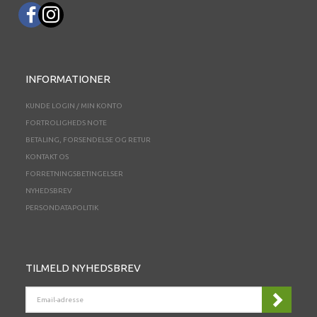
INFORMATIONER
KUNDE LOGIN / MIN KONTO
FORTROLIGHEDS NOTE
BETALING, FORSENDELSE OG RETUR
KONTAKT OS
FORRETNINGSBETINGELSER
NYHEDSBREV
PERSONDATAPOLITIK
TILMELD NYHEDSBREV
EMAIL-
ADRESSE