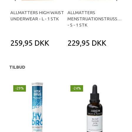
ALLMATTERS HIGH WAIST
ALLMATTERS
AL
UNDERWEAR - L - 1 STK
MENSTRUATIONSTRUSSER
UND
- S - 1 STK
259,95 DKK
229,95 DKK
2
TILBUD
-29%
-24%
P
-