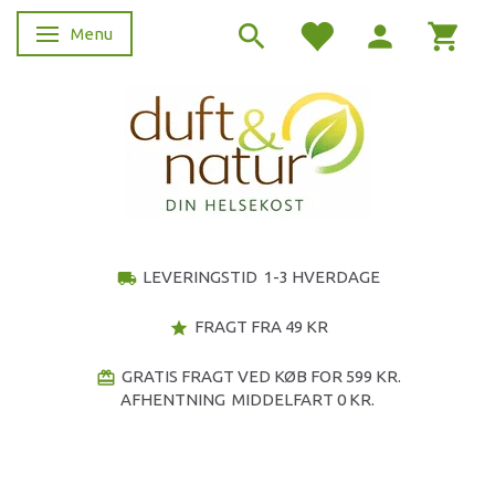
Menu
Skifte navigation
LEVERINGSTID 1-3 HVERDAGE
local_shipping
FRAGT FRA 49 KR
star
GRATIS FRAGT VED KØB FOR 599 KR.
redeem
AFHENTNING MIDDELFART 0 KR.