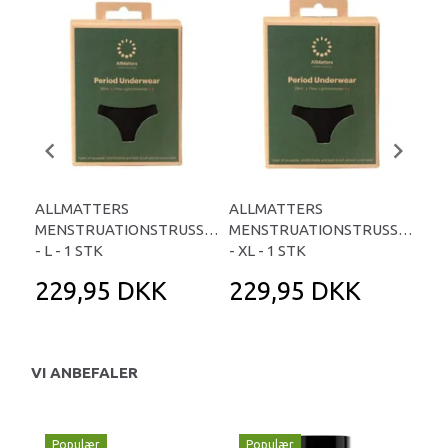
ALLMATTERS
ALLMATTERS
AL
MENSTRUATIONSTRUSSER
MENSTRUATIONSTRUSSER
ME
- L - 1 STK
- XL - 1 STK
- M
229,95 DKK
229,95 DKK
2
VI ANBEFALER
Populær
Populær
P