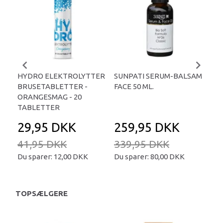
HYDRO ELEKTROLYTTER
SUNPATI SERUM-BALSAM
LIP
BRUSETABLETTER -
FACE 50 ML.
TA
ORANGESMAG - 20
TABLETTER
29,95 DKK
259,95 DKK
2
41,95 DKK
339,95 DKK
34
Du sparer:
12,00 DKK
Du sparer:
80,00 DKK
Du 
TOPSÆLGERE