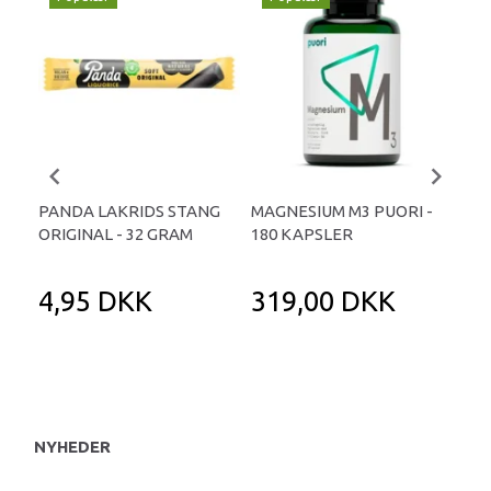
PANDA LAKRIDS STANG
MAGNESIUM M3 PUORI -
HAI
ORIGINAL - 32 GRAM
180 KAPSLER
TA
4,95 DKK
319,00 DKK
1
NYHEDER