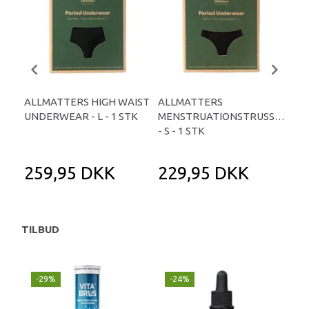
ALLMATTERS HIGH WAIST
ALLMATTERS
AL
UNDERWEAR - L - 1 STK
MENSTRUATIONSTRUSSER
UND
- S - 1 STK
259,95 DKK
229,95 DKK
2
TILBUD
-29%
-24%
P
-