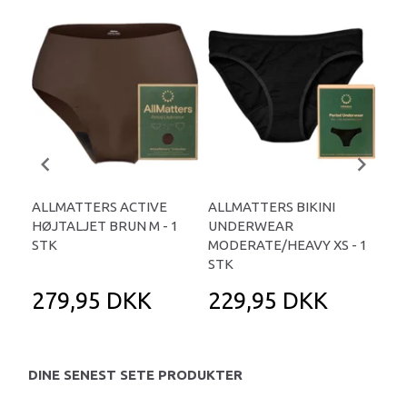
ALLMATTERS ACTIVE
ALLMATTERS BIKINI
AL
HØJTALJET BRUN M - 1
UNDERWEAR
UN
STK
MODERATE/HEAVY XS - 1
HE
STK
279,95 DKK
229,95 DKK
2
DINE SENEST SETE PRODUKTER