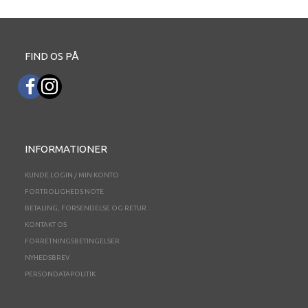
FIND OS PÅ
INFORMATIONER
KUNDE LOGIN / MIN KONTO
FORTROLIGHEDS NOTE
BETALING, FORSENDELSE OG RETUR
KONTAKT OS
FORRETNINGSBETINGELSER
NYHEDSBREV
PERSONDATAPOLITIK