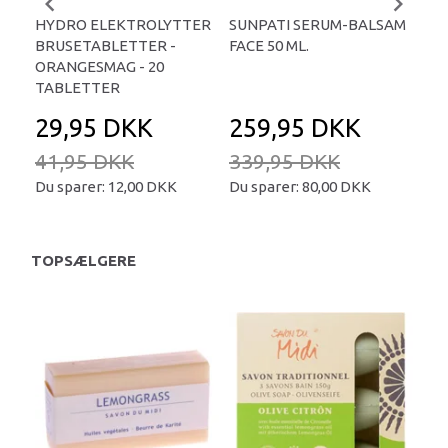
HYDRO ELEKTROLYTTER
SUNPATI SERUM-BALSAM
LIP
BRUSETABLETTER -
FACE 50 ML.
TA
ORANGESMAG - 20
TABLETTER
29,95 DKK
259,95 DKK
2
41,95 DKK
339,95 DKK
34
Du sparer:
12,00 DKK
Du sparer:
80,00 DKK
Du 
TOPSÆLGERE