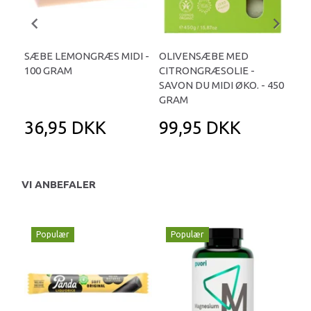
SÆBE LEMONGRÆS MIDI -
OLIVENSÆBE MED
SÆB
100 GRAM
CITRONGRÆSOLIE -
10
SAVON DU MIDI ØKO. - 450
GRAM
36,95 DKK
99,95 DKK
3
VI ANBEFALER
Populær
Populær
P