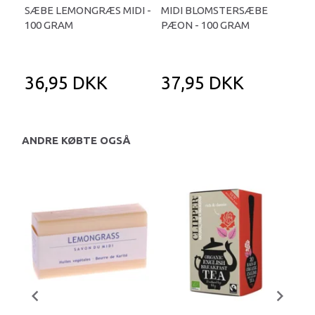
SÆBE LEMONGRÆS MIDI -
MIDI BLOMSTERSÆBE
SÆB
100 GRAM
PÆON - 100 GRAM
GR
36,95 DKK
37,95 DKK
3
ANDRE KØBTE OGSÅ