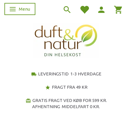
Menu
Skifte navigation
LEVERINGSTID 1-3 HVERDAGE
local_shipping
FRAGT FRA 49 KR
star
GRATIS FRAGT VED KØB FOR 599 KR.
redeem
AFHENTNING MIDDELFART 0 KR.