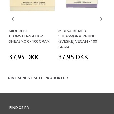
MIDI SÆBE
MIDI SÆBE MED
MI
BLOMSTERMÆLK M
SHEASMØR & PRUNE
SH
SHEASMØR - 100 GRAM
(SVESKE) VEGAN - 100
VEG
GRAM
37,95 DKK
37,95 DKK
3
DINE SENEST SETE PRODUKTER
FIND OS PÅ