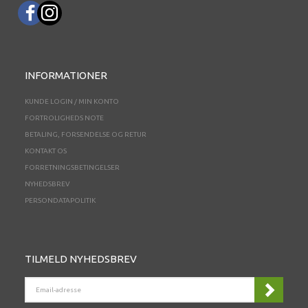
INFORMATIONER
KUNDE LOGIN / MIN KONTO
FORTROLIGHEDS NOTE
BETALING, FORSENDELSE OG RETUR
KONTAKT OS
FORRETNINGSBETINGELSER
NYHEDSBREV
PERSONDATAPOLITIK
TILMELD NYHEDSBREV
EMAIL-
ADRESSE