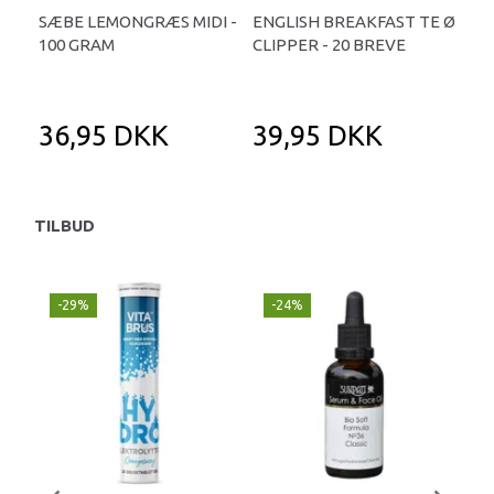
SÆBE LEMONGRÆS MIDI -
ENGLISH BREAKFAST TE Ø
VAN
100 GRAM
CLIPPER - 20 BREVE
36,95 DKK
39,95 DKK
1
TILBUD
-29%
-24%
P
-