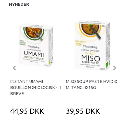
NYHEDER
INSTANT UMAMI
MISO SOUP PASTE HVID Ø
MI
BOUILLON ØKOLOGISK - 4
M. TANG 4X15G
RE
BREVE
UPA
GR
44,95 DKK
39,95 DKK
7