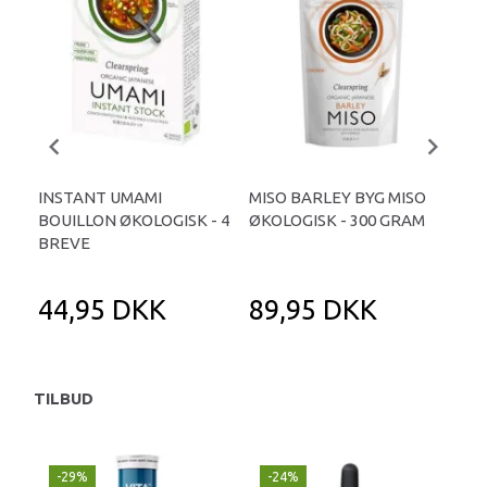
INSTANT UMAMI
MISO BARLEY BYG MISO
INS
BOUILLON ØKOLOGISK - 4
ØKOLOGISK - 300 GRAM
WI
BREVE
ØKO
44,95 DKK
89,95 DKK
5
TILBUD
-29%
-24%
P