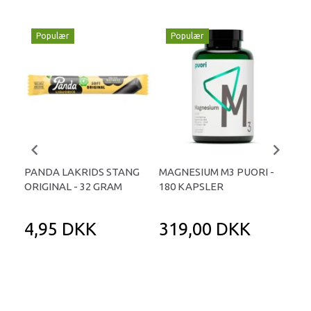
Populær
Populær
P
PANDA LAKRIDS STANG
MAGNESIUM M3 PUORI -
HAI
ORIGINAL - 32 GRAM
180 KAPSLER
TA
4,95 DKK
319,00 DKK
1