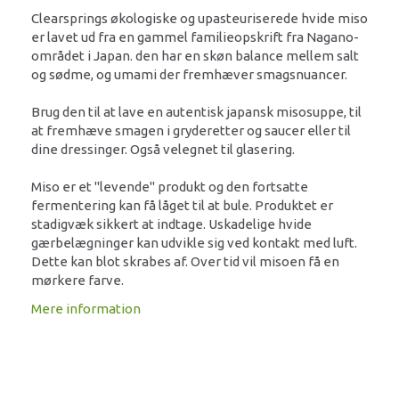
Clearsprings økologiske og upasteuriserede hvide miso
er lavet ud fra en gammel familieopskrift fra Nagano-
området i Japan. den har en skøn balance mellem salt
og sødme, og umami der fremhæver smagsnuancer.
Brug den til at lave en autentisk japansk misosuppe, til
at fremhæve smagen i gryderetter og saucer eller til
dine dressinger. Også velegnet til glasering.
Miso er et "levende" produkt og den fortsatte
fermentering kan få låget til at bule. Produktet er
stadigvæk sikkert at indtage. Uskadelige hvide
gærbelægninger kan udvikle sig ved kontakt med luft.
Dette kan blot skrabes af. Over tid vil misoen få en
mørkere farve.
Mere information