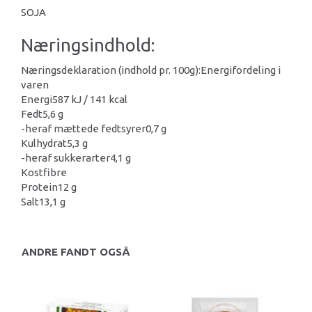
SOJA
Næringsindhold:
Næringsdeklaration (indhold pr. 100g):
Energifordeling i
varen
Energi
587 kJ / 141 kcal
Fedt
5,6 g
-heraf mættede fedtsyrer
0,7 g
Kulhydrat
5,3 g
-heraf sukkerarter
4,1 g
Kostfibre
Protein
12 g
Salt
13,1 g
ANDRE FANDT OGSÅ