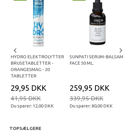
-
HYDRO ELEKTROLYTTER
SUNPATI SERUM-BALSAM
LIP
BRUSETABLETTER -
FACE 50 ML.
TA
ORANGESMAG - 20
TABLETTER
29,95 DKK
259,95 DKK
2
41,95 DKK
339,95 DKK
34
Du sparer:
12,00 DKK
Du sparer:
80,00 DKK
Du 
TOPSÆLGERE